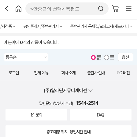
/자격증
공인중개사/주택관리사
주택관리사 문제집/모의고사/세트/기타
이 분야에
0
개의 상품이 있습니다.
옵션
로그인
전체 메뉴
회사 소개
출판사 안내
PC 버전
(주)알라딘커뮤니케이션
1544-2514
일반문의 (발신자 부담)
1:1 문의
FAQ
중고매장 위치, 영업시간 안내