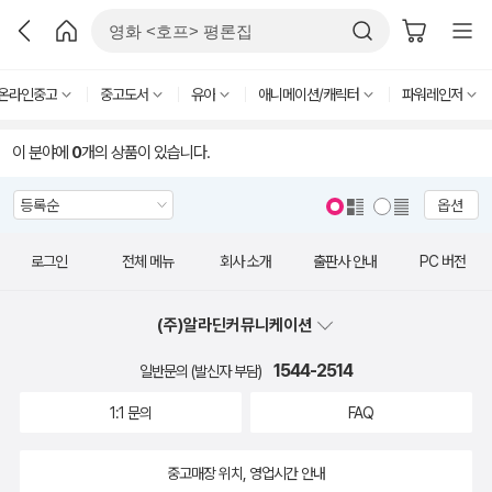
온라인중고
중고도서
유아
애니메이션/캐릭터
파워레인저
이 분야에
0
개의 상품이 있습니다.
옵션
로그인
전체 메뉴
회사 소개
출판사 안내
PC 버전
(주)알라딘커뮤니케이션
1544-2514
일반문의 (발신자 부담)
1:1 문의
FAQ
중고매장 위치, 영업시간 안내