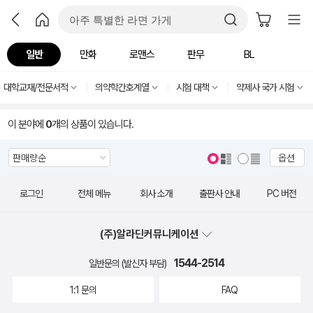
일반
만화
로맨스
판무
BL
대학교재/전문서적
의약학간호계열
시험 대책
약제사 국가 시험
이 분야에
0
개의 상품이 있습니다.
옵션
로그인
전체 메뉴
회사 소개
출판사 안내
PC 버전
(주)알라딘커뮤니케이션
1544-2514
일반문의 (발신자 부담)
1:1 문의
FAQ