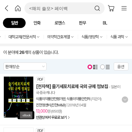
일반
만화
로맨스
판무
BL
대학교재/전문서적
의약학간호계열
식품/영양학
식품 과학
이 분야에
26
개의 상품이 있습니다.
옵션
PDF
[전자책] 줄기세포치료제 국외 규제 정보집
- 일본·미
국·중국·캐나다
식품의약품안전평가원
,
식품의약품안전처
(지은이)
진한엠앤비(진한M&B)
|
2018년 04월
13,000
원 (650원)
만권당에서 무료로 보기
PDF