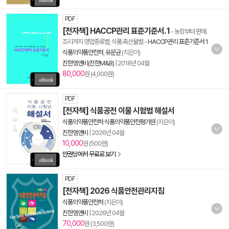
PDF
[전자책] HACCP관리 표준기준서. 1
- 농장부터 판매.
조리까지 영업종류별, 식품.축산물별
-
HACCP관리 표준기준서 1
식품의약품안전처
,
유문균
(지은이)
진한엠앤비(진한M&B)
|
2018년 04월
80,000
원 (4,000원)
PDF
[전자책] 식품공전 이물 시험법 해설서
식품의약품안전처 식품의약품안전평가원
(지은이)
진한엠앤비
|
2026년 04월
10,000
원 (500원)
만권당에서 무료로 보기
PDF
[전자책] 2026 식품안전관리지침
식품의약품안전처
(지은이)
진한엠앤비
|
2026년 04월
70,000
원 (3,500원)