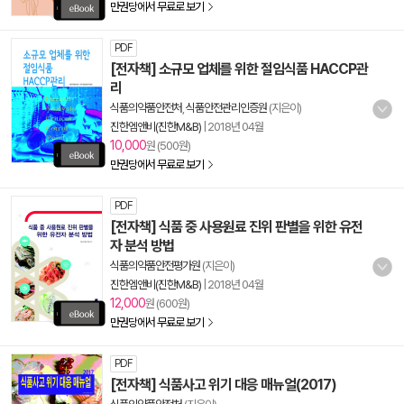
만권당에서 무료로 보기
PDF
[전자책] 소규모 업체를 위한 절임식품 HACCP관
리
식품의약품안전처
,
식품안전관리인증원
(지은이)
진한엠앤비(진한M&B)
|
2018년 04월
10,000
원 (500원)
만권당에서 무료로 보기
PDF
[전자책] 식품 중 사용원료 진위 판별을 위한 유전
자 분석 방법
식품의약품안전평가원
(지은이)
진한엠앤비(진한M&B)
|
2018년 04월
12,000
원 (600원)
만권당에서 무료로 보기
PDF
[전자책] 식품사고 위기 대응 매뉴얼(2017)