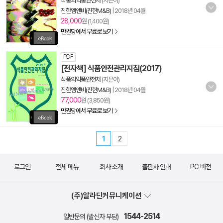
식품의약품안전처
(지은이)
진한엠앤비(진한M&B)
|
2018년 04월
28,000
원 (1,400원)
만권당에서 무료로 보기
PDF
[전자책] 식품안전관리지침(2017)
식품의약품안전처
(지은이)
진한엠앤비(진한M&B)
|
2018년 04월
77,000
원 (3,850원)
만권당에서 무료로 보기
1
2
로그인
전체 메뉴
회사 소개
출판사 안내
PC 버전
(주)알라딘커뮤니케이션
1544-2514
일반문의 (발신자 부담)