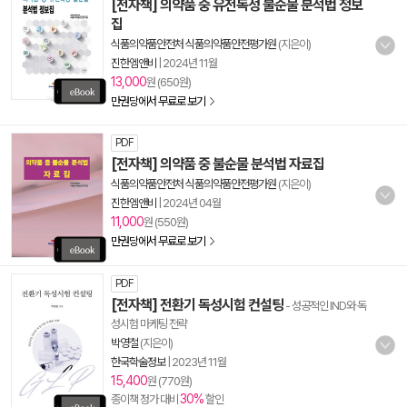
[전자책] 의약품 중 유전독성 불순물 분석법 정보
집
식품의약품안전처 식품의약품안전평가원
(지은이)
진한엠앤비
|
2024년 11월
13,000
원 (650원)
만권당에서 무료로 보기
PDF
[전자책] 의약품 중 불순물 분석법 자료집
식품의약품안전처 식품의약품안전평가원
(지은이)
진한엠앤비
|
2024년 04월
11,000
원 (550원)
만권당에서 무료로 보기
PDF
[전자책] 전환기 독성시험 컨설팅
- 성공적인 IND와 독
성시험 마케팅 전략
박영철
(지은이)
한국학술정보
|
2023년 11월
15,400
원 (770원)
30%
종이책 정가 대비
할인