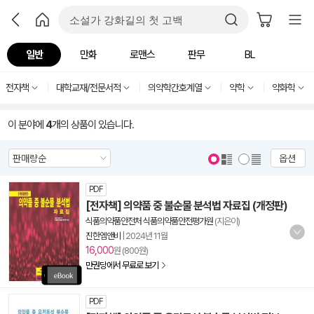
일반
만화
로맨스
판무
BL
전자책
대학교재/전문서적
의약학간호계열
약학
약화학
이 분야에
4
개의 상품이 있습니다.
옵션
PDF
[전자책] 의약품 중 불순물 분석법 자료집 (개정판)
식품의약품안전처 식품의약품안전평가원
(지은이)
진한엠앤비
|
2024년 11월
16,000
원 (800원)
만권당에서 무료로 보기
PDF