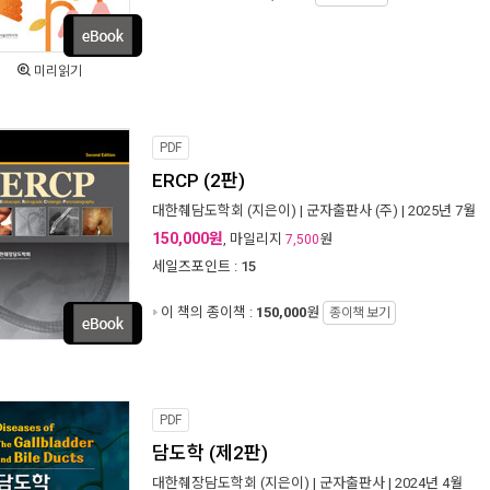
미리읽기
PDF
ERCP (2판)
대한췌담도학회
(지은이) |
군자출판사 (주)
| 2025년 7월
150,000원
, 마일리지
원
7,500
세일즈포인트 :
15
이 책의 종이책 :
150,000
원
종이책 보기
PDF
담도학 (제2판)
대한췌장담도학회
(지은이) |
군자출판사
| 2024년 4월