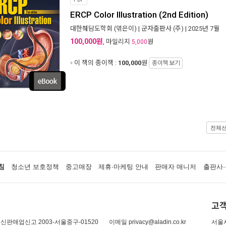
ERCP Color Illustration (2nd Edition)
대한췌담도학회
(엮은이) |
군자출판사 (주)
| 2025년 7월
100,000원
, 마일리지
원
5,000
이 책의 종이책 :
100,000
원
종이책 보기
전체
침
청소년 보호정책
중고매장
제휴·마케팅 안내
판매자 매니저
출판사·
고객
신판매업신고 2003-서울중구-01520
이메일 privacy@aladin.co.kr
서울시