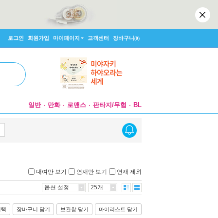
로그인
회원가입
마이페이지
고객센터
장바구니
(0)
일반
만화
로맨스
판타지/무협
BL
대여만 보기
연재만 보기
연재 제외
옵션 설정
25개
선택
장바구니 담기
보관함 담기
마이리스트 담기