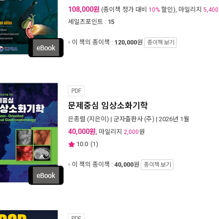
108,000원
(종이책 정가 대비
할인), 마일리지
10%
5,400
세일즈포인트 :
15
이 책의 종이책 :
120,000
원
종이책 보기
PDF
문제중심 임상소화기학
은종렬
(지은이) |
군자출판사 (주)
| 2026년 1월
40,000원
, 마일리지
원
2,000
10.0
(
1
)
이 책의 종이책 :
40,000
원
종이책 보기
PDF