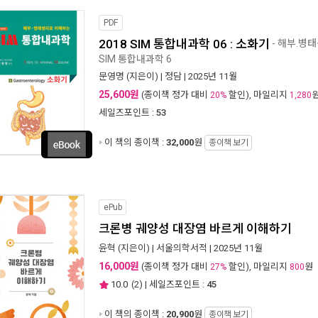
PDF
2018 SIM 통합내과학 06 : 소화기
- 해부.병
SIM 통합내과학 6
문영명
(지은이) |
정담
| 2025년 11월
25,600원
(종이책 정가 대비
할인), 마일리지
20%
1,280
세일즈포인트 :
53
이 책의 종이책 :
32,000
원
종이책 보기
ePub
크론병 궤양성 대장염 바르게 이해하기
윤혁
(지은이) |
서울의학서적
| 2025년 11월
16,000원
(종이책 정가 대비
할인), 마일리지
원
27%
800
10.0
(
2
) | 세일즈포인트 :
45
이 책의 종이책 :
20,900
원
종이책 보기