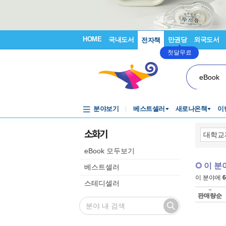
HOME
국내도서
만권당
외국도서
전자책
첫달무료
eBook
분야보기
베스트셀러
새로나온책
이
소화기
eBook 모두보기
이 분
베스트셀러
이 분야에
6
스테디셀러
판매량순