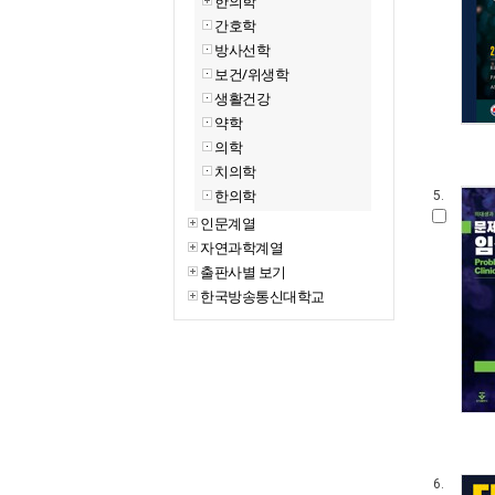
한의학
간호학
방사선학
보건/위생학
생활건강
약학
의학
치의학
한의학
5.
인문계열
자연과학계열
출판사별 보기
한국방송통신대학교
6.