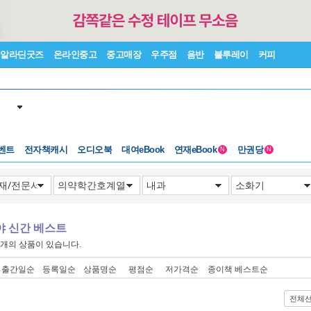
알라딘굿즈
온라인중고
중고매장
우주점
음반
블루레이
커피
벤트
전자책캐시
오디오북
대여eBook
연재eBook
만권당
N
N
야 신간 베스트
개의 상품이 있습니다.
출간일순
등록일순
상품명순
평점순
저가격순
종이책 베스트순
전체