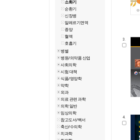
소화기
순환기
신장병
알레르기면역
종양
혈액
3.
호흡기
병별
병원/의약품 산업
사회의학
시험 대책
식품/영양학
약학
외과
의료 관련 과학
의학 일반
임상의학
4.
참고도서/백서
축산/수의학
치과학