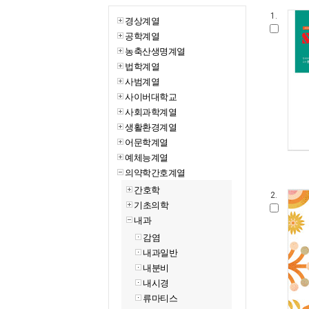
1.
경상계열
공학계열
농축산생명계열
법학계열
사범계열
사이버대학교
사회과학계열
생활환경계열
어문학계열
예체능계열
의약학간호계열
간호학
2.
기초의학
내과
감염
내과일반
내분비
내시경
류마티스