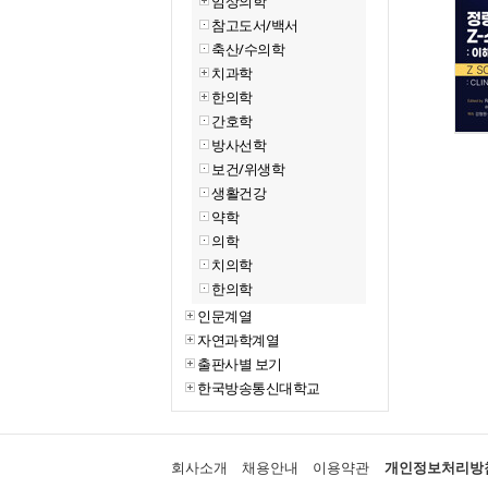
임상의학
참고도서/백서
축산/수의학
치과학
한의학
간호학
방사선학
보건/위생학
생활건강
약학
의학
치의학
한의학
인문계열
자연과학계열
출판사별 보기
한국방송통신대학교
회사소개
채용안내
이용약관
개인정보처리방