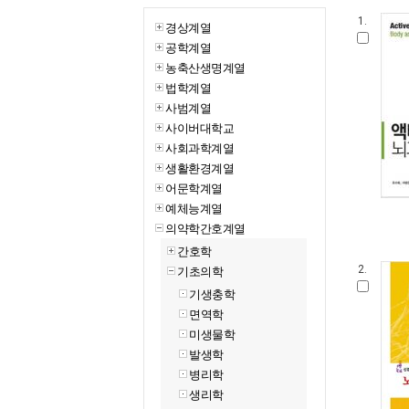
1.
경상계열
공학계열
농축산생명계열
법학계열
사범계열
사이버대학교
사회과학계열
생활환경계열
어문학계열
예체능계열
의약학간호계열
간호학
기초의학
2.
기생충학
면역학
미생물학
발생학
병리학
생리학