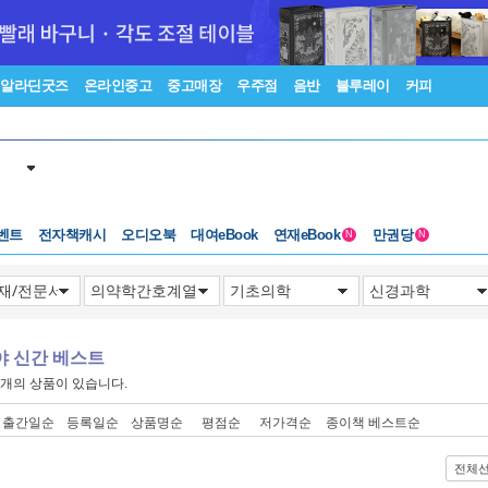
알라딘굿즈
온라인중고
중고매장
우주점
음반
블루레이
커피
벤트
전자책캐시
오디오북
대여eBook
연재eBook
만권당
N
N
야 신간 베스트
개의 상품이 있습니다.
출간일순
등록일순
상품명순
평점순
저가격순
종이책 베스트순
전체