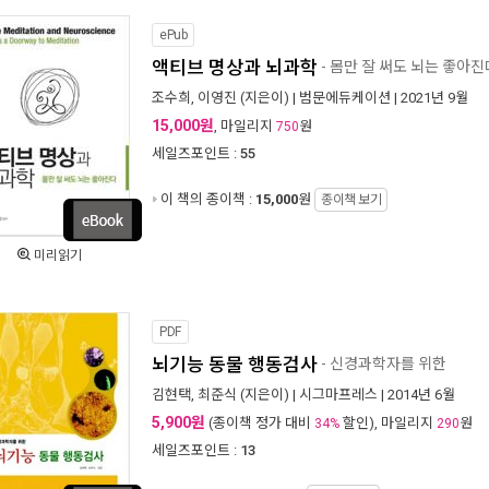
ePub
액티브 명상과 뇌과학
- 몸만 잘 써도 뇌는 좋아진
조수희
,
이영진
(지은이) |
범문에듀케이션
| 2021년 9월
15,000원
, 마일리지
원
750
세일즈포인트 :
55
이 책의 종이책 :
15,000
원
종이책 보기
미리읽기
PDF
뇌기능 동물 행동검사
- 신경과학자를 위한
김현택
,
최준식
(지은이) |
시그마프레스
| 2014년 6월
5,900원
(종이책 정가 대비
할인), 마일리지
원
34%
290
세일즈포인트 :
13