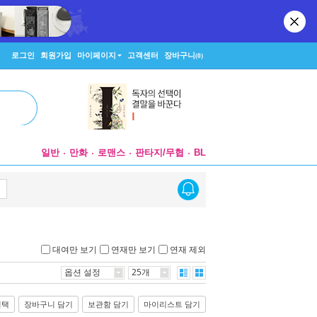
로그인
회원가입
마이페이지
고객센터
장바구니
(0)
일반
만화
로맨스
판타지/무협
BL
대여만 보기
연재만 보기
연재 제외
옵션 설정
25개
선택
장바구니 담기
보관함 담기
마이리스트 담기