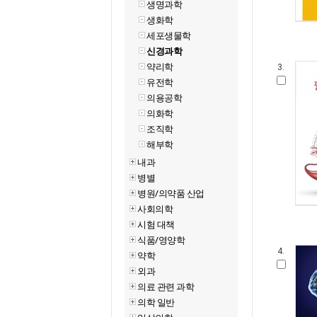
생명과학
생화학
세포생물학
신경과학
약리학
3.
유전학
의용공학
의화학
조직학
해부학
내과
병별
병원/의약품 산업
사회의학
시험 대책
식품/영양학
4.
약학
외과
의료 관련 과학
의학 일반