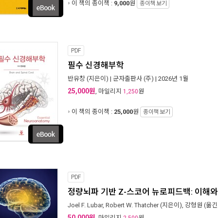
이 책의 종이책 :
9,000
원
종이책 보기
PDF
필수 신경해부학
반유창
(지은이) |
군자출판사 (주)
| 2026년 1월
25,000원
, 마일리지
원
1,250
이 책의 종이책 :
25,000
원
종이책 보기
PDF
정량뇌파 기반 Z-스코어 뉴로피드백: 이해와
Joel F. Lubar
,
Robert W. Thatcher
(지은이),
강형원
(옮긴
50,000원
, 마일리지
원