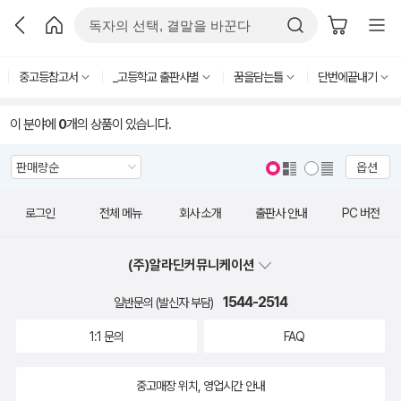
중고등참고서
_고등학교 출판사별
꿈을담는틀
단번에끝내기
이 분야에
0
개의 상품이 있습니다.
옵션
로그인
전체 메뉴
회사 소개
출판사 안내
PC 버전
(주)알라딘커뮤니케이션
1544-2514
일반문의 (발신자 부담)
1:1 문의
FAQ
중고매장 위치, 영업시간 안내