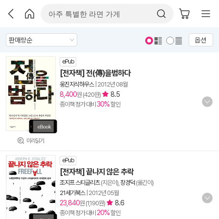
옵션
ePub
[전자책] 전(傳)을범하다
웅진지식하우스
|
2012년 08월
8,400
8.5
원 (420원)
30%
종이책 정가 대비
할인
미리읽기
ePub
[전자책] 끝나지 않은 추락
조지프 스티글리츠
(지은이),
장경덕
(옮긴이)
21세기북스
|
2012년 05월
23,840
8.6
원 (1,190원)
20%
종이책 정가 대비
할인