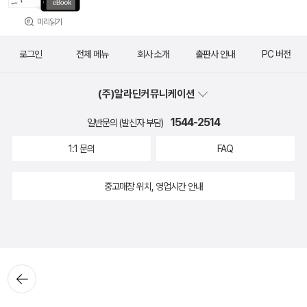
미리읽기
로그인
전체 메뉴
회사 소개
출판사 안내
PC 버전
(주)알라딘커뮤니케이션
1544-2514
일반문의 (발신자 부담)
1:1 문의
FAQ
중고매장 위치, 영업시간 안내
뒤로가
기