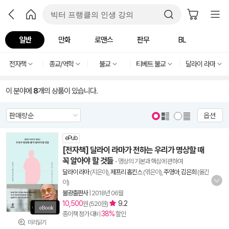
일반
만화
로맨스
판무
BL
전자책
종교/역학
불교
티베트 불교
달라이 라마
이 분야에
8
개의 상품이 있습니다.
옵션
ePub
[전자책] 달라이 라마가 전하는 우리가 명상할 때
꼭 알아야 할 것들
- 명상의 기본과 핵심에 관하여
달라이 라마
(지은이),
제프리 홉킨스
(엮은이),
주영아
,
김은희
(옮긴
이)
불광출판사
|
2018년 06월
10,500
9.2
원 (520원)
38%
종이책 정가 대비
할인
미리읽기