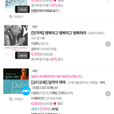
5,000
10.0
원 (250원)
50%
종이책 정가 대비
할인
만권당에서 무료로 보기
미리읽기
PDF
[전자책] 행복하고 행복하고 행복하라
- 달라이 라마의
사진 및 어록
이영자
(지은이)
운주사
|
2019년 05월
9,000
원 (450원)
40%
종이책 정가 대비
할인
대여
알라딘 뷰어앱에서만 이용 가능한 도서입니다.
[오디오북] 달라이 라마
- 21세기를 움직이는 사람들
-
에버
그린문고 (오디오북) 34
이윤정
(지은이),
이재범
,
김연아
(낭독)
미래와감성
|
2012년 05월
미리읽기
6,000
9.0
원 (300원)
3,000
대여가
원,
90일