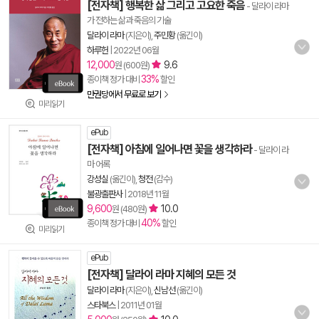
[전자책] 행복한 삶 그리고 고요한 죽음
- 달라이 라마
가 전하는 삶과 죽음의 기술
달라이 라마
(지은이),
주민황
(옮긴이)
하루헌
|
2022년 06월
12,000
9.6
원 (600원)
33%
종이책 정가 대비
할인
만권당에서 무료로 보기
미리읽기
ePub
[전자책] 아침에 일어나면 꽃을 생각하라
- 달라이 라
마 어록
강성실
(옮긴이),
청전
(감수)
불광출판사
|
2018년 11월
9,600
10.0
원 (480원)
40%
종이책 정가 대비
할인
미리읽기
ePub
[전자책] 달라이 라마 지혜의 모든 것
달라이 라마
(지은이),
신남선
(옮긴이)
스타북스
|
2011년 01월