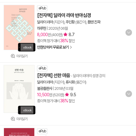
ePub
[전자책] 달라이 라마 반야심경
달라이 라마
(지은이),
주민황
(옮긴이),
툽텐 진파
하루헌
|
2020년 06월
8,000
8.7
원 (400원)
38%
종이책 정가 대비
할인
만권당에서 무료로 보기
미리읽기
ePub
[전자책] 선한 마음
- 달라이 라마의 성경 강의
달라이 라마
(지은이),
류시화
(옮긴이)
불광출판사
|
2018년 03월
10,500
9.5
원 (520원)
38%
종이책 정가 대비
할인
미리읽기
ePub