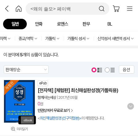
일반
만화
로맨스
판무
BL
자책
종교/역학
가톨릭
가톨릭 성서
신약성서 새번역 성서
이 분야에
5
개의 상품이 있습니다.
옵션
ePub
[전자책] [체험판] 최신해설판성경(가톨릭용)
함께사는세상
|
2017년 05월
0
원
만권당에서 무료로 보기
<
최신해설판성경 (신구약합본)>
의 체험판입니다.
미리읽기