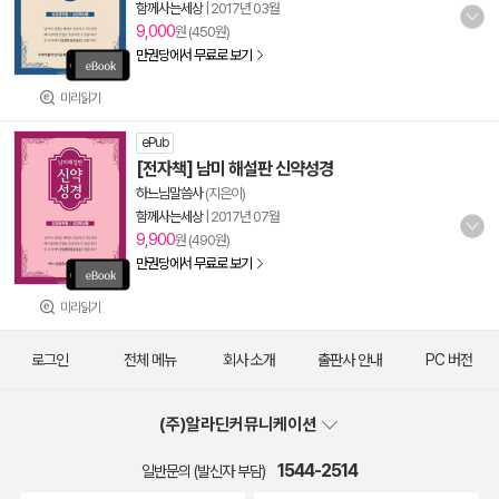
함께사는세상
|
2017년 03월
9,000
원 (450원)
만권당에서 무료로 보기
미리읽기
ePub
[전자책] 남미 해설판 신약성경
하느님말씀사
(지은이)
함께사는세상
|
2017년 07월
9,900
원 (490원)
만권당에서 무료로 보기
미리읽기
로그인
전체 메뉴
회사 소개
출판사 안내
PC 버전
(주)알라딘커뮤니케이션
1544-2514
일반문의 (발신자 부담)