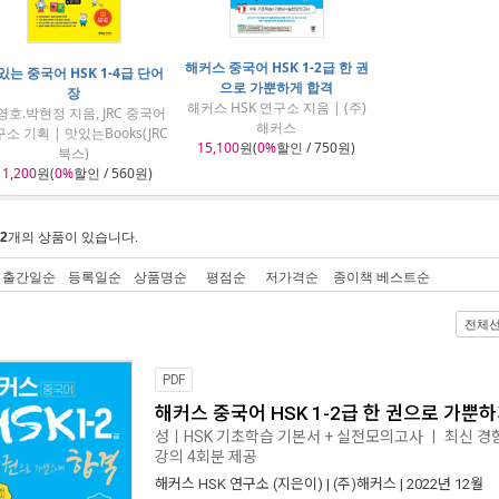
해커스 중국어 HSK 1-2급 한 권
있는 중국어 HSK 1-4급 단어
으로 가뿐하게 합격
장
해커스 HSK 연구소 지음 | (주)
영호.박현정 지음, JRC 중국어
해커스
소 기획 | 맛있는Books(JRC
15,100
원(
0%
할인 / 750원)
북스)
11,200
원(
0%
할인 / 560원)
2
개의 상품이 있습니다.
출간일순
등록일순
상품명순
평점순
저가격순
종이책 베스트순
전체
PDF
해커스 중국어 HSK 1-2급 한 권으로 가뿐
성ㅣHSK 기초학습 기본서 + 실전모의고사 ㅣ 최신 경
강의 4회분 제공
해커스 HSK 연구소
(지은이) |
(주)해커스
| 2022년 12월