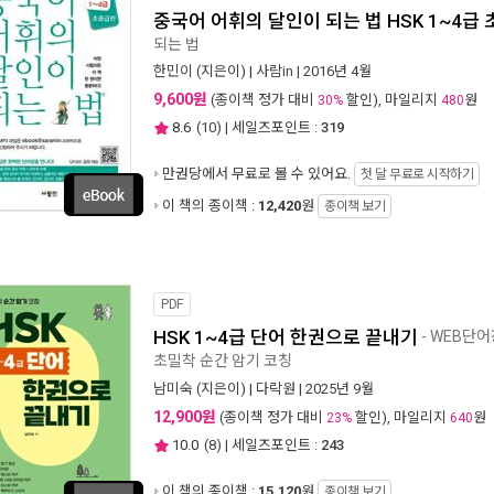
중국어 어휘의 달인이 되는 법 HSK 1~4급
되는 법
한민이
(지은이) |
사람in
| 2016년 4월
9,600원
(종이책 정가 대비
할인), 마일리지
원
30%
480
8.6
(
10
) | 세일즈포인트 :
319
만권당에서
무료로 볼 수 있어요.
첫 달 무료로 시작하기
이 책의 종이책 :
12,420
원
종이책 보기
PDF
HSK 1~4급 단어 한권으로 끝내기
- WEB단어
초밀착 순간 암기 코칭
남미숙
(지은이) |
다락원
| 2025년 9월
12,900원
(종이책 정가 대비
할인), 마일리지
원
23%
640
10.0
(
8
) | 세일즈포인트 :
243
이 책의 종이책 :
15,120
원
종이책 보기