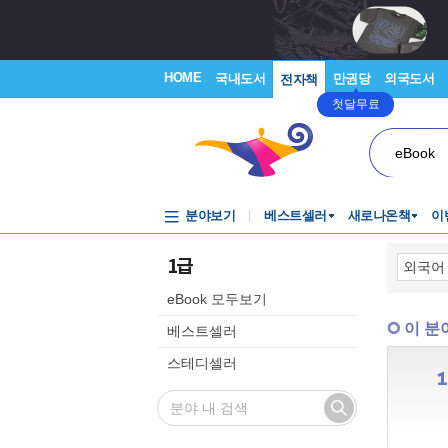
HOME
국내도서
만권당
외국도서
전자책
첫달무료
eBook
분야보기
베스트셀러
새로나온책
이
1급
eBook 모두보기
이 분
베스트셀러
스테디셀러