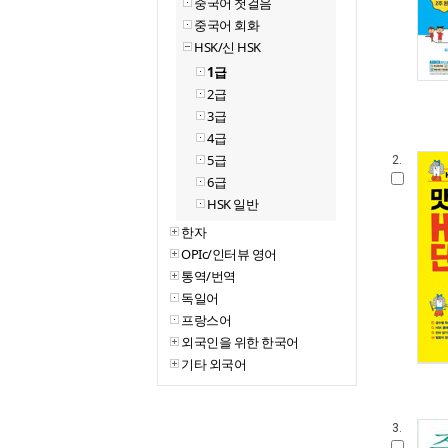
중국어 첫걸음
중국어 회화
HSK/신 HSK
1급
2급
3급
4급
5급
2.
6급
HSK 일반
한자
OPIc/인터뷰 영어
통역/번역
독일어
프랑스어
외국인을 위한 한국어
기타 외국어
3.