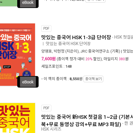
PDF
맛있는 중국어 HSK 1-3급 단어장
- HSK 첫걸
맛있는 중국어 HSK 단어장
ㅣ
양영호
,
박현정
(지은이),
JRC 중국어연구소
(기획) |
맛있는
7,600원
(종이책 정가 대비
할인), 마일리지
원
20%
380
세일즈포인트 :
148
이 책의 종이책 :
8,550
원
종이책 보기
PDF
맛있는 중국어 新HSK 첫걸음 1~2급 (기
- 한 
북+무료 동영상 강의+무료 MP3 파일)
HSK 시리즈