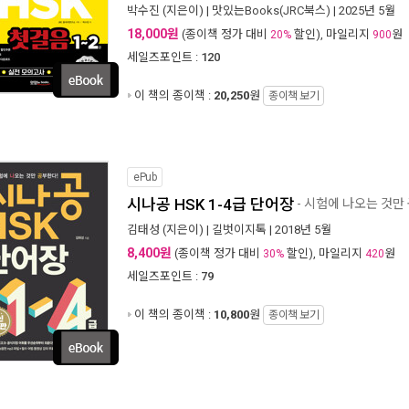
박수진
(지은이) |
맛있는Books(JRC북스)
| 2025년 5월
18,000원
(종이책 정가 대비
할인), 마일리지
원
20%
900
세일즈포인트 :
120
이 책의 종이책 :
20,250
원
종이책 보기
ePub
시나공 HSK 1-4급 단어장
- 시험에 나오는 것만
김태성
(지은이) |
길벗이지톡
| 2018년 5월
8,400원
(종이책 정가 대비
할인), 마일리지
원
30%
420
세일즈포인트 :
79
이 책의 종이책 :
10,800
원
종이책 보기