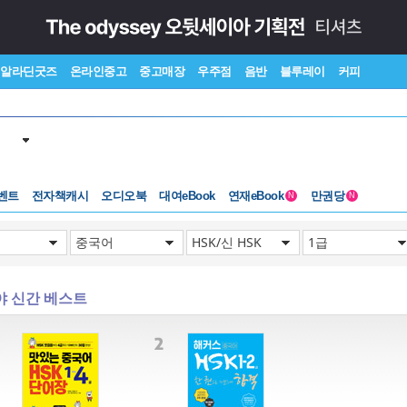
알라딘굿즈
온라인중고
중고매장
우주점
음반
블루레이
커피
벤트
전자책캐시
오디오북
대여eBook
연재eBook
만권당
N
N
야 신간 베스트