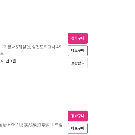
장바구니
성
- 기본서&해설편, 실전모의고사 4회,
바로구매
코드
2021년 1월
보관함
장바구니
国语 HSK 1级 实战模拟考试
드림
ㅣ
바로구매