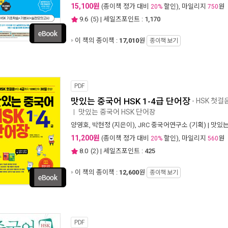
15,100원
(종이책 정가 대비
할인), 마일리지
원
20%
750
9.6
(
5
) | 세일즈포인트 :
1,170
이 책의 종이책 :
17,010
원
종이책 보기
PDF
맛있는 중국어 HSK 1-4급 단어장
- HSK 첫걸
맛있는 중국어 HSK 단어장
ㅣ
양영호
,
박현정
(지은이),
JRC 중국어연구소
(기획) |
맛있는
11,200원
(종이책 정가 대비
할인), 마일리지
원
20%
560
8.0
(
2
) | 세일즈포인트 :
425
이 책의 종이책 :
12,600
원
종이책 보기
PDF