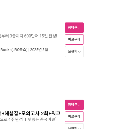
장바구니
음부터 3급까지 600단어 15일 완성!
바로구매
Books(JRC북스)
| 2025년 3월
보관함
장바구니
본서+해설집+모의고사 2회+워크
바로구매
권으로 4주 완성
맛있는 중국어 新
ㅣ
보관함