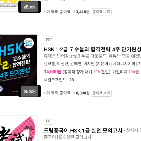
이 책의 종이책 :
13,410
원
종이책 보기
PDF
HSK 1·2급 고수들의 합격전략 4주 단기완
휴대용 단어장, mp3 무료 다운로드, 유튜브 연동 QR
김보름
,
이선민
,
김혜연
,
이지현
(지은이) |
시대고시기획
| 
14,000원
(종이책 정가 대비
할인), 마일리지
원
30%
700
세일즈포인트 :
28
이 책의 종이책 :
18,000
원
종이책 보기
PDF
드림중국어 HSK 1급 실전 모의고사
- 梦想中
중국어 HSK 실전 모의고사