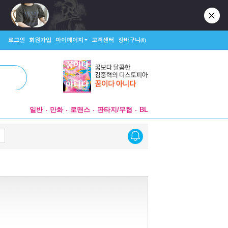
로그인
회원가입
마이페이지
고객센터
장바구니
(0)
일반
만화
로맨스
판타지/무협
BL