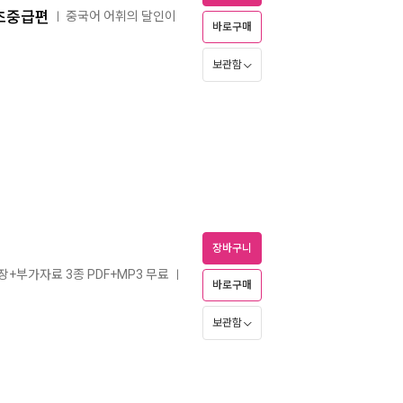
 초중급편
중국어 어휘의 달인이
ㅣ
바로구매
보관함
장바구니
장+부가자료 3종 PDF+MP3 무료
ㅣ
바로구매
보관함