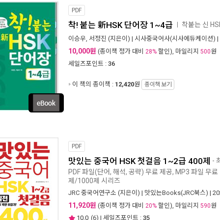
PDF
착! 붙는 新HSK 단어장 1~4급
착붙는 신 H
ㅣ
이승우
,
서정진
(지은이) |
시사중국어사(시사에듀케이션)
|
10,000원
(종이책 정가 대비
할인), 마일리지
원
28%
500
세일즈포인트 :
36
이 책의 종이책 :
12,420
원
종이책 보기
PDF
맛있는 중국어 HSK 첫걸음 1~2급 400제
-
PDF 파일(단어, 해석, 공략) 무료 제공, MP3 파일 무
제/1000제 시리즈
JRC 중국어연구소
(지은이) |
맛있는Books(JRC북스)
| 2
11,920원
(종이책 정가 대비
할인), 마일리지
원
20%
590
10.0
(
6
) | 세일즈포인트 :
35