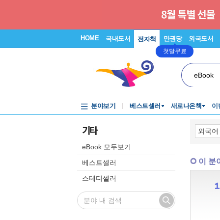
HOME
국내도서
만권당
외국도서
전자책
첫달무료
eBook
분야보기
베스트셀러
새로나온책
이
기타
eBook 모두보기
이 분
베스트셀러
스테디셀러