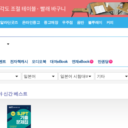
알라딘굿즈
온라인중고
중고매장
우주점
음반
블루레이
커피
벤트
전자책캐시
오디오북
대여eBook
연재eBook
만권당
N
N
야 신간 베스트