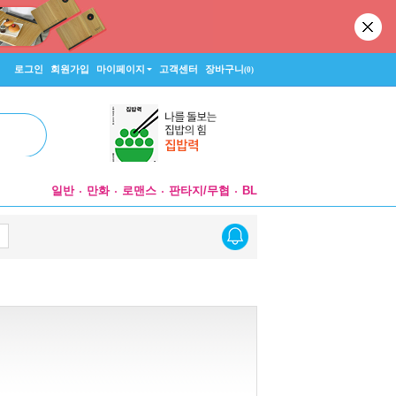
로그인
회원가입
마이페이지
고객센터
장바구니
(0)
일반
만화
로맨스
판타지/무협
BL