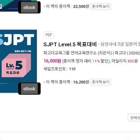
이 책의 종이책 :
22,500
원
종이책 보기
PDF
SJPT Level.5 목표대비
- 삼성사내 3급 일본어
파고다교육그룹 언어교육연구소
(지은이) |
파고다
| 2026
16,000원
(종이책 정가 대비
할인), 마일리지
원
11%
800
세일즈포인트 :
110
이 책의 종이책 :
16,200
원
종이책 보기
전체