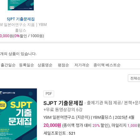
SJPT 기출문제집
BM 일본어연구소 지음 | YBM
홀딩스
0,000
원(
0%
할인 / 1000원)
개의 상품이 있습니다.
출간일순
등록일순
상품명순
평점순
저가격순
종이책 베스트순
전체
PDF
SJPT 기출문제집
- 출제기관 독점 제공/ 본책+
+무료 동영상강의 6강
YBM 일본어연구소
(지은이) |
YBM홀딩스
| 2025년 4월
20,000원
(종이책 정가 대비
할인), 마일리지
20%
1,000
세일즈포인트 :
521