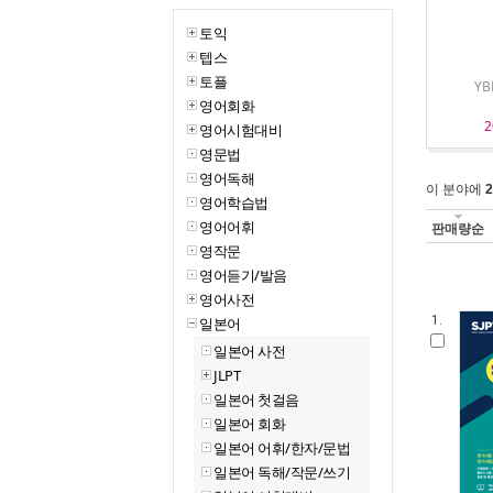
토익
텝스
토플
Y
영어회화
2
영어시험대비
영문법
영어독해
이 분야에
2
영어학습법
영어어휘
판매량순
영작문
영어듣기/발음
영어사전
1.
일본어
일본어 사전
JLPT
일본어 첫걸음
일본어 회화
일본어 어휘/한자/문법
일본어 독해/작문/쓰기