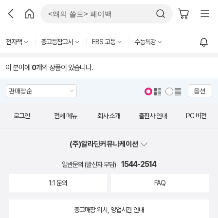
전자책
중고등참고서
EBS 고등
수능특강
이 분야에
0
개의 상품이 있습니다.
옵션
로그인
전체 메뉴
회사 소개
출판사 안내
PC 버전
(주)알라딘커뮤니케이션
1544-2514
일반문의 (발신자 부담)
1:1 문의
FAQ
중고매장 위치, 영업시간 안내