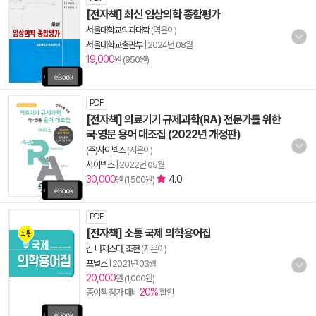
[전자책] 최신 임상의학 종합평가
서울대학교의과대학
(엮은이)
서울대학교출판부
|
2024년 08월
19,000
원 (950원)
PDF
[전자책] 의료기기 규제과학(RA) 전문가를 위한
국·영문 용어 대조집 (2022년 개정판)
(주)사이넥스
(지은이)
사이넥스
|
2022년 05월
30,000
4.0
원 (1,500원)
PDF
[전자책] 소통 국제 의학용어집
김 나제스다
,
조현
(지은이)
포널스
|
2021년 03월
20,000
원 (1,000원)
20%
종이책 정가 대비
할인