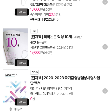
진한엠앤비(진한M&B)
|
2016년 05월
16,000
원 (800원)
20%
종이책 정가 대비
할인
만권당에서 무료로 보기
PDF
[전자책] 의학논문 작성 10계
- 개정판
홍성태
(지은이)
서울대학교출판문화원
|
2024년 03월
19,000
원 (950원)
ePub
[전자책] 2020-2023 국가감염병임상시험사업
단 백서
하정은
,
반나영
,
최진원
,
임진희
(지은이)
국가임상시험지원재단
|
2023년 05월
0
원
미리읽기