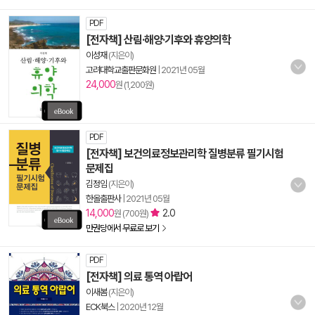
PDF
[전자책] 산림·해양·기후와 휴양의학
이성재
(지은이)
고려대학교출판문화원
|
2021년 05월
24,000
원 (1,200원)
PDF
[전자책] 보건의료정보관리학 질병분류 필기시험
문제집
김정임
(지은이)
한올출판사
|
2021년 05월
14,000
2.0
원 (700원)
만권당에서 무료로 보기
PDF
[전자책] 의료 통역 아랍어
이새봄
(지은이)
ECK북스
|
2020년 12월