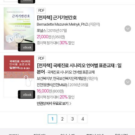
PDF
[전자책] 근거기반간호
Bernadette Mazurek Melnyk, Ph.D.
(지은이)
포널스
|
2015년 07월
21,000
원 (1,050원)
30%
종이책 정가 대비
할인
PDF
[전자책] 국제진료 시나리오 언어별 표준교재 : 일
본어
-
국제진료 시나리오 언어별 표준교재
보건복지부
,
한국보건복지인력개발원
(엮은이)
진한엠앤비(진한M&B)
|
2016년 05월
16,000
원 (800원)
20%
종이책 정가 대비
할인
만권당에서 무료로 보기
1
2
3
4