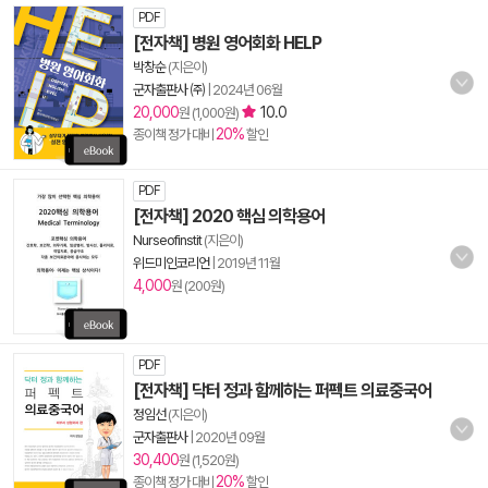
PDF
[전자책] 병원 영어회화 HELP
박창순
(지은이)
군자출판사 ㈜
|
2024년 06월
20,000
10.0
원 (1,000원)
20%
종이책 정가 대비
할인
PDF
[전자책] 2020 핵심 의학용어
Nurseofinstit
(지은이)
위드미인코리언
|
2019년 11월
4,000
원 (200원)
PDF
[전자책] 닥터 정과 함께하는 퍼펙트 의료중국어
정임선
(지은이)
군자출판사
|
2020년 09월
30,400
원 (1,520원)
20%
종이책 정가 대비
할인