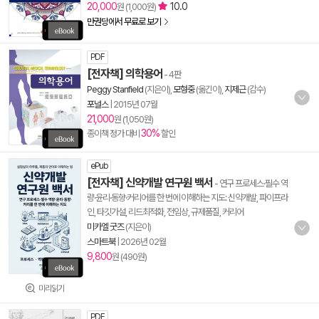
20,000
10.0
원 (1,000원)
만권당에서 무료로 보기
PDF
[전자책] 의학용어
- 4판
Peggy Stanfield
(지은이),
모형중
(옮긴이),
지제근
(감수)
포널스
|
2015년 07월
21,000
원 (1,050원)
30%
종이책 정가 대비
할인
ePub
[전자책] 신약개발 연구원 백서
- 연구 프로세스·필수 역
량·윤리·동향·커리어를 한 번에 이해하는 지도: 신약개발, 파이프라
인, 타깃가설, 리드최적화, 전임상, 규제품질, 커리어
미카엘 굿즈
(지은이)
스마트북
|
2026년 02월
9,800
원 (490원)
미리읽기
PDF