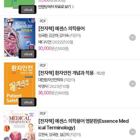
17,000
원 (850원)
만권당에서 무료로 보기
PDF
[전자책] 에센스 의학용어
임국환
,
김은하
,
김미숙
(지은이)
메디시언
|
2022년 02월
30,000
원 (1,500원)
PDF
[전자책] 환자안전 개념과 적용
- 제2판
대한환자안전학회
(지은이)
박영사
|
2023년 10월
38,000
원 (1,900원)
PDF
[전자책] 에센스 의학용어 영문판(Essence Med
ical Terminology)
김현숙
,
임국환
,
설근희
(지은이)