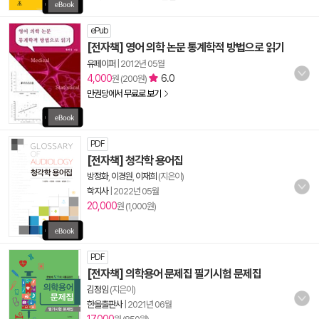
ePub
[전자책] 영어 의학 논문 통계학적 방법으로 읽기
유페이퍼
|
2012년 05월
4,000
6.0
원 (200원)
만권당에서 무료로 보기
PDF
[전자책] 청각학 용어집
방정화
,
이경원
,
이재희
(지은이)
학지사
|
2022년 05월
20,000
원 (1,000원)
PDF
[전자책] 의학용어 문제집 필기시험 문제집
김정임
(지은이)
한올출판사
|
2021년 06월