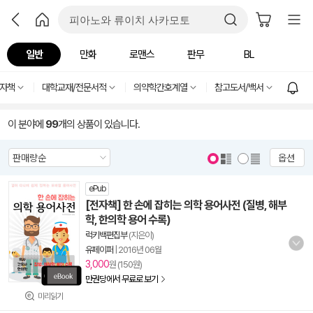
일반
만화
로맨스
판무
BL
자책
대학교재/전문서적
의약학간호계열
참고도서/백서
이 분야에
99
개의 상품이 있습니다.
옵션
ePub
[전자책] 한 손에 잡히는 의학 용어사전 (질병, 해부
학, 한의학 용어 수록)
럭키백편집부
(지은이)
유페이퍼
|
2016년 06월
3,000
원 (150원)
만권당에서 무료로 보기
미리읽기