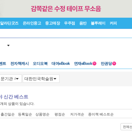
알라딘굿즈
온라인중고
중고매장
우주점
음반
블루레이
커피
벤트
전자책캐시
오디오북
대여eBook
연재eBook
만권당
N
N
야 신간 베스트
개의 상품이 있습니다.
출간일순
등록일순
상품명순
평점순
저가격순
종이책 베스트순
전체