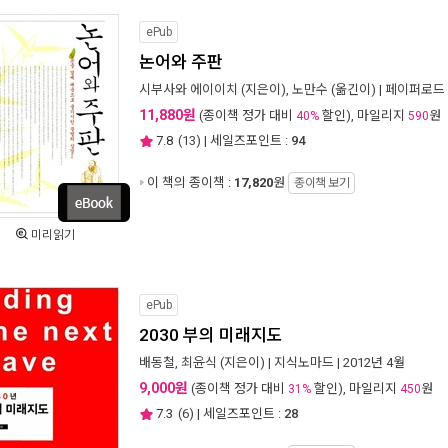
ePub
논어와 주판
시부사와 에이이치
(지은이),
노만수
(옮긴이) |
페이퍼로드
11,880원
(종이책 정가 대비
할인), 마일리지
원
40%
590
7.8
(
13
) | 세일즈포인트 :
94
이 책의 종이책 :
17,820
원
종이책 보기
미리읽기
ePub
2030 부의 미래지도
배동철
,
최윤식
(지은이) |
지식노마드
| 2012년 4월
9,000원
(종이책 정가 대비
할인), 마일리지
원
31%
450
7.3
(
6
) | 세일즈포인트 :
28