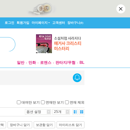
로그인
회원가입
마이페이지
고객센터
장바구니
(0)
일반
만화
로맨스
판타지/무협
BL
대여만 보기
연재만 보기
연재 제외
옵션 설정
25개
선택
장바구니 담기
보관함 담기
마이리스트 담기