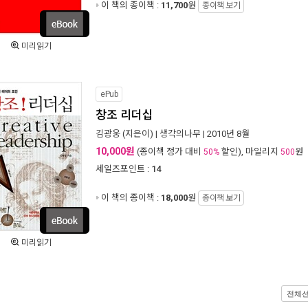
이 책의 종이책 :
11,700
원
종이책 보기
미리읽기
ePub
창조 리더십
김광웅
(지은이) |
생각의나무
| 2010년 8월
10,000원
(종이책 정가 대비
할인), 마일리지
원
50%
500
세일즈포인트 :
14
이 책의 종이책 :
18,000
원
종이책 보기
미리읽기
전체