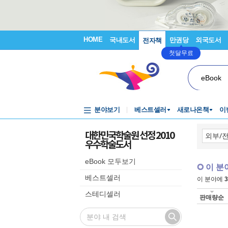
HOME
국내도서
만권당
외국도서
전자책
첫달무료
eBook
분야보기
베스트셀러
새로나온책
이
대한민국학술원 선정 2010
우수학술도서
eBook 모두보기
이 분
베스트셀러
이 분야에
3
스테디셀러
판매량순