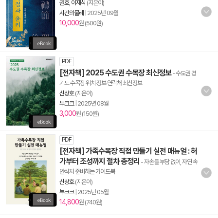
권호
,
이재식
(지은이)
시간의물레
|
2025년 09월
10,000
원 (500원)
PDF
[전자책] 2025 수도권 수목장 최신정보
- 수도권 경
기도 수목장 위치·정보·연락처 최신정보
신상호
(지은이)
부크크
|
2025년 08월
3,000
원 (150원)
PDF
[전자책] 가족수목장 직접 만들기 실전 매뉴얼 : 허
가부터 조성까지 절차 총정리
- 자손들 부담 없이, 자연 속
안식처 준비하는 가이드북
신상호
(지은이)
부크크
|
2025년 05월
14,800
원 (740원)