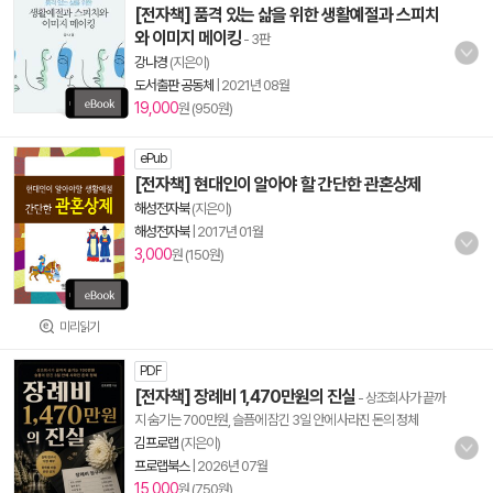
[전자책] 품격 있는 삶을 위한 생활예절과 스피치
와 이미지 메이킹
- 3판
강나경
(지은이)
도서출판 공동체
|
2021년 08월
19,000
원 (950원)
ePub
[전자책] 현대인이 알아야 할 간단한 관혼상제
해성전자북
(지은이)
해성전자북
|
2017년 01월
3,000
원 (150원)
미리읽기
PDF
[전자책] 장례비 1,470만원의 진실
- 상조회사가 끝까
지 숨기는 700만원, 슬픔에 잠긴 3일 안에 사라진 돈의 정체
김프로랩
(지은이)
프로랩북스
|
2026년 07월
15,000
원 (750원)