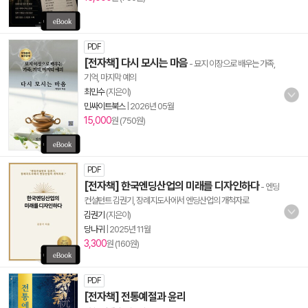
PDF
[전자책] 다시 모시는 마음
- 묘지 이장으로 배우는 가족,
기억, 마지막 예의
최민수
(지은이)
민싸이트북스
|
2026년 05월
15,000
원 (750원)
PDF
[전자책] 한국엔딩산업의 미래를 디자인하다
- 엔딩
컨설턴트 김권기, 장례지도사에서 엔딩산업의 개척자로
김권기
(지은이)
당나귀
|
2025년 11월
3,300
원 (160원)
PDF
[전자책] 전통예절과 윤리