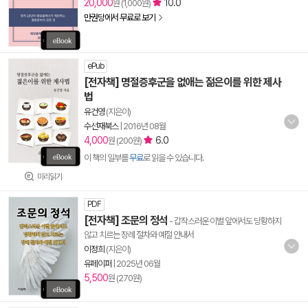
20,000
10.0
원 (1,000원)
만권당에서 무료로 보기
ePub
[전자책] 명절증후군을 없애는 젊은이를 위한 제사
법
유건영
(지은이)
수선재북스
|
2016년 08월
4,000
6.0
원 (200원)
이 책의 일부를
무료
로 읽을 수 있습니다.
미리읽기
PDF
[전자책] 조문의 정석
- 갑작스러운 이별 앞에서도 당황하지
않고 치르는 장례 절차와 예절 안내서
이정희
(지은이)
유페이퍼
|
2025년 06월
5,500
원 (270원)