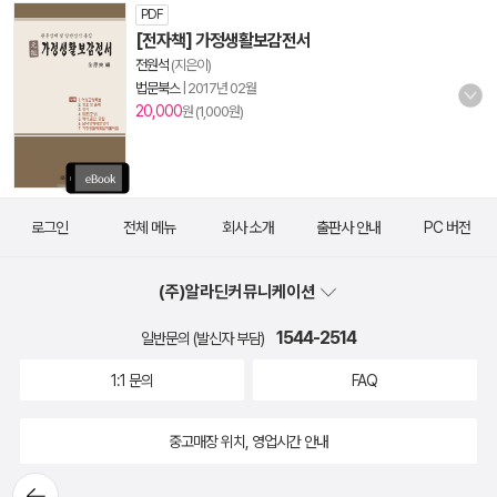
PDF
[전자책] 가정생활보감전서
전원석
(지은이)
법문북스
|
2017년 02월
20,000
원 (1,000원)
로그인
전체 메뉴
회사 소개
출판사 안내
PC 버전
(주)알라딘커뮤니케이션
1544-2514
일반문의 (발신자 부담)
1:1 문의
FAQ
중고매장 위치, 영업시간 안내
뒤로가