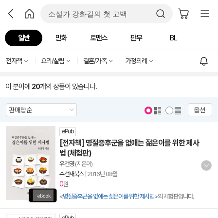
일반
만화
로맨스
판무
BL
전자책
요리/살림
결혼/가족
가정의례
이 분야에
20
개의 상품이 있습니다.
옵션
ePub
[전자책] 명절증후군을 없애는 젊은이를 위한 제사
법 (체험판)
유건영
(지은이)
수선재북스
|
2016년 08월
0
원
<
명절증후군을 없애는 젊은이를 위한 제사법>
의 체험판입니다.