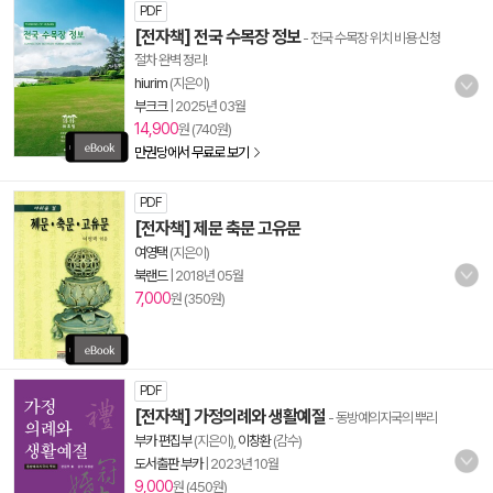
PDF
[전자책] 전국 수목장 정보
- 전국 수목장 위치 비용 신청
절차 완벽 정리!
hiurim
(지은이)
부크크
|
2025년 03월
14,900
원 (740원)
만권당에서 무료로 보기
PDF
[전자책] 제문 축문 고유문
여영택
(지은이)
북랜드
|
2018년 05월
7,000
원 (350원)
PDF
[전자책] 가정의례와 생활예절
- 동방예의지국의 뿌리
부카 편집부
(지은이),
이창환
(감수)
도서출판 부카
|
2023년 10월
9,000
원 (450원)