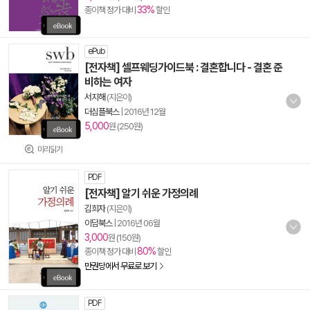
33%
종이책 정가 대비
할인
ePub
[전자책] 셀프웨딩가이드북 : 결혼합니다 - 결혼 준
비하는 여자
서지해
(지은이)
더심플북스
|
2016년 12월
5,000
원 (250원)
미리읽기
PDF
[전자책] 알기 쉬운 가정의례
김희자
(지은이)
이담북스
|
2016년 06월
3,000
원 (150원)
80%
종이책 정가 대비
할인
만권당에서 무료로 보기
PDF