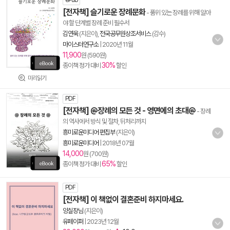
ePub
[전자책] 슬기로운 장례문화
- 품위 있는 장례를 위해 알아
야 할 단계별 장례 준비 필수서
김연욱
(지은이),
전국공무원상조서비스
(감수)
마이스터연구소
|
2020년 11월
11,900
원 (590원)
30%
종이책 정가 대비
할인
미리읽기
PDF
[전자책] @장례의 모든 것 - 영면에의 초대@
- 장례
의 역사에서 방식 및 절차, 뒤처리까지
흥미로운미디어 편집부
(지은이)
흥미로운미디어
|
2018년 07월
14,000
원 (700원)
65%
종이책 정가 대비
할인
PDF
[전자책] 이 책없이 결혼준비 하지마세요.
양실장님
(지은이)
유페이퍼
|
2023년 12월