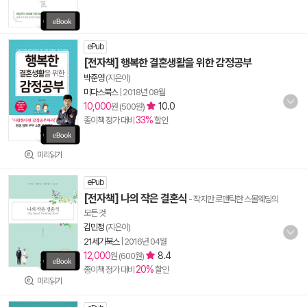
ePub
[전자책] 행복한 결혼생활을 위한 감정공부
박준영
(지은이)
미다스북스
|
2018년 08월
10,000
10.0
원 (500원)
33%
종이책 정가 대비
할인
미리읽기
ePub
[전자책] 나의 작은 결혼식
- 작지만 로맨틱한 스몰웨딩의
모든 것
김민정
(지은이)
21세기북스
|
2016년 04월
12,000
8.4
원 (600원)
20%
종이책 정가 대비
할인
미리읽기