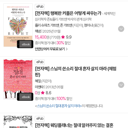
ePub
[전자책] 행복한 커플은 어떻게 싸우는가
- 세계적인
심리학자 존&줄리 가트맨 박사의 관계 심리학
줄리 슈워츠 가트맨
,
존 가트맨
(지은이),
정미나
(옮긴이)
해냄
|
2025년 01월
15,400
9.9
원 (770원)
30%
종이책 정가 대비
할인
만권당에서 무료로 보기
ePub
[전자책] 스님의 쓴소리 절대 혼자 살지 마라 (체험
판)
혜철
(지은이)
마젠타
|
2013년 05월
0
8.6
원
100%
종이책 정가 대비
할인
<
스님의 쓴소리 절대 혼자 살지 마라>
의 체험판입니다.
ePub
[전자책] 웨딩플래너는 절대 알려주지 않는 결혼