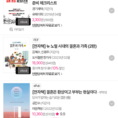
준비 체크리스트
경기새댁
(지은이)
유페이퍼
|
2019년 04월
3,300
원 (160원)
만권당에서 무료로 보기
미리읽기
PDF
[전자책] 뉴 노멀 시대의 결혼과 가족 (2판)
김혜수
,
신용주
(지은이)
도서출판 창지사
|
2023년 02월
18,900
원 (940원)
10%
종이책 정가 대비
할인
만권당에서 무료로 보기
ePub
[전자책] 결혼은 환상이고 부부는 현실이다
- 부부상
담사가 말하는 슬기로운 결혼생활
공진수
(지은이)
마음책방
|
2022년 02월
10,360
9.9
원 (510원)