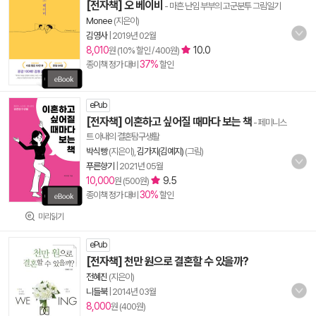
[전자책] 오 베이비
- 마흔 난임 부부의 고군분투 그림일기
Monee
(지은이)
김영사
|
2019년 02월
8,010
10.0
원 (10% 할인 / 400원)
37%
종이책 정가 대비
할인
ePub
[전자책] 이혼하고 싶어질 때마다 보는 책
- 페미니스
트 아내의 결혼탐구생활
박식빵
(지은이),
김가지(김예지)
(그림)
푸른향기
|
2021년 05월
10,000
9.5
원 (500원)
30%
종이책 정가 대비
할인
미리읽기
ePub
[전자책] 천만 원으로 결혼할 수 있을까?
전혜진
(지은이)
니들북
|
2014년 03월
8,000
원 (400원)