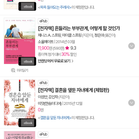
<
쏙쏙 들어오는 주례사>
의 체험판입니다.
ePub
[전자책] 흔들리는 부부관계, 어떻게 할 것인가
제니스 A. 스프링
,
마이클 스프링
(지은이),
정은아
(옮긴이)
소울메이트
|
2014년 03월
11,900
9.3
원 (590원)
30%
종이책 정가 대비
할인
만권당에서 무료로 보기
미리읽기
ePub
[전자책] 결혼을 앞둔 자녀에게 (체험판)
이성만
,
김인자
(지은이)
띠앗(한솜미디어)
|
2015년 12월
0
원
<
결혼을 앞둔 자녀에게>
의 체험판입니다.
ePub