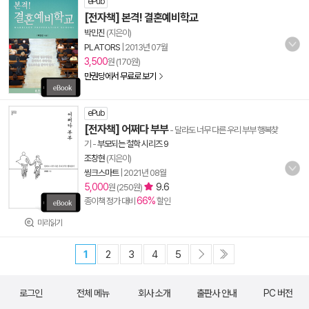
ePub
[전자책] 본격! 결혼예비학교
박민진
(지은이)
PLATORS
|
2013년 07월
3,500
원 (170원)
만권당에서 무료로 보기
ePub
[전자책] 어쩌다 부부
- 달라도 너무 다른 우리 부부 행복찾
기
-
부모되는 철학 시리즈 9
조창현
(지은이)
씽크스마트
|
2021년 08월
5,000
9.6
원 (250원)
66%
종이책 정가 대비
할인
미리읽기
1
2
3
4
5
로그인
전체 메뉴
회사 소개
출판사 안내
PC 버전