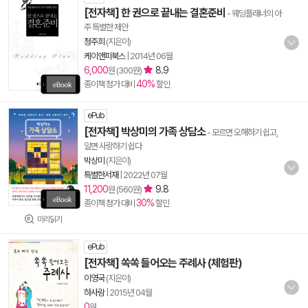
[전자책] 한 권으로 끝내는 결혼준비
- 웨딩플래너의 아
주 특별한 제안
정주희
(지은이)
케이앤피북스
|
2014년 06월
6,000
8.9
원 (300원)
40%
종이책 정가 대비
할인
ePub
[전자책] 박상미의 가족 상담소
- 모르면 오해하기 쉽고,
알면 사랑하기 쉽다
박상미
(지은이)
특별한서재
|
2022년 07월
11,200
9.8
원 (560원)
30%
종이책 정가 대비
할인
미리읽기
ePub
[전자책] 쏙쏙 들어오는 주례사 (체험판)
이영국
(지은이)
하사람
|
2015년 04월
0
원