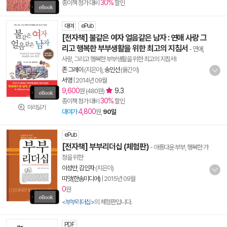
30%
종이책 정가 대비
할인
대여
ePub
[전자책] 불같은 여자 얼음같은 남자 : 연애 사랑 그
리고 행복한 부부생활을 위한 최고의 지침서
- 연애,
사랑, 그리고 행복한 부부생활을 위한 최고의 지침서!
존 그레이
(지은이),
송인선
(옮긴이)
서영
|
2014년 09월
9,600
9.3
원 (480원)
30%
종이책 정가 대비
할인
미리읽기
4,800
대여가
원,
90일
ePub
[전자책] 부부리더십 (체험판)
- 아름다운 부부, 행복한 가
정을 위한
이성만
,
김인자
(지은이)
띠앗(한솜미디어)
|
2015년 09월
0
원
<
부부리더십>
의 체험판입니다.
PDF