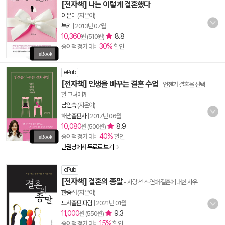
[전자책] 나는 이렇게 결혼했다
이은미
(지은이)
부키
|
2013년 07월
10,360
8.8
원 (510원)
30%
종이책 정가 대비
할인
ePub
[전자책] 인생을 바꾸는 결혼 수업
- 언젠가 결혼을 선택
할 그녀에게
남인숙
(지은이)
해냄출판사
|
2017년 06월
10,080
8.9
원 (500원)
40%
종이책 정가 대비
할인
만권당에서 무료로 보기
ePub
[전자책] 결혼의 종말
- 사랑·섹스·연애·결혼에 대한 사유
한중섭
(지은이)
도서출판 파람
|
2021년 01월
11,000
9.3
원 (550원)
15%
종이책 정가 대비
할인