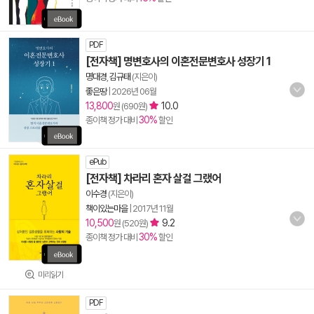
PDF
[전자책] 명변호사의 이혼전문변호사 성장기 1
명대경
,
김규태
(지은이)
좋은땅
|
2026년 06월
13,800
10.0
원 (690원)
30%
종이책 정가 대비
할인
ePub
[전자책] 차라리 혼자 살걸 그랬어
이수경
(지은이)
책이있는마을
|
2017년 11월
10,500
9.2
원 (520원)
30%
종이책 정가 대비
할인
미리읽기
PDF