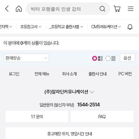
전자책
초등참고서
_초등학교 출판사별
CMS에듀케이션
이 분야에
0
개의 상품이 있습니다.
옵션
로그인
전체 메뉴
회사 소개
출판사 안내
PC 버전
(주)알라딘커뮤니케이션
1544-2514
일반문의 (발신자 부담)
1:1 문의
FAQ
중고매장 위치, 영업시간 안내