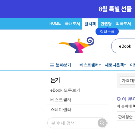
HOME
국내도서
만권당
외국도서
전자책
첫달무료
eBook
분야보기
베스트셀러
새로나온책
이
듣기
eBook 모두보기
이 분
베스트셀러
이 분야에
0
스테디셀러
판매량순