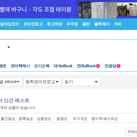
알라딘굿즈
온라인중고
중고매장
우주점
음반
블루레이
커피
벤트
전자책캐시
오디오북
대여eBook
연재eBook
만권당
N
N
야 신간 베스트
개의 상품이 있습니다.
출간일순
등록일순
상품명순
평점순
저가격순
종이책 베스트순
전체