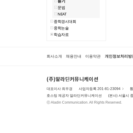
듣기
문법
NEAT
중학경시대회
중학논술
학습자료
회사소개
채용안내
이용약관
개인정보처리방
(주)알라딘커뮤니케이션
대표이사 최우경
사업자등록 201-81-23094
통
호스팅 제공자 알라딘커뮤니케이션
(본사) 서울시 중
ⓒ Aladin Communication. All Rights Reserved.