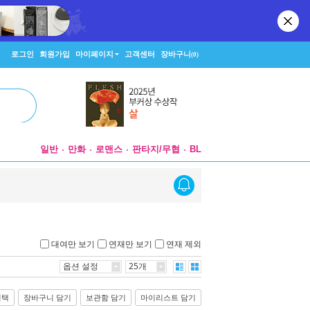
로그인
회원가입
마이페이지
고객센터
장바구니
(0)
일반
만화
로맨스
판타지/무협
BL
대여만 보기
연재만 보기
연재 제외
옵션 설정
25개
선택
장바구니 담기
보관함 담기
마이리스트 담기