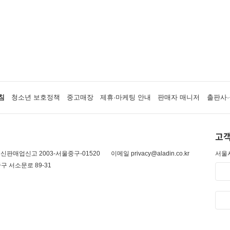
침
청소년 보호정책
중고매장
제휴·마케팅 안내
판매자 매니저
출판사·
고객
신판매업신고 2003-서울중구-01520
이메일 privacy@aladin.co.kr
서울시
구 서소문로 89-31