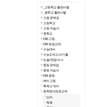
_고등학교 출판사별
_중학교 출판사별
고등-문제집
고등학교
고등-자습서
중학교
EBS 고등
EBS 방송교재
수능대비
수능모의고사/기출
논술/면접/수시
중등 문제집
중등 자습서
EBS 중등
예비 고등
특목고 대비
중학영어전문교재
단어
독해