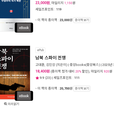
23,000원
, 마일리지
원
1,150
세일즈포인트 :
119
이 책의 종이책 :
23,000
원
종이책 보기
ePub
남북 스파이 전쟁
고대훈
,
김민상
(지은이) |
중앙books(중앙북스)
| 2025년
18,400원
(종이책 정가 대비
할인), 마일리지
원
20%
920
9.9
(
23
) | 세일즈포인트 :
111
이 책의 종이책 :
20,700
원
종이책 보기
미리읽기