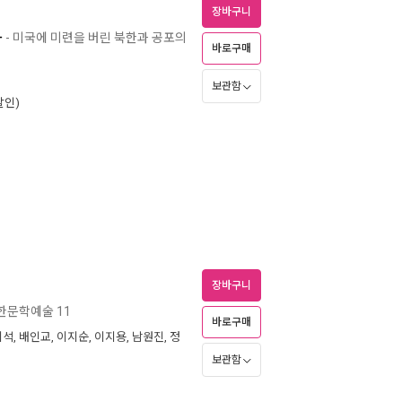
장바구니
다
- 미국에 미련을 버린 북한과 공포의
바로구매
보관함
할인)
장바구니
한문학예술 11
바로구매
지석
,
배인교
,
이지순
,
이지용
,
남원진
,
정
보관함