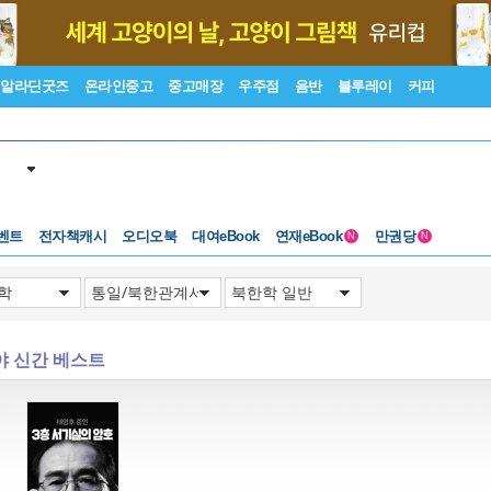
알라딘굿즈
온라인중고
중고매장
우주점
음반
블루레이
커피
벤트
전자책캐시
오디오북
대여eBook
연재eBook
만권당
N
N
야 신간 베스트