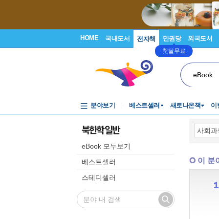
HOME
국내도서
만권당
외국도서
전자책
첫달무료
eBook
분야보기
베스트셀러
새로나온책
이
북한학 일반
eBook 모두보기
이 분
베스트셀러
스테디셀러