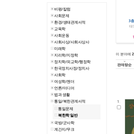
비평/칼럼
사회문제
3층
환경/생태관계서적
태
교육학
사회운동
사회사상/사회사상사
미래학
이 분야에
2
지리학/지정학
정치학/외교학/행정학
판매량순
한국정치사정/정치사
사회학
여성학/젠더
언론/미디어
법과 생활
통일/북한관계서적
1.
통일문제
북한학 일반
국방/군사학
계간지/무크