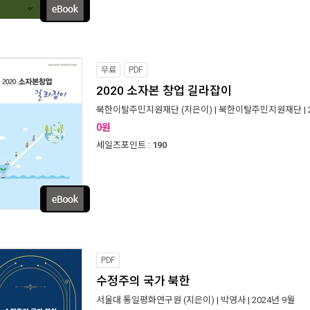
무료
PDF
2020 소자본 창업 길라잡이
북한이탈주민지원재단
(지은이) |
북한이탈주민지원재단
|
0원
세일즈포인트 :
190
PDF
수정주의 국가 북한
서울대 통일평화연구원
(지은이) |
박영사
| 2024년 9월