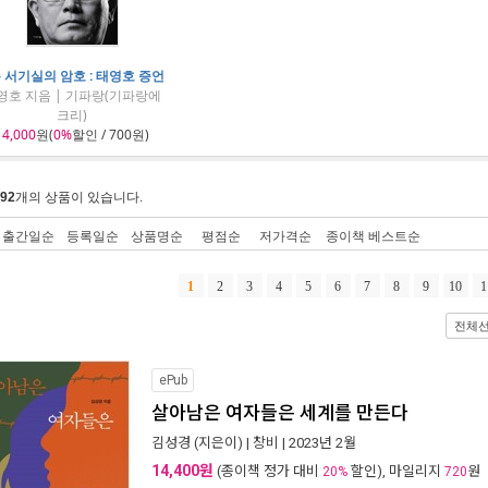
 서기실의 암호 : 태영호 증언
영호 지음 | 기파랑(기파랑에
크리)
14,000
원(
0%
할인 / 700원)
92
개의 상품이 있습니다.
출간일순
등록일순
상품명순
평점순
저가격순
종이책 베스트순
1
2
3
4
5
6
7
8
9
10
1
전체
ePub
살아남은 여자들은 세계를 만든다
김성경
(지은이) |
창비
| 2023년 2월
14,400원
(종이책 정가 대비
할인), 마일리지
원
20%
720