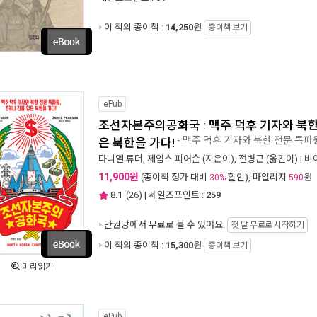
이 책의 종이책 :
14,250
원
종이책 보기
ePub
조선자본주의공화국 : 맥주 덕후 기자와 북한
- 맥주 덕후 기자와 북한 전문 특파
은 북한을 가다!
다니엘 튜더
,
제임스 피어슨
(지은이),
전병근
(옮긴이) |
비
11,900원
(종이책 정가 대비
할인), 마일리지
원
30%
590
8.1
(
26
) | 세일즈포인트 :
259
만권당에서
무료로 볼 수 있어요.
첫 달 무료로 시작하기
이 책의 종이책 :
15,300
원
종이책 보기
미리읽기
ePub