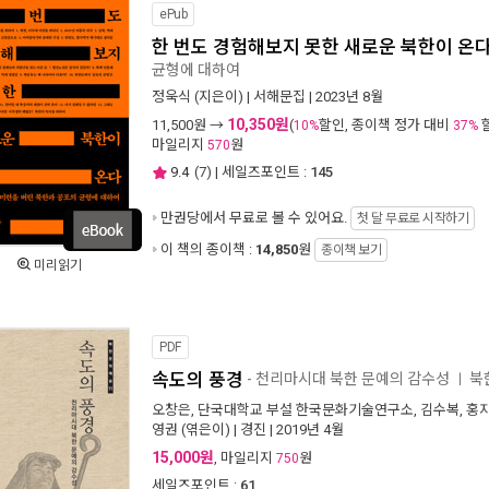
ePub
한 번도 경험해보지 못한 새로운 북한이 온
균형에 대하여
정욱식
(지은이) |
서해문집
| 2023년 8월
10,350원
11,500
원 →
(
할인, 종이책 정가 대비
10%
37%
마일리지
원
570
9.4
(
7
) | 세일즈포인트 :
145
만권당에서
무료로 볼 수 있어요.
첫 달 무료로 시작하기
이 책의 종이책 :
14,850
원
종이책 보기
미리읽기
PDF
속도의 풍경
- 천리마시대 북한 문예의 감수성
북
ㅣ
오창은
,
단국대학교 부설 한국문화기술연구소
,
김수복
,
홍
영권
(엮은이) |
경진
| 2019년 4월
15,000원
, 마일리지
원
750
세일즈포인트 :
61