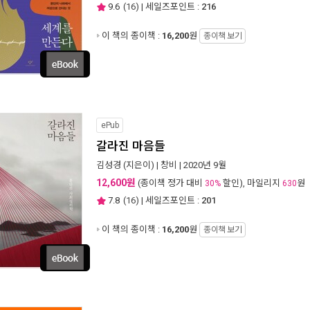
9.6
(
16
) | 세일즈포인트 :
216
이 책의 종이책 :
16,200
원
종이책 보기
ePub
갈라진 마음들
김성경
(지은이) |
창비
| 2020년 9월
12,600원
(종이책 정가 대비
할인), 마일리지
원
30%
630
7.8
(
16
) | 세일즈포인트 :
201
이 책의 종이책 :
16,200
원
종이책 보기