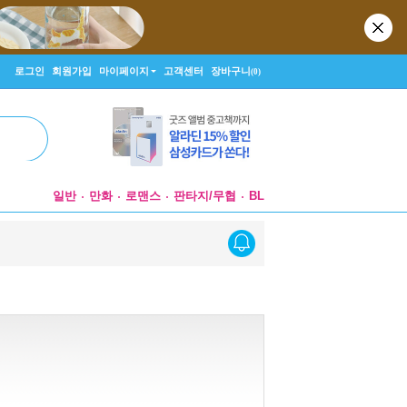
로그인
회원가입
마이페이지
고객센터
장바구니
(0)
일반
만화
로맨스
판타지/무협
BL