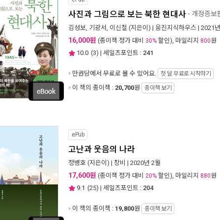
사진과 그림으로 보는 북한 현대사
- 개정증보
김성보
,
기광서
,
이신철
(지은이) |
웅진지식하우스
| 2021
16,000원
(종이책 정가 대비
할인), 마일리지
원
30%
800
10.0
(
3
) | 세일즈포인트 :
241
만권당에서
무료로 볼 수 있어요.
첫 달 무료로 시작하기
이 책의 종이책 :
20,700
원
종이책 보기
ePub
고난과 웃음의 나라
정병호
(지은이) |
창비
| 2020년 2월
17,600원
(종이책 정가 대비
할인), 마일리지
원
20%
880
9.1
(
25
) | 세일즈포인트 :
204
이 책의 종이책 :
19,800
원
종이책 보기