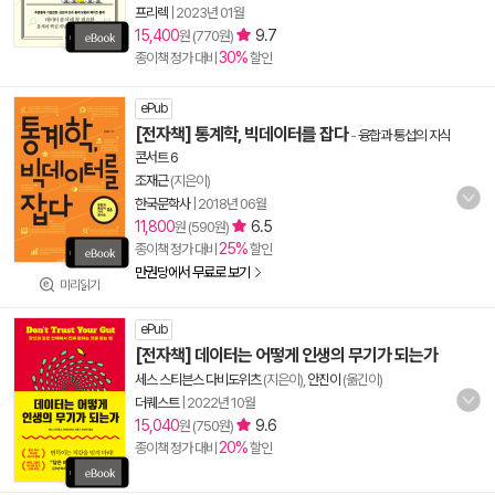
프리렉
|
2023년 01월
15,400
9.7
원 (770원)
30%
종이책 정가 대비
할인
ePub
[전자책] 통계학, 빅데이터를 잡다
-
융합과 통섭의 지식
콘서트 6
조재근
(지은이)
한국문학사
|
2018년 06월
11,800
6.5
원 (590원)
25%
종이책 정가 대비
할인
만권당에서 무료로 보기
미리읽기
ePub
[전자책] 데이터는 어떻게 인생의 무기가 되는가
세스 스티븐스 다비도위츠
(지은이),
안진이
(옮긴이)
더퀘스트
|
2022년 10월
15,040
9.6
원 (750원)
20%
종이책 정가 대비
할인