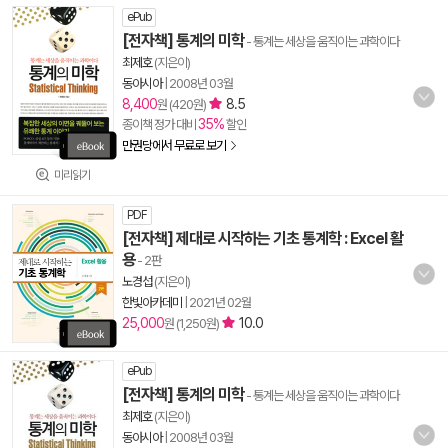
ePub
[전자책] 통계의 미학
- 통계는 세상을 움직이는 과학이다
최제호
(지은이)
동아시아
|
2008년 03월
8,400
8.5
원 (420원)
35%
종이책 정가 대비
할인
만권당에서 무료로 보기
미리읽기
PDF
[전자책] 제대로 시작하는 기초 통계학 : Excel 활
용
- 2판
노경섭
(지은이)
한빛아카데미
|
2021년 02월
25,000
10.0
원 (1,250원)
ePub
[전자책] 통계의 미학
- 통계는 세상을 움직이는 과학이다
최제호
(지은이)
동아시아
|
2008년 03월