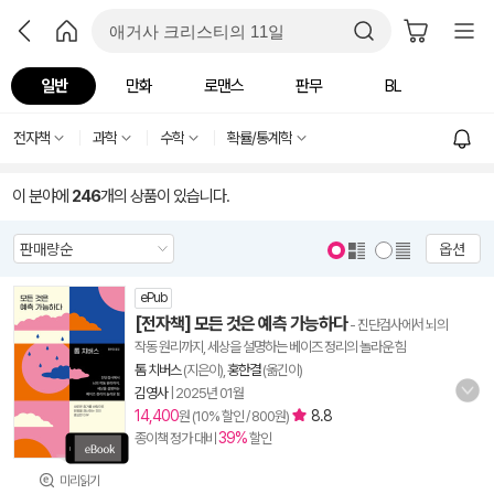
일반
만화
로맨스
판무
BL
전자책
과학
수학
확률/통계학
이 분야에
246
개의 상품이 있습니다.
옵션
ePub
[전자책] 모든 것은 예측 가능하다
- 진단검사에서 뇌의
작동 원리까지, 세상을 설명하는 베이즈 정리의 놀라운 힘
톰 치버스
(지은이),
홍한결
(옮긴이)
김영사
|
2025년 01월
14,400
8.8
원 (10% 할인 / 800원)
39%
종이책 정가 대비
할인
미리읽기