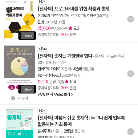
PDF
[전자책] 프로그래머를 위한 확률과 통계
히라오카 카즈유키
,
호리 겐
(지은이),
이창신
(옮긴이)
길벗
|
2019년 06월
25,600
9.3
원 (1,280원)
20%
종이책 정가 대비
할인
ePub
[전자책] 숫자는 거짓말을 한다
- 통계와 그래프에 속지
않는 데이터 읽기의 힘
알베르토 카이로
(지은이),
박슬라
(옮긴이)
웅진지식하우스
|
2020년 10월
12,200
9.4
원 (610원)
30%
종이책 정가 대비
할인
만권당에서 무료로 보기
미리읽기
PDF
[전자책] 이렇게 쉬운 통계학 : 누구나 쉽게 업무에
활용하는 기초 통계
혼마루 료
(지은이),
안동현
(옮긴이)
한빛미디어
|
2019년 03월