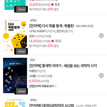
12,800
8.8
원 (640원)
20%
종이책 정가 대비
할인
ePub
[전자책] 다시 확률 통계 : 확률편
-
다시 수학 시리즈
나가노 히로유키
(지은이),
장진희
(옮긴이)
길벗
|
2020년 08월
14,400
10.0
원 (720원)
20%
종이책 정가 대비
할인
PDF
[전자책] 통계학 이야기 : 세상을 보는 과학적 시각
박중양
(지은이)
e퍼플
|
2019년 08월
8,500
원 (420원)
만권당에서 무료로 보기
ePub
[전자책] 데이터과학자의 사고법
- 더 나은 선택을 위한