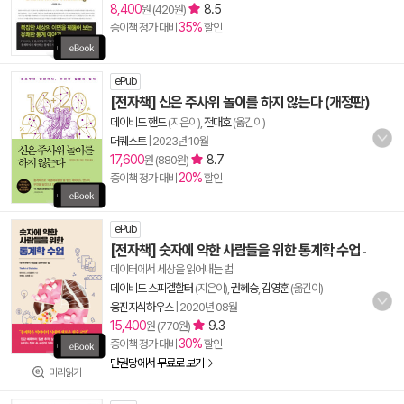
8,400
8.5
원 (420원)
35%
종이책 정가 대비
할인
ePub
[전자책] 신은 주사위 놀이를 하지 않는다 (개정판)
데이비드 핸드
(지은이),
전대호
(옮긴이)
더퀘스트
|
2023년 10월
17,600
8.7
원 (880원)
20%
종이책 정가 대비
할인
ePub
[전자책] 숫자에 약한 사람들을 위한 통계학 수업
-
데이터에서 세상을 읽어내는 법
데이비드 스피겔할터
(지은이),
권혜승
,
김영훈
(옮긴이)
웅진지식하우스
|
2020년 08월
15,400
9.3
원 (770원)
30%
종이책 정가 대비
할인
만권당에서 무료로 보기
미리읽기