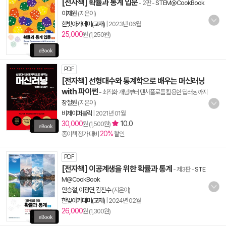
[전자책] 확률과 통계 입문
- 2판
-
STEM@CookBook
이재원
(지은이)
한빛아카데미(교재)
|
2023년 06월
25,000
원 (1,250원)
PDF
[전자책] 선형대수와 통계학으로 배우는 머신러닝
with 파이썬
- 최적화 개념부터 텐서플로를 활용한 딥러닝까지
장철원
(지은이)
비제이퍼블릭
|
2021년 01월
30,000
10.0
원 (1,500원)
20%
종이책 정가 대비
할인
PDF
[전자책] 이공계생을 위한 확률과 통계
- 제3판
-
STE
M@CookBook
안승철
,
이광연
,
김진수
(지은이)
한빛아카데미(교재)
|
2024년 02월
26,000
원 (1,300원)