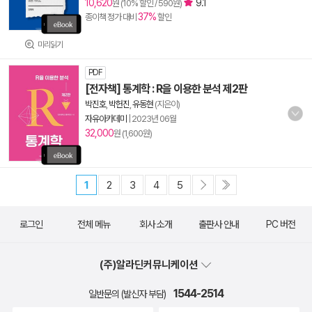
10,620
9.1
원 (10% 할인 / 590원)
37%
종이책 정가 대비
할인
미리읽기
PDF
[전자책] 통계학 : R을 이용한 분석 제2판
박진호
,
박헌진
,
유동현
(지은이)
자유아카데미
|
2023년 06월
32,000
원 (1,600원)
1
2
3
4
5
로그인
전체 메뉴
회사 소개
출판사 안내
PC 버전
(주)알라딘커뮤니케이션
1544-2514
일반문의 (발신자 부담)