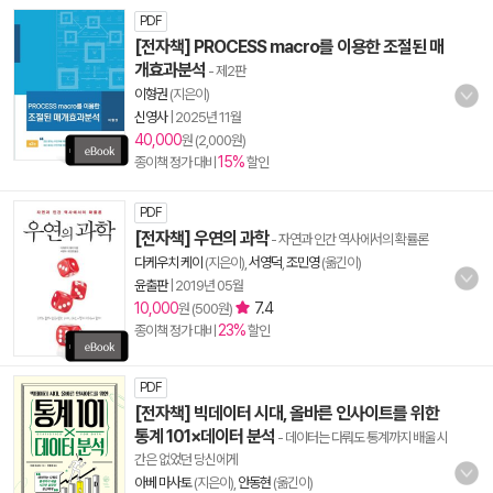
PDF
[전자책] PROCESS macro를 이용한 조절된 매
개효과분석
- 제2판
이형권
(지은이)
신영사
|
2025년 11월
40,000
원 (2,000원)
15%
종이책 정가 대비
할인
PDF
[전자책] 우연의 과학
- 자연과 인간 역사에서의 확률론
다케우치 케이
(지은이),
서영덕
,
조민영
(옮긴이)
윤출판
|
2019년 05월
10,000
7.4
원 (500원)
23%
종이책 정가 대비
할인
PDF
[전자책] 빅데이터 시대, 올바른 인사이트를 위한
통계 101×데이터 분석
- 데이터는 다뤄도 통계까지 배울 시
간은 없었던 당신에게
아베 마사토
(지은이),
안동현
(옮긴이)