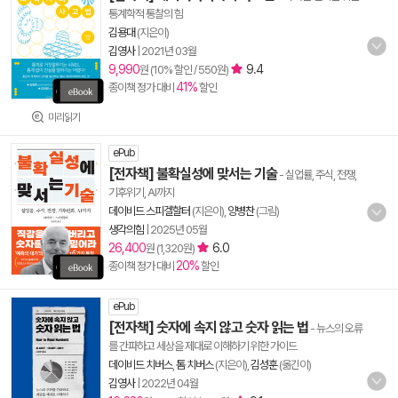
통계학적 통찰의 힘
김용대
(지은이)
김영사
|
2021년 03월
9,990
9.4
원 (10% 할인 / 550원)
41%
종이책 정가 대비
할인
미리읽기
ePub
[전자책] 불확실성에 맞서는 기술
- 실업률, 주식, 전쟁,
기후위기, AI까지
데이비드 스피겔할터
(지은이),
양병찬
(그림)
생각의힘
|
2025년 05월
26,400
6.0
원 (1,320원)
20%
종이책 정가 대비
할인
ePub
[전자책] 숫자에 속지 않고 숫자 읽는 법
- 뉴스의 오류
를 간파하고 세상을 제대로 이해하기 위한 가이드
데이비드 치버스
,
톰 치버스
(지은이),
김성훈
(옮긴이)
김영사
|
2022년 04월