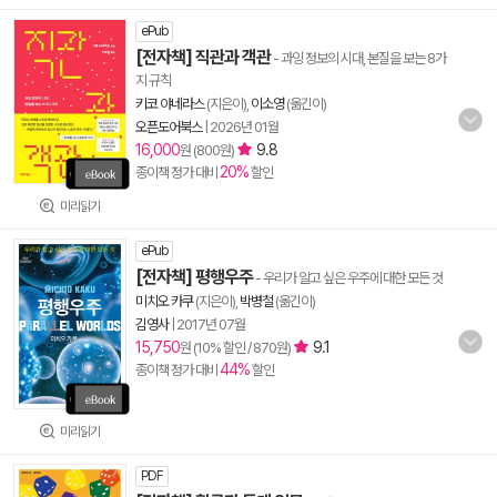
ePub
[전자책] 직관과 객관
- 과잉 정보의 시대, 본질을 보는 8가
지 규칙
키코 야네라스
(지은이),
이소영
(옮긴이)
오픈도어북스
|
2026년 01월
16,000
9.8
원 (800원)
20%
종이책 정가 대비
할인
미리읽기
ePub
[전자책] 평행우주
- 우리가 알고 싶은 우주에 대한 모든 것
미치오 카쿠
(지은이),
박병철
(옮긴이)
김영사
|
2017년 07월
15,750
9.1
원 (10% 할인 / 870원)
44%
종이책 정가 대비
할인
미리읽기
PDF