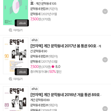
호
-
계간 문학동네 105
문학동네 편집부
(지은이)
문학동네
|
2021년 01월
7,500
원 (370원)
미리읽기
ePub
[전자책] 계간 문학동네 2017년 봄 통권 90호
-
계
간 문학동네 90
문학동네 편집부
(엮은이)
문학동네
|
2017년 03월
7,500
8.0
원 (370원)
50%
종이책 정가 대비
할인
미리읽기
ePub
[전자책] 계간 문학동네 2016년 겨울 통권 89호
-
계간 문학동네 89
문학동네 편집부
(엮은이)
문학동네
|
2016년 12월