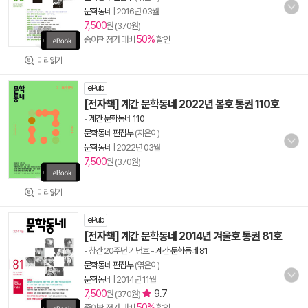
문학동네
|
2016년 03월
7,500
원 (370원)
50%
종이책 정가 대비
할인
미리읽기
ePub
[전자책] 계간 문학동네 2022년 봄호 통권 110호
-
계간 문학동네 110
문학동네 편집부
(지은이)
문학동네
|
2022년 03월
7,500
원 (370원)
미리읽기
ePub
[전자책] 계간 문학동네 2014년 겨울호 통권 81호
- 창간 20주년 기념호
-
계간 문학동네 81
문학동네 편집부
(엮은이)
문학동네
|
2014년 11월
7,500
9.7
원 (370원)
50%
종이책 정가 대비
할인