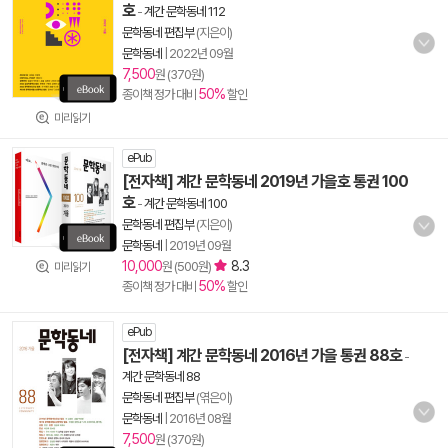
호
-
계간 문학동네 112
문학동네 편집부
(지은이)
문학동네
|
2022년 09월
7,500
원 (370원)
50%
종이책 정가 대비
할인
미리읽기
ePub
[전자책] 계간 문학동네 2019년 가을호 통권 100
호
-
계간 문학동네 100
문학동네 편집부
(지은이)
문학동네
|
2019년 09월
10,000
8.3
원 (500원)
미리읽기
50%
종이책 정가 대비
할인
ePub
[전자책] 계간 문학동네 2016년 가을 통권 88호
-
계간 문학동네 88
문학동네 편집부
(엮은이)
문학동네
|
2016년 08월
7,500
원 (370원)