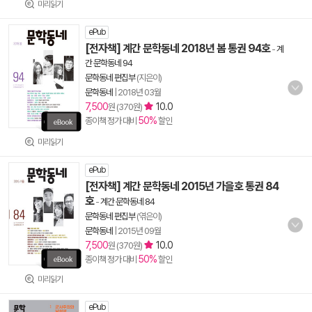
미리읽기
ePub
[전자책] 계간 문학동네 2018년 봄 통권 94호
-
계
간 문학동네 94
문학동네 편집부
(지은이)
문학동네
|
2018년 03월
7,500
10.0
원 (370원)
50%
종이책 정가 대비
할인
미리읽기
ePub
[전자책] 계간 문학동네 2015년 가을호 통권 84
호
-
계간 문학동네 84
문학동네 편집부
(엮은이)
문학동네
|
2015년 09월
7,500
10.0
원 (370원)
50%
종이책 정가 대비
할인
미리읽기
ePub