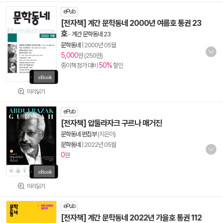
ePub
[전자책] 계간 문학동네 2000년 여름호 통권 23
호
-
계간 문학동네 23
문학동네
|
2000년 05월
5,000
원 (250원)
50%
종이책 정가 대비
할인
미리읽기
ePub
[전자책] 압둘라자크 구르나 매거진
문학동네 편집부
(지은이)
문학동네
|
2022년 05월
0
원
미리읽기
ePub
[전자책] 계간 문학동네 2022년 가을호 통권 112