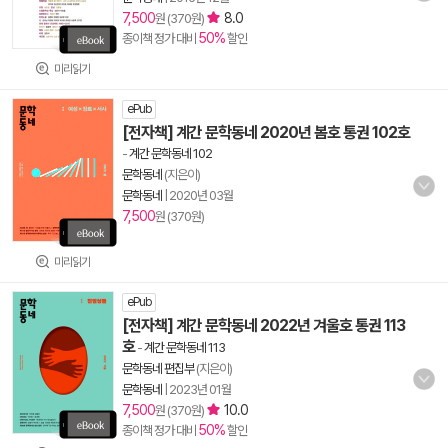
7,500
8.0
원 (370원)
50%
종이책 정가 대비
할인
미리읽기
ePub
[전자책] 계간 문학동네 2020년 봄호 통권 102호
-
계간 문학동네 102
문학동네
(지은이)
문학동네
|
2020년 03월
7,500
원 (370원)
미리읽기
ePub
[전자책] 계간 문학동네 2022년 겨울호 통권 113
호
-
계간 문학동네 113
문학동네 편집부
(지은이)
문학동네
|
2023년 01월
7,500
10.0
원 (370원)
50%
종이책 정가 대비
할인