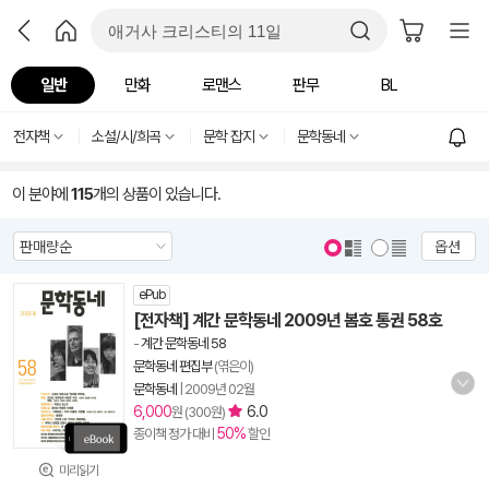
일반
만화
로맨스
판무
BL
전자책
소설/시/희곡
문학 잡지
문학동네
이 분야에
115
개의 상품이 있습니다.
옵션
ePub
[전자책] 계간 문학동네 2009년 봄호 통권 58호
-
계간 문학동네 58
문학동네 편집부
(엮은이)
문학동네
|
2009년 02월
6,000
6.0
원 (300원)
50%
종이책 정가 대비
할인
미리읽기