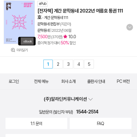
ePub
[전자책] 계간 문학동네 2022년 여름호 통권 111
호
-
계간 문학동네 111
문학동네 편집부
(지은이)
문학동네
|
2022년 06월
7,500
10.0
원 (370원)
50%
종이책 정가 대비
할인
미리읽기
1
2
3
4
5
로그인
전체 메뉴
회사 소개
출판사 안내
PC 버전
(주)알라딘커뮤니케이션
1544-2514
일반문의 (발신자 부담)
1:1 문의
FAQ