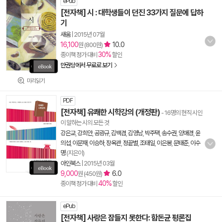
ePub
[전자책] 시 : 대학생들이 던진 33가지 질문에 답하
기
새움
|
2015년 07월
16,100
10.0
원 (800원)
30%
종이책 정가 대비
할인
만권당에서 무료로 보기
미리읽기
PDF
[전자책] 유쾌한 시학강의 (개정판)
- 16명의 현직 시인
이 말하는 시의 모든 것
강은교
,
강희안
,
공광규
,
김백겸
,
김영남
,
박주택
,
송수권
,
양애경
,
윤
의섭
,
이문재
,
이승하
,
장옥관
,
정끝별
,
조태일
,
이은봉
,
문태준
,
이수
명
(지은이)
아인북스
|
2015년 03월
9,000
6.0
원 (450원)
40%
종이책 정가 대비
할인
ePub
[전자책] 사랑은 잠들지 못한다: 함돈균 평론집