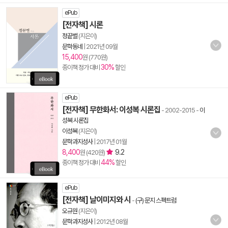
ePub
[전자책] 시론
정끝별
(지은이)
문학동네
|
2021년 09월
15,400
원 (770원)
30%
종이책 정가 대비
할인
ePub
[전자책] 무한화서: 이성복 시론집
- 2002-2015
-
이
성복 시론집
이성복
(지은이)
문학과지성사
|
2017년 01월
8,400
9.2
원 (420원)
44%
종이책 정가 대비
할인
ePub
[전자책] 날이미지와 시
-
(구) 문지 스펙트럼
오규원
(지은이)
문학과지성사
|
2012년 08월