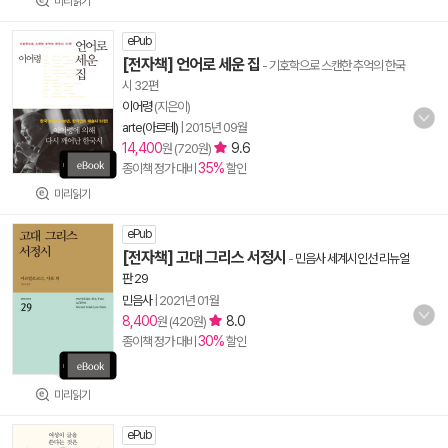
미리읽기
ePub
[전자책] 언어로 세운 집
- 기호학으로 스캔한 추억의 한국
시 32편
이어령
(지은이)
arte(아르테)
|
2015년 09월
14,400
9.6
원 (720원)
35%
종이책 정가 대비
할인
미리읽기
ePub
[전자책] 고대 그리스 서정시
-
민음사 세계시인선 리뉴얼
판 29
민음사
|
2021년 01월
8,400
8.0
원 (420원)
30%
종이책 정가 대비
할인
미리읽기
ePub