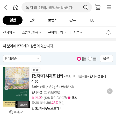
일반
만화
로맨스
판무
BL
전자책
소설/시/희곡
문학의 이해
시론
이 분야에
273
개의 상품이 있습니다.
옵션
ePub
[전자책] 시지프 신화
- 부조리에 대한 시론
-
현대지성 클래
식 66
알베르 카뮈
(지은이),
유기환
(옮긴이)
현대지성
|
2025년 06월
5,940
9.8
원 (10% 할인 / 330원)
48%
종이책 정가 대비
할인
만권당에서 무료로 보기
미리읽기