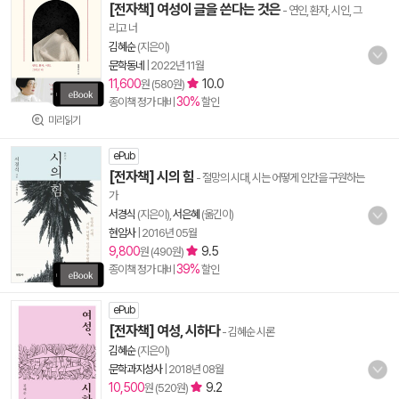
[전자책] 여성이 글을 쓴다는 것은
- 연인, 환자, 시인, 그
리고 너
김혜순
(지은이)
문학동네
|
2022년 11월
11,600
10.0
원 (580원)
30%
종이책 정가 대비
할인
미리읽기
ePub
[전자책] 시의 힘
- 절망의 시대, 시는 어떻게 인간을 구원하는
가
서경식
(지은이),
서은혜
(옮긴이)
현암사
|
2016년 05월
9,800
9.5
원 (490원)
39%
종이책 정가 대비
할인
ePub
[전자책] 여성, 시하다
- 김혜순 시론
김혜순
(지은이)
문학과지성사
|
2018년 08월
10,500
9.2
원 (520원)