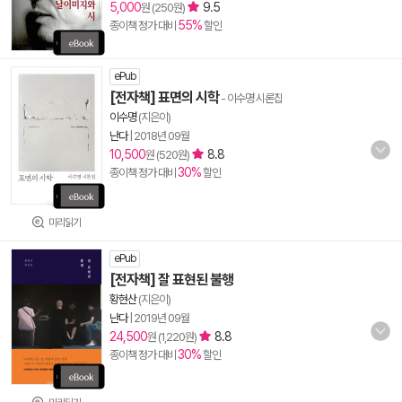
5,000
9.5
원 (250원)
55%
종이책 정가 대비
할인
ePub
[전자책] 표면의 시학
- 이수명 시론집
이수명
(지은이)
난다
|
2018년 09월
10,500
8.8
원 (520원)
30%
종이책 정가 대비
할인
미리읽기
ePub
[전자책] 잘 표현된 불행
황현산
(지은이)
난다
|
2019년 09월
24,500
8.8
원 (1,220원)
30%
종이책 정가 대비
할인