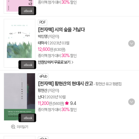
30%
종이책 정가 대비
할인
PDF
[전자책] 시의 숲을 거닐다
박민영
(지은이)
태학사
|
2023년 03월
12,600
원 (630원)
30%
종이책 정가 대비
할인
만권당에서 무료로 보기
ePub
[전자책] 황현산의 현대시 산고
- 황현산 유고 평론집
황현산
(지은이)
난다
|
2020년 10월
11,200
9.4
원 (560원)
30%
종이책 정가 대비
할인
미리읽기