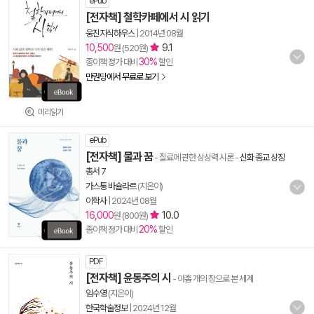
ePub
[전자책] 철학카페에서 시 읽기
웅진지식하우스
|
2014년 08월
10,500
9.1
원 (520원)
30%
종이책 정가 대비
할인
만권당에서 무료로 보기
미리읽기
ePub
[전자책] 물과 꿈
- 질료에 관한 상상력 시론
-
신화 종교 상징
총서 7
가스통 바슐라르
(지은이)
이학사
|
2024년 08월
16,000
10.0
원 (800원)
20%
종이책 정가 대비
할인
PDF
[전자책] 윤동주의 시
- 아홉 개의 창으로 본 세계
임수영
(지은이)
한국학술정보
|
2024년 12월