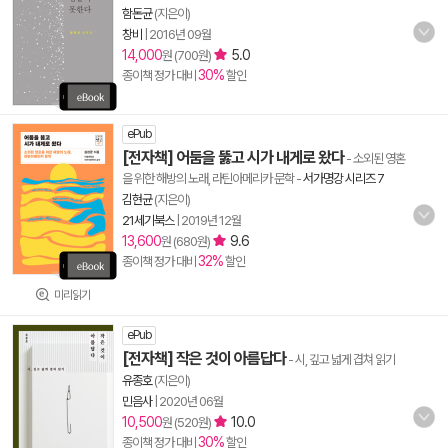
함돈균
(지은이)
창비
|
2016년 09월
14,000
5.0
원 (700원)
30%
종이책 정가 대비
할인
ePub
[전자책] 어둠을 뚫고 시가 내게로 왔다
- 소외된 영혼
을 위한 해방의 노래, 라틴아메리카 문학
-
서가명강 시리즈 7
김현균
(지은이)
21세기북스
|
2019년 12월
13,600
9.6
원 (680원)
32%
종이책 정가 대비
할인
미리읽기
ePub
[전자책] 작은 것이 아름답다
- 시, 깊고 넓게 겹쳐 읽기
유종호
(지은이)
민음사
|
2020년 06월
10,500
10.0
원 (520원)
30%
종이책 정가 대비
할인