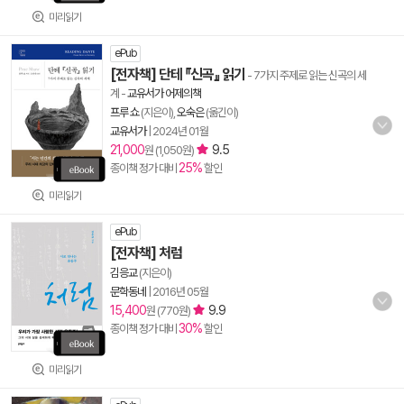
미리읽기
ePub
[전자책] 단테 『신곡』 읽기
- 7가지 주제로 읽는 신곡의 세
계
-
교유서가 어제의책
프루 쇼
(지은이),
오숙은
(옮긴이)
교유서가
|
2024년 01월
21,000
9.5
원 (1,050원)
25%
종이책 정가 대비
할인
미리읽기
ePub
[전자책] 처럼
김응교
(지은이)
문학동네
|
2016년 05월
15,400
9.9
원 (770원)
30%
종이책 정가 대비
할인
미리읽기