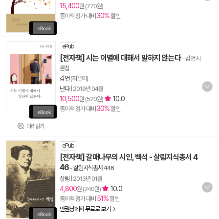
15,400
원 (770원)
30%
종이책 정가 대비
할인
ePub
[전자책] 시는 이별에 대해서 말하지 않는다
- 김언 시
론집
김언
(지은이)
난다
|
2019년 04월
10,500
10.0
원 (520원)
30%
종이책 정가 대비
할인
미리읽기
ePub
[전자책] 갈매나무의 시인, 백석 - 살림지식총서 4
46
-
살림지식총서 446
살림
|
2013년 01월
4,800
10.0
원 (240원)
51%
종이책 정가 대비
할인
만권당에서 무료로 보기