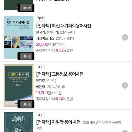
PDF
[전자책] 최신 대기과학용어사전
한국기상학회
,
기상청
(엮은이)
시그마프레스
|
2015년 04월
32,500
원 (1,620원)
35%
종이책 정가 대비
할인
PDF
[전자책] 교통정보 용어사전
양재호
(엮은이)
골든벨
|
2014년 01월
19,000
원 (950원)
24%
종이책 정가 대비
할인
PDF
[전자책] 지질학 용어 사전
- 초보자를 위한 알기 쉬운 용어
설명