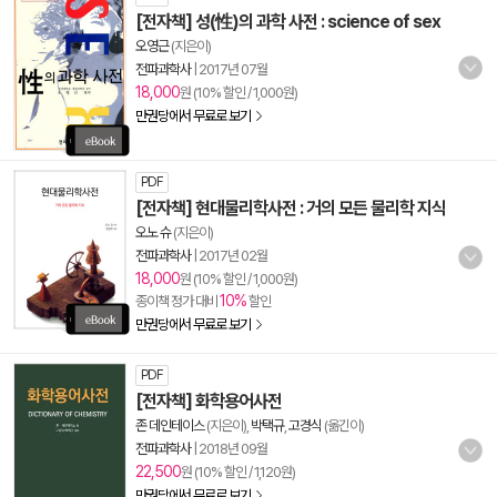
[전자책] 성(性)의 과학 사전 : science of sex
오영근
(지은이)
전파과학사
|
2017년 07월
18,000
원 (10% 할인 / 1,000원)
만권당에서 무료로 보기
PDF
[전자책] 현대물리학사전 : 거의 모든 물리학 지식
오노 슈
(지은이)
전파과학사
|
2017년 02월
18,000
원 (10% 할인 / 1,000원)
10%
종이책 정가 대비
할인
만권당에서 무료로 보기
PDF
[전자책] 화학용어사전
존 데인테이스
(지은이),
박택규
,
고경식
(옮긴이)
전파과학사
|
2018년 09월
22,500
원 (10% 할인 / 1,120원)
만권당에서 무료로 보기