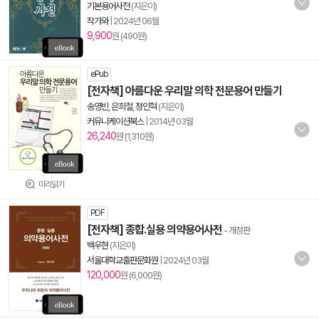
기본용어사전
(지은이)
작가와
|
2024년 06월
9,900
원 (490원)
ePub
[전자책] 아름다운 우리말 의학 전문용어 만들기
송영빈
,
은희철
,
정인혁
(지은이)
커뮤니케이션북스
|
2014년 03월
26,240
원 (1,310원)
미리읽기
PDF
[전자책] 종합.실용 의약용어사전
- 개정판
백우현
(지은이)
서울대학교출판문화원
|
2024년 03월
120,000
원 (6,000원)