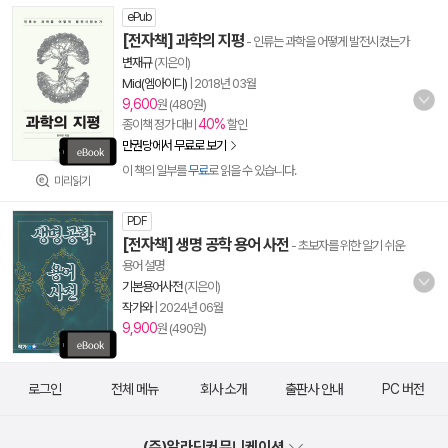
ePub
[전자책] 과학의 지평
- 인류는 과학을 어떻게 발전시켰는가
변재규
(지은이)
Mid(엠아이디)
|
2018년 03월
9,600
원 (480원)
40%
종이책 정가 대비
할인
만권당에서 무료로 보기
이 책의 일부를
무료
로 읽을 수 있습니다.
미리읽기
PDF
[전자책] 생명 공학 용어 사전
- 초보자를 위한 알기 쉬운
용어 설명
기본용어사전
(지은이)
작가와
|
2024년 06월
9,900
원 (490원)
로그인
전체 메뉴
회사 소개
출판사 안내
PC 버전
(주)알라딘커뮤니케이션