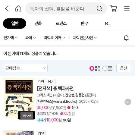
일반
만화
로맨스
판무
BL
전자책
과학
과학의 이해
과학전문사전
이 분야에
11
개의 상품이 있습니다.
옵션
대여
PDF
[전자책] 총 백과사전
크리스 맥납
(지은이),
진승현
,
김동현
(옮긴이)
휴먼앤북스(Human&Books)
|
2020년 02월
30,000
9.0
원 (1,500원)
40%
종이책 정가 대비
할인
10,000
대여가
원,
90일
PDF