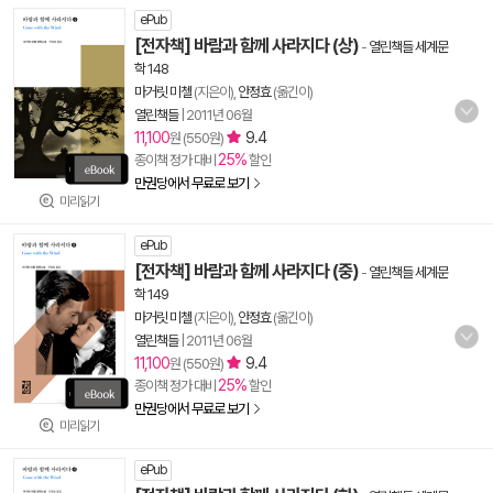
ePub
[전자책] 바람과 함께 사라지다 (상)
-
열린책들 세계문
학 148
마거릿 미첼
(지은이),
안정효
(옮긴이)
열린책들
|
2011년 06월
11,100
9.4
원 (550원)
25%
종이책 정가 대비
할인
만권당에서 무료로 보기
미리읽기
ePub
[전자책] 바람과 함께 사라지다 (중)
-
열린책들 세계문
학 149
마거릿 미첼
(지은이),
안정효
(옮긴이)
열린책들
|
2011년 06월
11,100
9.4
원 (550원)
25%
종이책 정가 대비
할인
만권당에서 무료로 보기
미리읽기
ePub