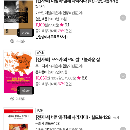
[전자책] 바람과 함께 사라지다 (하)
-
열린책들 세계문
학 150
마거릿 미첼
(지은이),
안정효
(옮긴이)
열린책들
|
2011년 06월
11,100
9.1
원 (550원)
25%
종이책 정가 대비
할인
만권당에서 무료로 보기
미리읽기
ePub
[전자책] 오스카 와오의 짧고 놀라운 삶
주노 디아스
(지은이),
권상미
(옮긴이)
문학동네
|
2012년 05월
10,080
8.8
원 (10% 할인 / 560원)
37%
종이책 정가 대비
할인
미리읽기
PDF
[전자책] 바람과 함께 사라지다Ⅰ - 월드북 128
-
동서
문화사 월드북 128
마거릿 미첼
(지은이),
장왕록
(옮긴이)