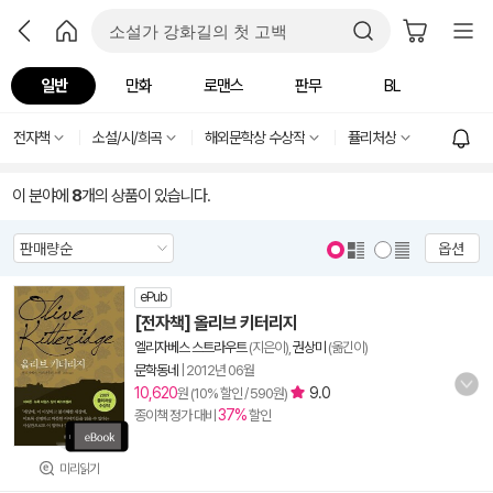
일반
만화
로맨스
판무
BL
전자책
소설/시/희곡
해외문학상 수상작
퓰리처상
이 분야에
8
개의 상품이 있습니다.
옵션
ePub
[전자책] 올리브 키터리지
엘리자베스 스트라우트
(지은이),
권상미
(옮긴이)
문학동네
|
2012년 06월
10,620
9.0
원 (10% 할인 / 590원)
37%
종이책 정가 대비
할인
미리읽기