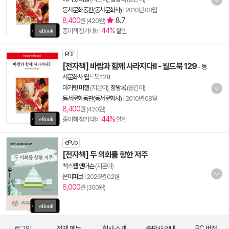
동서문화동판(동서문화사)
|
2010년 08월
8,400
8.7
원 (420원)
44%
종이책 정가 대비
할인
PDF
[전자책] 바람과 함께 사라지다Ⅱ - 월드북 129
-
동
서문화사 월드북 128
마거릿 미첼
(지은이),
장왕록
(옮긴이)
동서문화동판(동서문화사)
|
2010년 08월
8,400
원 (420원)
44%
종이책 정가 대비
할인
ePub
[전자책] 두 의회를 향한 저주
맥스웰 앤더슨
(지은이)
온이퍼브
|
2026년 02월
6,000
원 (300원)
로그인
전체 메뉴
회사 소개
출판사 안내
PC 버전