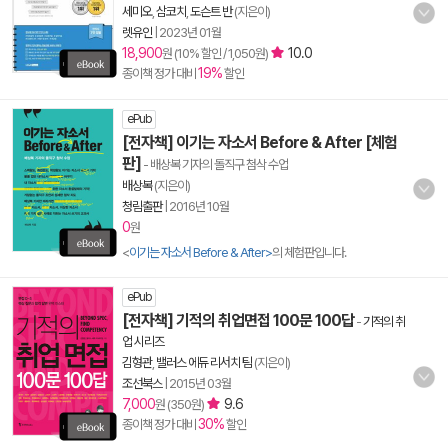
세미오
,
삼코치
,
도슨트 반
(지은이)
렛유인
|
2023년 01월
18,900
10.0
원 (10% 할인 / 1,050원)
19%
종이책 정가 대비
할인
ePub
[전자책] 이기는 자소서 Before & After [체험
판]
- 배상복 기자의 돌직구 첨삭 수업
배상복
(지은이)
청림출판
|
2016년 10월
0
원
<
이기는 자소서 Before & After>
의 체험판입니다.
ePub
[전자책] 기적의 취업면접 100문 100답
-
기적의 취
업 시리즈
김형관
,
밸러스 에듀 리서치 팀
(지은이)
조선북스
|
2015년 03월
7,000
9.6
원 (350원)
30%
종이책 정가 대비
할인