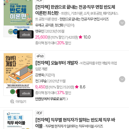
PDF
[전자책] 한권으로 끝내는 전공·직무 면접 반도체
이론편 최신판
- 트렌드, 기초이론, 소자, 8대 공정, 패키징/테스
트 공정 이론 완성
-
한권으로 끝내는 전공·직무 면접 시리즈
유제규
,
공지훈
,
정건화
(지은이)
렛유인
|
2023년 05월
25,600
10.0
원 (10% 할인 / 1,420원)
20%
종이책 정가 대비
할인
ePub
[전자책] 오늘부터 개발자
- 비전공자를 위한 개발자 취업
입문 개론
김병욱
(지은이)
천그루숲
|
2021년 11월
9,450
8.6
원 (10% 할인 / 520원)
37%
종이책 정가 대비
할인
만권당에서 무료로 보기
미리읽기
PDF
[전자책] 직무별 현직자가 말하는 반도체 직무 바
이블
-
직무별 현직자가 알려주는 직무 바이블 시리즈