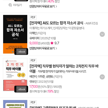
40%
종이책 정가 대비
할인
미리읽기
만권당에서 무료로 보기
PDF
[전자책] AI도 모르는 합격 자소서 공식
- AI보다 진심
이 통하는 자기소개서, 인사담당자는 '이 문장을'본다.
이해인
(지은이)
유페이퍼
|
2025년 10월
9,000
9.7
원 (450원)
만권당에서 무료로 보기
PDF
[전자책] 직무별 현직자가 말하는 2차전지 직무 바
이블
-
직무별 현직자가 알려주는 직무 바이블 시리즈
배연석
,
이차준
,
공멘토
(지은이)
렛유인
|
2023년 01월
17,100
원 (10% 할인 / 950원)
19%
종이책 정가 대비
할인
PDF