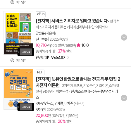
미리읽기
ePub
[전자책] 서비스 기획자로 일하고 있습니다
- 현직 서
비스 기획자가 들려주는 커리어 관리부터 취업?이직까지!
강승훈
(지은이)
천그루숲
|
2022년 09월
10,710
10.0
원 (10% 할인 / 590원)
37%
종이책 정가 대비
할인
만권당에서 무료로 보기
미리읽기
PDF
[전자책] 렛유인 한권으로 끝내는 전공·직무 면접 2
차전지 이론편
- 2차전지 트렌드, 기업분석, 기초이론, 소재/셀
설계, 공정/평가 이론 완성
-
한권으로 끝내는 전공·직무 면접 시리
즈
렛유인연구소
,
안재형
,
이차준
(지은이)
렛유인
|
2024년 05월
20,800
원 (10% 할인 / 1,150원)
20%
종이책 정가 대비
할인