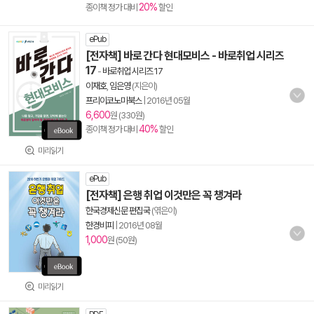
20%
종이책 정가 대비
할인
ePub
[전자책] 바로 간다 현대모비스 - 바로취업 시리즈
17
-
바로취업 시리즈 17
이재호
,
임은영
(지은이)
프리이코노미북스
|
2016년 05월
6,600
원 (330원)
40%
종이책 정가 대비
할인
미리읽기
ePub
[전자책] 은행 취업 이것만은 꼭 챙겨라
한국경제신문 편집국
(엮은이)
한경비피
|
2016년 08월
1,000
원 (50원)
미리읽기