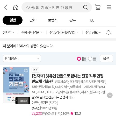
일반
만화
로맨스
판무
BL
전자책
수험서/자격증
취업/상식/적성/검정
취업 정보
이 분야에
166
개의 상품이 있습니다.
옵션
PDF
[전자책] 렛유인 한권으로 끝내는 전공·직무 면접
반도체 기출편
- 반도체 소자, 8대 공정, 테스트 및 패키징 공정,
장비 면접 기출(삼성, SK하이닉스, 어플라이드 머티어리얼즈(AM
AT), ASML, TEL(도쿄일렉트론), 램리서치, 세메스, 원익IPS)
-
한
권으로 끝내는 전공·직무 면접 시리즈
여인석
,
공지훈
(지은이)
렛유인
|
2023년 10월
23,200
10.0
원 (10% 할인 / 1,280원)