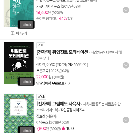
이현택
,
김주민
,
김태호
,
오경묵
,
김영민
(지은이)
커뮤니케이션북스
|
2017년 08월
18,400
원 (920원)
44%
종이책 정가 대비
할인
미리읽기
PDF
[전자책] 취업진로 모티베이션
- 취업성공 인터뷰에서 해
답을 찾다
김미경
,
이영희
(지은이),
이신우
(엮은이)
두온교육
|
2025년 04월
22,000
원 (1,100원)
만권당에서 무료로 보기
ePub
[전자책] 그럼에도 사육사
- 사육사를 꿈꾸는 이들을 위한
스토리 가이드북
-
직업공감 시리즈 4
김호진
(지은이)
이담북스
|
2018년 02월
7,800
10.0
원 (390원)