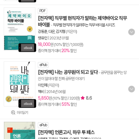
PDF
[전자책] 직무별 현직자가 말하는 제약바이오 직무
바이블
-
직무별 현직자가 알려주는 직무 바이블 시리즈
강동훈
,
다온
,
김지형
(지은이)
렛유인
|
2023년 01월
18,000
원 (10% 할인 / 1,000원)
20%
종이책 정가 대비
할인
ePub
[전자책] 나는 공무원이 되고 싶다
- 공무원을 꿈꾸는 당
신이 알아야 할 진짜 공무원 이야기
이인재
(지은이)
책비
|
2014년 06월
5,850
8.6
원 (10% 할인 / 320원)
55%
종이책 정가 대비
할인
미리읽기
ePub
[전자책] 언론고시, 하우 투 패스