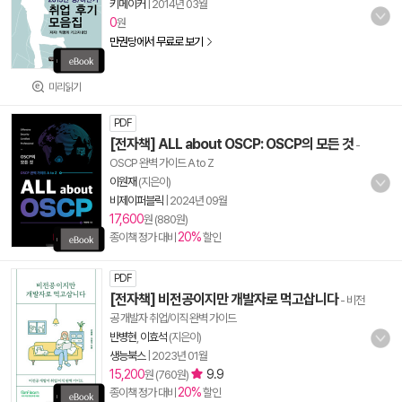
키메이커
|
2014년 03월
0
원
만권당에서 무료로 보기
미리읽기
PDF
[전자책] ALL about OSCP: OSCP의 모든 것
-
OSCP 완벽 가이드 A to Z
이원재
(지은이)
비제이퍼블릭
|
2024년 09월
17,600
원 (880원)
20%
종이책 정가 대비
할인
PDF
[전자책] 비전공이지만 개발자로 먹고삽니다
- 비전
공 개발자 취업/이직 완벽 가이드
반병현
,
이효석
(지은이)
생능북스
|
2023년 01월
15,200
9.9
원 (760원)
20%
종이책 정가 대비
할인