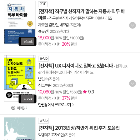
PDF
[전자책] 직무별 현직자가 말하는 자동차 직무 바
이블
-
직무별 현직자가 알려주는 직무 바이블 시리즈
차호철
,
김민철
,
네모김
(지은이)
렛유인
|
2023년 01월
18,000
원 (10% 할인 / 1,000원)
20%
종이책 정가 대비
할인
ePub
[전자책] UX 디자이너로 일하고 있습니다
- 현직 UX
er가 들려주는 UX 디자인 커리어 가이드
변민수
(지은이)
천그루숲
|
2022년 06월
10,080
9.3
원 (10% 할인 / 560원)
37%
종이책 정가 대비
할인
만권당에서 무료로 보기
미리읽기
ePub
[전자책] 2013년 상/하반기 취업 후기 모음집
익명의 기고자 8인
(지은이)