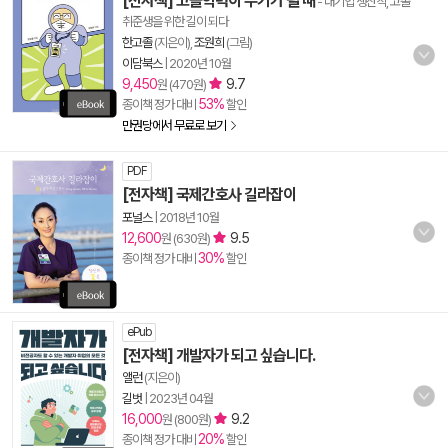
[전자책] 고졸학력이 무기가 될 때
- 대기업 생산직, 고촐
취준생을 위한 길이 되다
한고졸
(지은이),
조원희
(그림)
이담북스
|
2020년 10월
9,450
9.7
원 (470원)
53%
종이책 정가 대비
할인
만권당에서 무료로 보기
PDF
[전자책] 국제간호사 길라잡이
포널스
|
2018년 10월
12,600
9.5
원 (630원)
30%
종이책 정가 대비
할인
ePub
[전자책] 개발자가 되고 싶습니다.
앨런
(지은이)
길벗
|
2023년 04월
16,000
9.2
원 (800원)
20%
종이책 정가 대비
할인