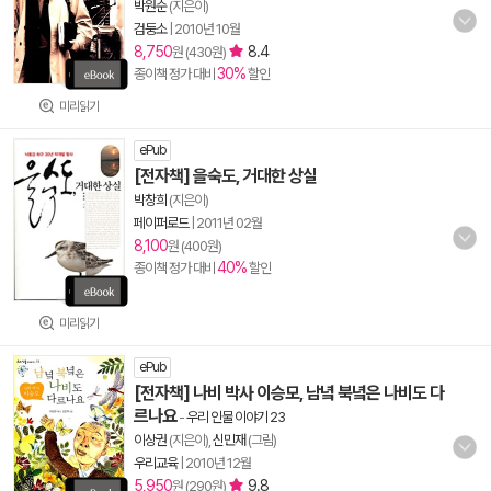
박원순
(지은이)
검둥소
|
2010년 10월
8,750
8.4
원 (430원)
30%
종이책 정가 대비
할인
미리읽기
ePub
[전자책] 을숙도, 거대한 상실
박창희
(지은이)
페이퍼로드
|
2011년 02월
8,100
원 (400원)
40%
종이책 정가 대비
할인
미리읽기
ePub
[전자책] 나비 박사 이승모, 남녘 북녘은 나비도 다
르나요
-
우리 인물 이야기 23
이상권
(지은이),
신민재
(그림)
우리교육
|
2010년 12월
5,950
9.8
원 (290원)