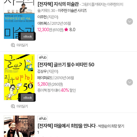
[전자책] 지식의 미술관
- 그림이 즐거워지는 이주헌의 미
술 키워드 30
-
이주헌 미술관 시리즈
이주헌
(지은이)
아트북스
|
2012년 05월
12,300
8.0
원 (610원)
미리읽기
ePub
[전자책] 글쓰기 필수 비타민 50
김상우
(지은이)
페이퍼로드
|
2010년 06월
5,280
원 (260원)
40%
종이책 정가 대비
할인
미리읽기
ePub
[전자책] 마을에서 희망을 만나다
-
박원순의 희망 찾기
1