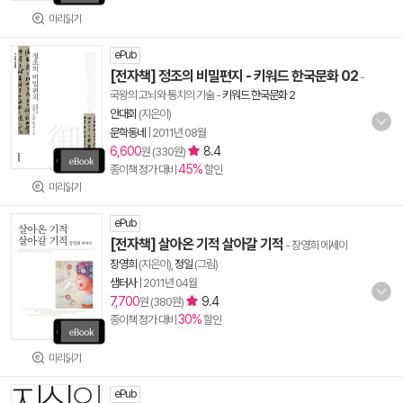
미리읽기
ePub
[전자책] 정조의 비밀편지 - 키워드 한국문화 02
-
국왕의 고뇌와 통치의 기술
-
키워드 한국문화 2
안대회
(지은이)
문학동네
|
2011년 08월
6,600
8.4
원 (330원)
45%
종이책 정가 대비
할인
미리읽기
ePub
[전자책] 살아온 기적 살아갈 기적
- 장영희 에세이
장영희
(지은이),
정일
(그림)
샘터사
|
2011년 04월
7,700
9.4
원 (380원)
30%
종이책 정가 대비
할인
미리읽기
ePub