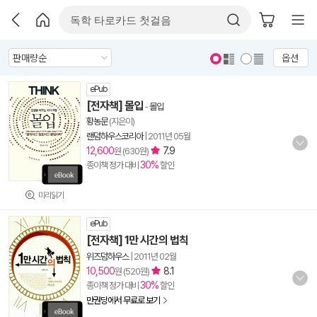
옵션
ePub
[전자책] 몰입
-
몰입
황농문
(지은이)
랜덤하우스코리아
|
2011년 05월
12,600
7.9
원 (630원)
30%
종이책 정가 대비
할인
미리읽기
ePub
[전자책] 1만 시간의 법칙
위즈덤하우스
|
2011년 02월
10,500
8.1
원 (520원)
30%
종이책 정가 대비
할인
만권당에서 무료로 보기