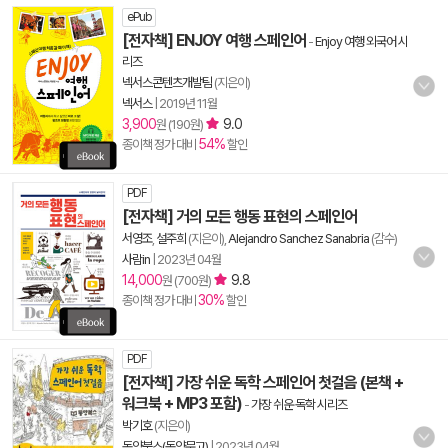
ePub
[전자책] ENJOY 여행 스페인어
-
Enjoy 여행 외국어 시
리즈
넥서스콘텐츠개발팀
(지은이)
넥서스
|
2019년 11월
3,900
9.0
원 (190원)
54%
종이책 정가 대비
할인
PDF
[전자책] 거의 모든 행동 표현의 스페인어
서영조
,
설주희
(지은이),
Alejandro Sanchez Sanabria
(감수)
사람in
|
2023년 04월
14,000
9.8
원 (700원)
30%
종이책 정가 대비
할인
PDF
[전자책] 가장 쉬운 독학 스페인어 첫걸음 (본책 +
워크북 + MP3 포함)
-
가장 쉬운 독학 시리즈
박기호
(지은이)
동양북스(동양문고)
|
2023년 04월