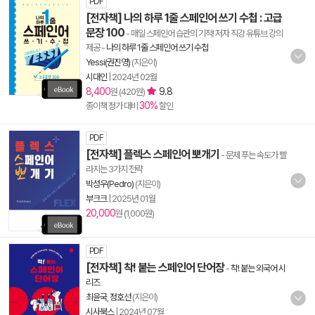
PDF
[전자책] 나의 하루 1줄 스페인어 쓰기 수첩 : 고급
문장 100
- 매일 스페인어 습관의 기적! 저자 직강 유튜브 강의
제공
-
나의 하루 1줄 스페인어 쓰기 수첩
Yessi(권진영)
(지은이)
시대인
|
2024년 02월
8,400
9.8
원 (420원)
30%
종이책 정가 대비
할인
PDF
[전자책] 플렉스 스페인어 뽀개기
- 문제 푸는 속도가 빨
라지는 3가지 전략
박성우(Pedro)
(지은이)
부크크
|
2025년 01월
20,000
원 (1,000원)
PDF
[전자책] 착! 붙는 스페인어 단어장
-
착! 붙는 외국어 시
리즈
최윤국
,
정호선
(지은이)
시사북스
|
2024년 07월