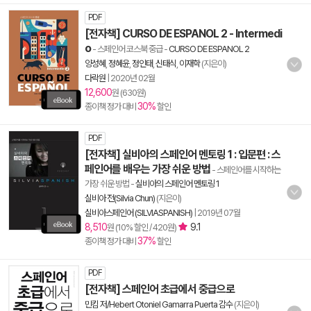
PDF
[전자책] CURSO DE ESPANOL 2 - Intermedi
o
- 스페인어 코스북 중급
-
CURSO DE ESPANOL 2
양성혜
,
정혜윤
,
정인태
,
신태식
,
이재학
(지은이)
다락원
|
2020년 02월
12,600
원 (630원)
30%
종이책 정가 대비
할인
PDF
[전자책] 실비아의 스페인어 멘토링 1 : 입문편 : 스
페인어를 배우는 가장 쉬운 방법
- 스페인어를 시작하는
가장 쉬운 방법
-
실비아의 스페인어 멘토링 1
실비아 전(Silvia Chun)
(지은이)
실비아스페인어 (SILVIASPANISH)
|
2019년 07월
8,510
9.1
원 (10% 할인 / 420원)
37%
종이책 정가 대비
할인
PDF
[전자책] 스페인어 초급에서 중급으로
민킴 저/Hebert Otoniel Gamarra Puerta 감수
(지은이)