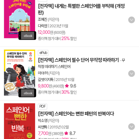
[전자책] 내게는 특별한 스페인어를 부탁해 (개정
판)
조혜진
(지은이)
다락원
|
2023년 11월
12,000
원 (600원)
25%
종이책 정가 대비
할인
ePub
[전자책] 스페인어 필수 단어 무작정 따라하기
-
무
작정 따라하기 스페인어
마야 허
(지은이)
길벗이지톡
|
2015년 10월
9,800
9.6
원 (490원)
30%
종이책 정가 대비
할인
PDF
[전자책] 스페인어는 뻔한 패턴의 반복이다
박소영
(지은이)
씨앤톡
|
2015년 02월
7,700
8.7
원 (380원)