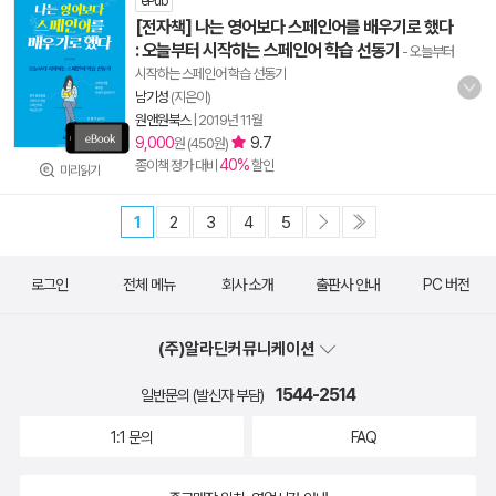
ePub
[전자책] 나는 영어보다 스페인어를 배우기로 했다
: 오늘부터 시작하는 스페인어 학습 선동기
- 오늘부터
시작하는 스페인어 학습 선동기
남기성
(지은이)
원앤원북스
|
2019년 11월
9,000
9.7
원 (450원)
40%
종이책 정가 대비
할인
미리읽기
1
2
3
4
5
로그인
전체 메뉴
회사 소개
출판사 안내
PC 버전
(주)알라딘커뮤니케이션
1544-2514
일반문의 (발신자 부담)
1:1 문의
FAQ