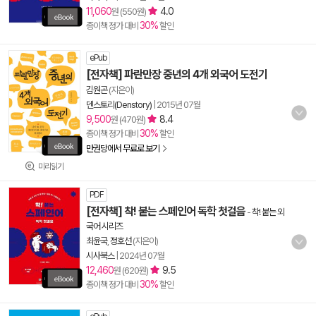
11,060
4.0
원 (550원)
30%
종이책 정가 대비
할인
ePub
[전자책] 파란만장 중년의 4개 외국어 도전기
김원곤
(지은이)
덴스토리(Denstory)
|
2015년 07월
9,500
8.4
원 (470원)
30%
종이책 정가 대비
할인
만권당에서 무료로 보기
미리읽기
PDF
[전자책] 착! 붙는 스페인어 독학 첫걸음
-
착! 붙는 외
국어 시리즈
최윤국
,
정호선
(지은이)
시사북스
|
2024년 07월
12,460
9.5
원 (620원)
30%
종이책 정가 대비
할인