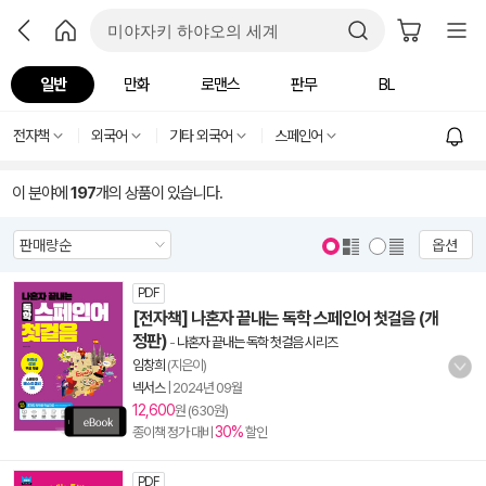
일반
만화
로맨스
판무
BL
전자책
외국어
기타 외국어
스페인어
이 분야에
197
개의 상품이 있습니다.
옵션
PDF
[전자책] 나혼자 끝내는 독학 스페인어 첫걸음 (개
정판)
-
나혼자 끝내는 독학 첫걸음 시리즈
임창희
(지은이)
넥서스
|
2024년 09월
12,600
원 (630원)
30%
종이책 정가 대비
할인
PDF