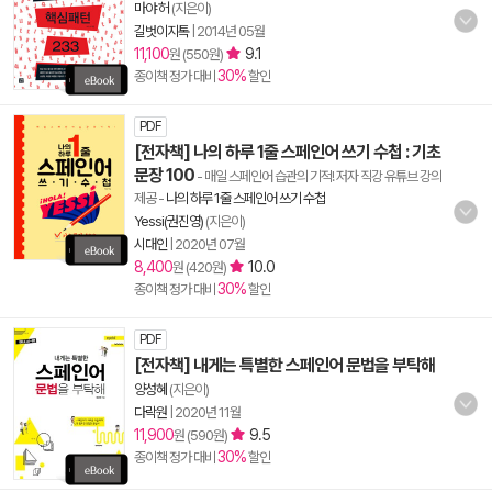
마야 허
(지은이)
길벗이지톡
|
2014년 05월
11,100
9.1
원 (550원)
30%
종이책 정가 대비
할인
PDF
[전자책] 나의 하루 1줄 스페인어 쓰기 수첩 : 기초
문장 100
- 매일 스페인어 습관의 기적! 저자 직강 유튜브 강의
제공
-
나의 하루 1줄 스페인어 쓰기 수첩
Yessi(권진영)
(지은이)
시대인
|
2020년 07월
8,400
10.0
원 (420원)
30%
종이책 정가 대비
할인
PDF
[전자책] 내게는 특별한 스페인어 문법을 부탁해
양성혜
(지은이)
다락원
|
2020년 11월
11,900
9.5
원 (590원)
30%
종이책 정가 대비
할인