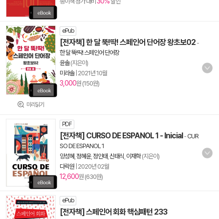
30%
종이책 정가 대비
할인
ePub
[전자책] 한 달 뚝!딱! 스페인어 단어장 왕초보02
-
한 달 뚝!딱! 스페인어 단어장
윤솔
(지은이)
미라솔
|
2021년 10월
3,000
원 (150원)
미리읽기
PDF
[전자책] CURSO DE ESPANOL 1 - Inicial
-
CUR
SO DE ESPANOL 1
양성혜
,
정혜윤
,
정인태
,
신태식
,
이재학
(지은이)
다락원
|
2020년 02월
12,600
원 (630원)
ePub
[전자책] 스페인어 회화 핵심패턴 233