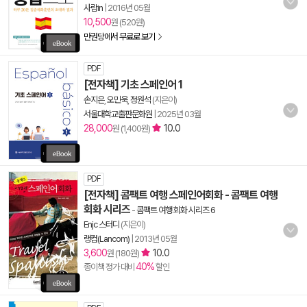
사람in
|
2016년 05월
10,500
원 (520원)
만권당에서 무료로 보기
PDF
[전자책] 기초 스페인어 1
손지은
,
오민욱
,
정원석
(지은이)
서울대학교출판문화원
|
2025년 03월
28,000
10.0
원 (1,400원)
PDF
[전자책] 콤팩트 여행 스페인어회화 - 콤팩트 여행
회화 시리즈
-
콤팩트 여행 회화 시리즈 6
Enjc 스터디
(지은이)
랭컴(Lancom)
|
2013년 05월
3,600
10.0
원 (180원)
40%
종이책 정가 대비
할인