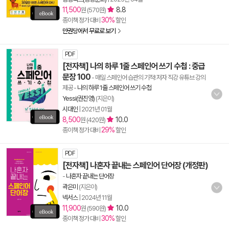
11,500
8.8
원 (570원)
30%
종이책 정가 대비
할인
만권당에서 무료로 보기
PDF
[전자책] 나의 하루 1줄 스페인어 쓰기 수첩 : 중급
문장 100
- 매일 스페인어 습관의 기적! 저자 직강 유튜브 강의
제공
-
나의 하루 1줄 스페인어 쓰기 수첩
Yessi(권진영)
(지은이)
시대인
|
2021년 01월
8,500
10.0
원 (420원)
29%
종이책 정가 대비
할인
PDF
[전자책] 나혼자 끝내는 스페인어 단어장 (개정판)
-
나혼자 끝내는 단어장
곽은미
(지은이)
넥서스
|
2024년 11월
11,900
10.0
원 (590원)
30%
종이책 정가 대비
할인