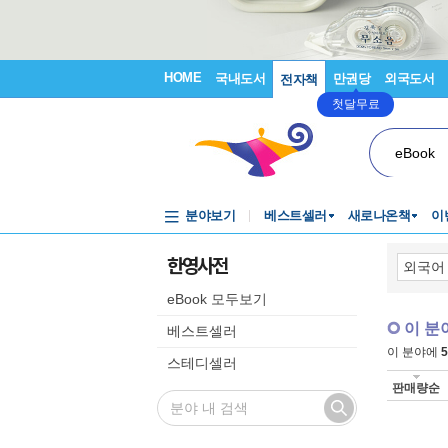
HOME
국내도서
만권당
외국도서
전자책
첫달무료
eBook
분야보기
베스트셀러
새로나온책
이
한영사전
eBook 모두보기
이 분
베스트셀러
이 분야에
5
스테디셀러
판매량순