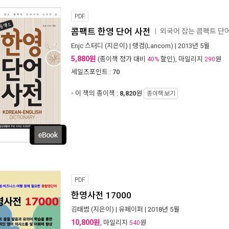
PDF
콤팩트 한영 단어 사전
외국어 잡는 콤펙트 단어
ㅣ
Enjc 스터디
(지은이) |
랭컴(Lancom)
| 2013년 5월
5,880원
(종이책 정가 대비
할인), 마일리지
원
40%
290
세일즈포인트 :
70
이 책의 종이책 :
8,820
원
종이책 보기
PDF
한영사전 17000
김태범
(지은이) |
유페이퍼
| 2018년 5월
10,800원
, 마일리지
원
540