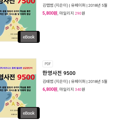
김탭범
(지은이) |
유페이퍼
| 2018년 5월
5,800원
, 마일리지
원
290
PDF
한영사전 9500
김태범
(지은이) |
유페이퍼
| 2018년 5월
6,800원
, 마일리지
원
340