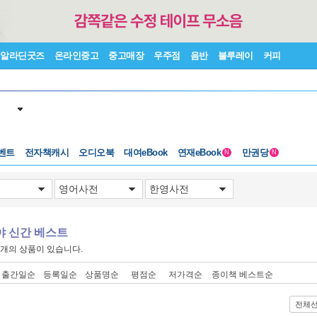
알라딘굿즈
온라인중고
중고매장
우주점
음반
블루레이
커피
벤트
전자책캐시
오디오북
대여eBook
연재eBook
만권당
N
N
야 신간 베스트
개의 상품이 있습니다.
출간일순
등록일순
상품명순
평점순
저가격순
종이책 베스트순
전체