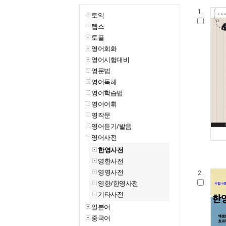
1.
토익
텝스
토플
영어회화
영어시험대비
영문법
영어독해
영어학습법
영어어휘
영작문
영어듣기/발음
영어사전
한영사전
영한사전
영영사전
2.
영한/한영사전
기타사전
일본어
중국어