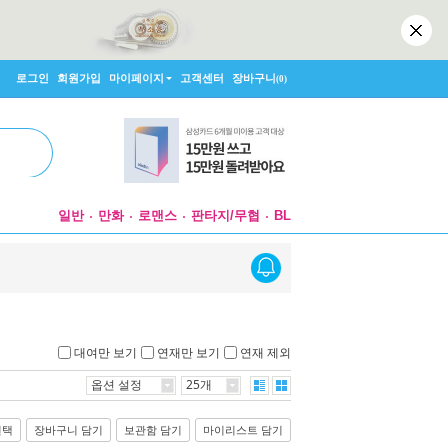
로그인
회원가입
마이페이지
고객센터
장바구니
(0)
일반
만화
로맨스
판타지/무협
BL
대여만 보기
연재만 보기
연재 제외
옵션 설정
25개
선택
장바구니 담기
보관함 담기
마이리스트 담기