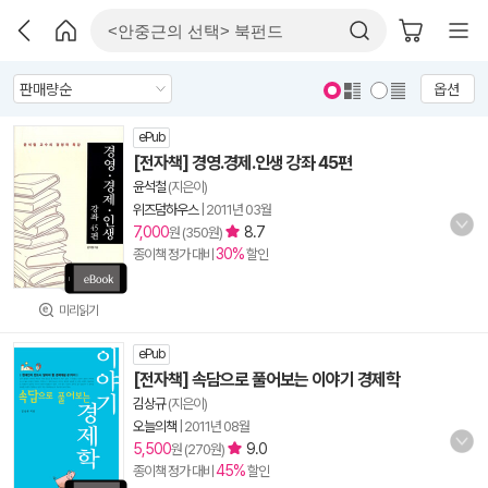
옵션
ePub
[전자책] 경영.경제.인생 강좌 45편
윤석철
(지은이)
위즈덤하우스
|
2011년 03월
7,000
8.7
원 (350원)
30%
종이책 정가 대비
할인
미리읽기
ePub
[전자책] 속담으로 풀어보는 이야기 경제학
김상규
(지은이)
오늘의책
|
2011년 08월
5,500
9.0
원 (270원)
45%
종이책 정가 대비
할인