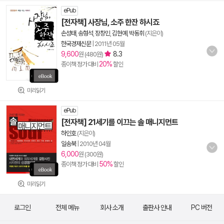
ePub
[전자책] 사장님, 소주 한잔 하시죠
손성태
,
송형석
,
장창민
,
김현예
,
박동휘
(지은이)
한국경제신문
|
2011년 05월
9,600
8.3
원 (480원)
20%
종이책 정가 대비
할인
미리읽기
ePub
[전자책] 21세기를 이끄는 솔 매니지먼트
하인호
(지은이)
일송북
|
2010년 04월
6,000
원 (300원)
50%
종이책 정가 대비
할인
미리읽기
로그인
전체 메뉴
회사 소개
출판사 안내
PC 버전