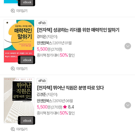
미리읽기
ePub
[전자책] 성공하는 리더를 위한 매력적인 말하기
강미은
(지은이)
원앤원북스
|
2011년 01월
5,500
원 (270원)
50%
종이책 정가 대비
할인
미리읽기
ePub
[전자책] 뛰어난 직원은 분명 따로 있다
김경준
(지은이)
원앤원북스
|
2010년 06월
5,500
8.4
원 (270원)
50%
종이책 정가 대비
할인
미리읽기