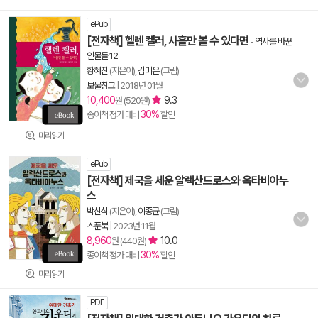
ePub
[전자책] 헬렌 켈러, 사흘만 볼 수 있다면
-
역사를 바꾼
인물들 12
황혜진
(지은이),
김미은
(그림)
보물창고
|
2018년 01월
10,400
9.3
원 (520원)
30%
종이책 정가 대비
할인
미리읽기
ePub
[전자책] 제국을 세운 알렉산드로스와 옥타비아누
스
박신식
(지은이),
이종균
(그림)
스푼북
|
2023년 11월
8,960
10.0
원 (440원)
30%
종이책 정가 대비
할인
미리읽기
PDF