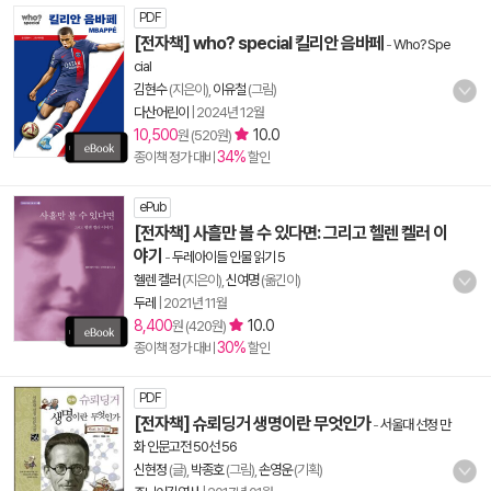
PDF
[전자책] who? special 킬리안 음바페
-
Who? Spe
cial
김현수
(지은이),
이유철
(그림)
다산어린이
|
2024년 12월
10,500
10.0
원 (520원)
34%
종이책 정가 대비
할인
ePub
[전자책] 사흘만 볼 수 있다면: 그리고 헬렌 켈러 이
야기
-
두레아이들 인물 읽기 5
헬렌 켈러
(지은이),
신여명
(옮긴이)
두레
|
2021년 11월
8,400
10.0
원 (420원)
30%
종이책 정가 대비
할인
PDF
[전자책] 슈뢰딩거 생명이란 무엇인가
-
서울대 선정 만
화 인문고전 50선 56
신현정
(글),
박종호
(그림),
손영운
(기획)