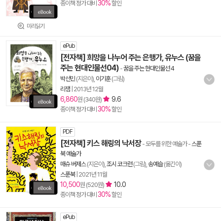
30%
종이책 정가 대비
할인
미리읽기
ePub
[전자책] 희망을 나누어 주는 은행가, 유누스 (꿈을
주는 현대인물선04)
-
꿈을 주는 현대인물선 4
박선민
(지은이),
이기훈
(그림)
리잼
|
2013년 12월
6,860
9.6
원 (340원)
30%
종이책 정가 대비
할인
PDF
[전자책] 키스 해링의 낙서장
- 모두를 위한 예술가
-
스푼
북 예술가
매슈 버제스
(지은이),
조시 코크런
(그림),
송예슬
(옮긴이)
스푼북
|
2021년 11월
10,500
10.0
원 (520원)
30%
종이책 정가 대비
할인
ePub