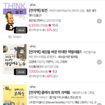
ePub
[전자책] 링컨
- 자유의 땅에 휘날리는 정의의 깃발
-
웅진 생각
쟁이 인물 21
웅진씽크하우스
|
2021년 01월
6,200
10.0
원 (310원)
30%
종이책 정가 대비
할인
미리읽기
ePub
[전자책] 세상을 바꾼 위대한 책벌레들1
- 위인들의 숨
겨진 독서 비법을 공개한다
-
세상을 바꾼 벌레들
김문태
(지은이),
이량덕
(그림),
고정욱
뜨인돌어린이
|
2013년 12월
7,000
9.3
원 (350원)
46%
종이책 정가 대비
할인
ePub
[전자책] 클래식 음악의 괴짜들
- 베토벤이 스튜 그릇을
던져 버린 이유는?
-
즐거운 지식 (비룡소 청소년) 15
스티븐 이설리스 (Steven Isserlis)
(지은이),
애덤 스토어
(그림),
고