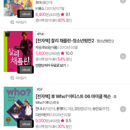
정아
(옮긴이)
비룡소
|
2013년 07월
8,400
9.1
원 (420원)
40%
종이책 정가 대비
할인
미리읽기
ePub
[전자책] 찰리 채플린-청소년평전2
-
청소년평전 2
자음과모음(이룸)
|
2012년 03월
5,800
10.0
원 (290원)
54%
종이책 정가 대비
할인
만권당에서 무료로 보기
미리읽기
PDF
[전자책] 후 Who? 아티스트 06 마이클 잭슨
-
후
Who? 아티스트 6
한나나
(지은이),
툰쟁이
(그림),
김민선
(감수),
송인섭
(추천)
다산어린이
|
2020년 02월
9,000
9.5
원 (450원)
30%
종이책 정가 대비
할인