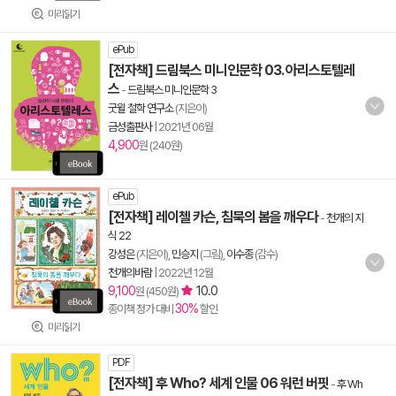
미리읽기
ePub
[전자책] 드림북스 미니인문학 03. 아리스토텔레
스
-
드림북스 미니인문학 3
굿윌 철학 연구소
(지은이)
금성출판사
|
2021년 06월
4,900
원 (240원)
ePub
[전자책] 레이첼 카슨, 침묵의 봄을 깨우다
-
천개의 지
식 22
강성은
(지은이),
민승지
(그림),
이수종
(감수)
천개의바람
|
2022년 12월
9,100
10.0
원 (450원)
30%
종이책 정가 대비
할인
미리읽기
PDF
[전자책] 후 Who? 세계 인물 06 워런 버핏
-
후 Wh