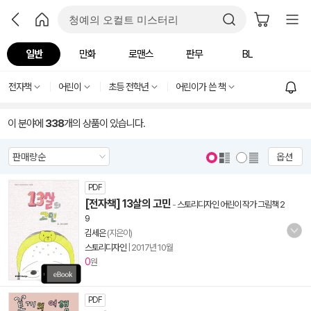
일반
만화
로맨스
판무
BL
전자책
어린이
초등 전학년
어린이가 쓴 책
이 분야에
338
개의 상품이 있습니다.
옵션
PDF
[전자책] 13살의 고민
-
스토리디자인 어린이 작가 그림책 2
9
김세은
(지은이)
스토리디자인
|
2017년 10월
0
원
PDF