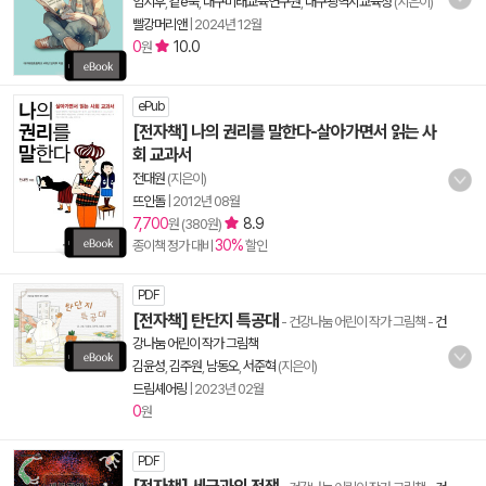
임지후
,
같e북
,
대구미래교육연구원
,
대구광역시교육청
(지은이)
빨강머리앤
|
2024년 12월
0
10.0
원
ePub
[전자책] 나의 권리를 말한다-살아가면서 읽는 사
회 교과서
전대원
(지은이)
뜨인돌
|
2012년 08월
7,700
8.9
원 (380원)
30%
종이책 정가 대비
할인
PDF
[전자책] 탄단지 특공대
- 건강나눔 어린이 작가 그림책
-
건
강나눔 어린이 작가 그림책
김윤성
,
김주원
,
남동오
,
서준혁
(지은이)
드림셰어링
|
2023년 02월
0
원
PDF