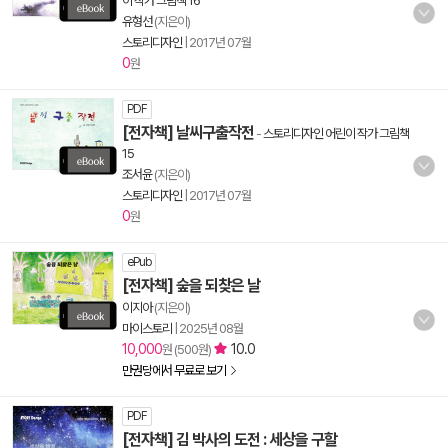
이 작가 그림책 16
유형선
(지은이)
스토리디자인
|
2017년 07월
0
원
PDF
[전자책] 날씨구출작전
-
스토리디자인 어린이 작가 그림책
15
조서윤
(지은이)
스토리디자인
|
2017년 07월
0
원
ePub
[전자책] 숲을 되찾은 날
이지아
(지은이)
마이스토리
|
2025년 08월
10,000
10.0
원 (500원)
만권당에서 무료로 보기
PDF
[전자책] 김 박사의 도전 : 세상을 구할