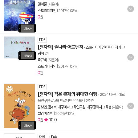
권서준
(지은이)
스토리디자인
|
2017년 08월
0
원
PDF
[전자책] 술나라 어드벤처
-
스토리디자인 어린이 작가 그
림책 24
곽규비
(지은이)
스토리디자인
|
2017년 07월
0
원
PDF
[전자책] 작은 존재의 위대한 여행
- 2024 대구미래교
육연구원 같e북 프로젝트 우수도서 선정작
김보민
,
같e북
,
대구미래교육연구원
,
대구광역시교육청
(지은이)
빨강머리앤
|
2024년 12월
0
10.0
원
대여
ePub