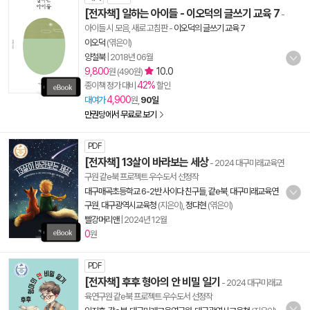
[전자책] 일하는 아이들 - 이오덕의 글쓰기 교육 7
-
아이들 시 모음, 새로 고침판
-
이오덕의 글쓰기 교육 7
이오덕
(엮은이)
양철북
|
2018년 06월
9,800
10.0
원 (490원)
42%
종이책 정가 대비
할인
4,900
대여가
원,
90일
만권당에서 무료로 보기
PDF
[전자책] 13살이 바라보는 세상
- 2024 대구미래교육연
구원 같e북 프로젝트 우수도서 선정작
대구매곡초등학교 6-2반 사이다 친구들
,
같e북
,
대구미래교육연
구원
,
대구광역시교육청
(지은이),
정다현
(엮은이)
빨강머리앤
|
2024년 12월
0
원
PDF
[전자책] 후후 형아의 안 비밀 일기
- 2024 대구미래교
육연구원 같e북 프로젝트 우수도서 선정작