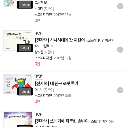
그림책 18
박예현
(지은이)
스토리디자인
|
2017년 07월
0
원
PDF
[전자책] 선사시대에 간 지원이
-
스토리디자인 어린이
작가 그림책 11
장지원
(지은이)
스토리디자인
|
2017년 07월
0
원
PDF
[전자책] 내 친구 로봇 루키
이수빈
(지은이)
스토리디자인
|
2017년 10월
0
원
PDF
[전자책] 쓰레기에 파묻힌 솔빈이
-
스토리디자인 어린