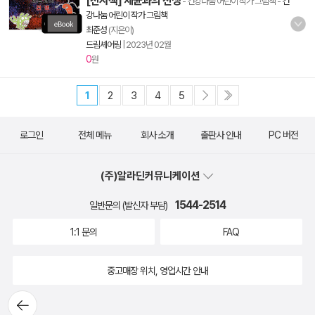
[전자책] 세균과의 전쟁
- 건강나눔 어린이 작가 그림책
-
건
강나눔 어린이 작가 그림책
최준성
(지은이)
드림셰어링
|
2023년 02월
0
원
1
2
3
4
5
로그인
전체 메뉴
회사 소개
출판사 안내
PC 버전
(주)알라딘커뮤니케이션
1544-2514
일반문의 (발신자 부담)
1:1 문의
FAQ
중고매장 위치, 영업시간 안내
뒤로가
기