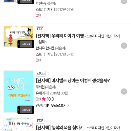
박선우
(지은이)
스토리디자인
|
2017년 07월
0
원
PDF
[전자책] 우리의 이야기 여행
-
스토리디자인 어린이 작가
그림책 2
한지우, 한지윤
(지은이)
스토리디자인
|
2017년 07월
0
원
ePub
[전자책] 마시멜로 냥이는 어떻게 생겼을까?
주세현
(지은이)
유페이퍼
|
2019년 03월
0
10.0
원
만권당에서 무료로 보기
PDF
[전자책] 행복의 색을 찾아서
-
스토리디자인 어린이 작가