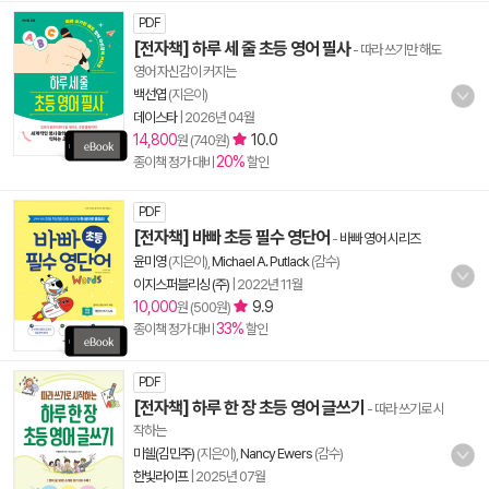
PDF
[전자책] 하루 세 줄 초등 영어 필사
- 따라 쓰기만 해도
영어 자신감이 커지는
백선엽
(지은이)
데이스타
|
2026년 04월
14,800
10.0
원 (740원)
20%
종이책 정가 대비
할인
PDF
[전자책] 바빠 초등 필수 영단어
-
바빠 영어 시리즈
윤미영
(지은이),
Michael A. Putlack
(감수)
이지스퍼블리싱 (주)
|
2022년 11월
10,000
9.9
원 (500원)
33%
종이책 정가 대비
할인
PDF
[전자책] 하루 한 장 초등 영어 글쓰기
- 따라 쓰기로 시
작하는
미쉘(김민주)
(지은이),
Nancy Ewers
(감수)
한빛라이프
|
2025년 07월