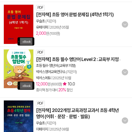
PDF
[전자책] 초등 영어 문법 문제집 (4학년 1학기)
우슬초
(지은이)
유페이퍼
|
2026년 05월
2,000
원 (100원)
PDF
[전자책] 초등 필수 영단어 Level 2 : 교육부 지정
-
초등 필수 영단어 (교육부 지정)
넥서스영어교육연구소
(지은이)
넥서스에듀
|
2025년 10월
12,000
10.0
원 (600원)
20%
종이책 정가 대비
할인
PDF
[전자책] 2022개정 교육과정 교과서 초등 4학년
영어 (어휘ㆍ문장ㆍ문법ㆍ발음)
우슬초
(지은이)
이페이지
|
2025년 08월