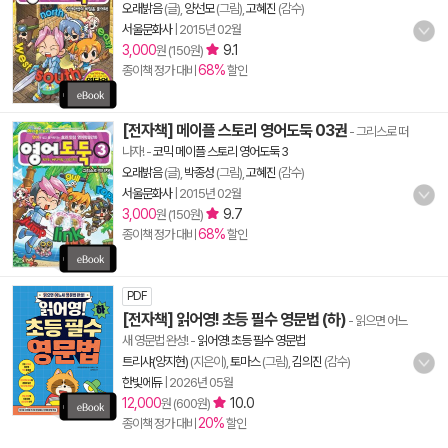
오래밝음
(글),
양선모
(그림),
고혜진
(감수)
서울문화사
|
2015년 02월
3,000
9.1
원 (150원)
68%
종이책 정가 대비
할인
[전자책] 메이플 스토리 영어도둑 03권
- 그리스로 떠
나자!
-
코믹 메이플 스토리 영어도둑 3
오래밝음
(글),
박종성
(그림),
고혜진
(감수)
서울문화사
|
2015년 02월
3,000
9.7
원 (150원)
68%
종이책 정가 대비
할인
PDF
[전자책] 읽어영! 초등 필수 영문법 (하)
- 읽으면 어느
새 영문법 완성!
-
읽어영! 초등 필수 영문법
트리샤(양지현)
(지은이),
토마스
(그림),
김의진
(감수)
한빛에듀
|
2026년 05월
12,000
10.0
원 (600원)
20%
종이책 정가 대비
할인