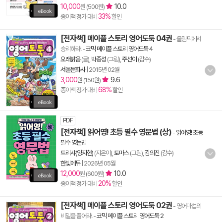
10,000
10.0
원 (500원)
33%
종이책 정가 대비
할인
[전자책] 메이플 스토리 영어도둑 04권
- 올림픽에서
승리하라!
-
코믹 메이플 스토리 영어도둑 4
오래밝음
(글),
박종성
(그림),
주선이
(감수)
서울문화사
|
2015년 02월
3,000
9.6
원 (150원)
68%
종이책 정가 대비
할인
PDF
[전자책] 읽어영! 초등 필수 영문법 (상)
-
읽어영! 초등
필수 영문법
트리샤(양지현)
(지은이),
토마스
(그림),
김의진
(감수)
한빛에듀
|
2026년 05월
12,000
10.0
원 (600원)
20%
종이책 정가 대비
할인
[전자책] 메이플 스토리 영어도둑 02권
- 영어마법의
비밀을 풀어라!
-
코믹 메이플 스토리 영어도둑 2