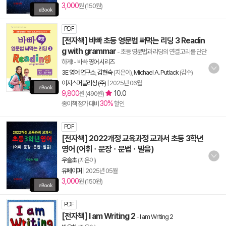
3,000
원 (150원)
PDF
[전자책] 바빠 초등 영문법 써먹는 리딩 3 Readin
g with grammar
- 초등 영문법과 리딩의 연결 고리를 단단
하게!
-
바빠 영어 시리즈
3E 영어 연구소
,
김현숙
(지은이),
Michael A. Putlack
(감수)
이지스퍼블리싱 (주)
|
2025년 06월
9,800
10.0
원 (490원)
30%
종이책 정가 대비
할인
PDF
[전자책] 2022개정 교육과정 교과서 초등 3학년
영어 (어휘ㆍ문장ㆍ문법ㆍ발음)
우슬초
(지은이)
유페이퍼
|
2025년 05월
3,000
원 (150원)
PDF
[전자책] I am Writing 2
-
I am Writing 2