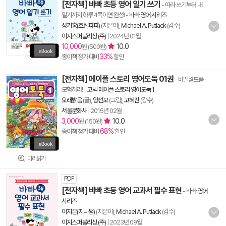
[전자책] 바빠 초등 영어 일기 쓰기
- 따라 쓰기부터 내
일기까지 하루 4쪽이면 완성!
-
바빠 영어 시리즈
성기홍(효린파파)
(지은이),
Michael A. Putlack
(감수)
이지스퍼블리싱 (주)
|
2024년 01월
10,000
10.0
원 (500원)
33%
종이책 정가 대비
할인
[전자책] 메이플 스토리 영어도둑 01권
- 바벨월드를
모험하라!
-
코믹 메이플 스토리 영어도둑 1
오래밝음
(글),
양선모
(그림),
고혜진
(감수)
서울문화사
|
2015년 02월
3,000
10.0
원 (150원)
68%
종이책 정가 대비
할인
미리읽기
PDF
[전자책] 바빠 초등 영어 교과서 필수 표현
-
바빠 영어
시리즈
이지은(지니쌤)
(지은이),
Michael A. Putlack
(감수)
이지스퍼블리싱 (주)
|
2023년 09월