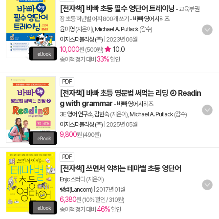
[전자책] 바빠 초등 필수 영단어 트레이닝
- 교육부 권
장 초등 학년별 어휘 800개 쓰기
-
바빠 영어 시리즈
윤미영
(지은이),
Michael A. Putlack
(감수)
이지스퍼블리싱 (주)
|
2023년 06월
10,000
10.0
원 (500원)
33%
종이책 정가 대비
할인
PDF
[전자책] 바빠 초등 영문법 써먹는 리딩 ② Readin
g with grammar
-
바빠 영어 시리즈
3E 영어 연구소
,
김현숙
(지은이),
Michael A. Putlack
(감수)
이지스퍼블리싱 (주)
|
2025년 05월
9,800
원 (490원)
PDF
[전자책] 쓰면서 익히는 테마별 초등 영단어
Enjc 스터디
(지은이)
랭컴(Lancom)
|
2017년 01월
6,380
원 (10% 할인 / 310원)
46%
종이책 정가 대비
할인