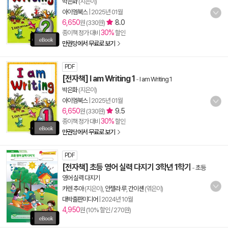
박은화
(지은이)
아이엠북스
|
2025년 01월
6,650
8.0
원 (330원)
30%
종이책 정가 대비
할인
만권당에서 무료로 보기
PDF
[전자책] I am Writing 1
-
I am Writing 1
박은화
(지은이)
아이엠북스
|
2025년 01월
6,650
9.5
원 (330원)
30%
종이책 정가 대비
할인
만권당에서 무료로 보기
PDF
[전자책] 초등 영어 실력 다지기 3학년 1학기
-
초등
영어 실력 다지기
카렌 추아
(지은이),
안젤라 루
,
간이셴
(엮은이)
대박출판미디어
|
2024년 10월
4,950
원 (10% 할인 / 270원)