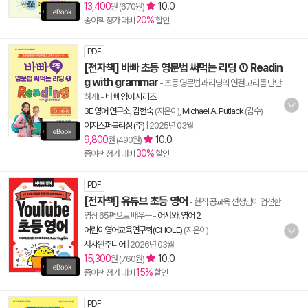
13,400
10.0
원 (670원)
20%
종이책 정가 대비
할인
PDF
[전자책] 바빠 초등 영문법 써먹는 리딩 ① Readin
g with grammar
- 초등 영문법과 리딩의 연결 고리를 단단
하게!
-
바빠 영어 시리즈
3E 영어 연구소
,
김현숙
(지은이),
Michael A. Putlack
(감수)
이지스퍼블리싱 (주)
|
2025년 03월
9,800
10.0
원 (490원)
30%
종이책 정가 대비
할인
PDF
[전자책] 유튜브 초등 영어
- 현직 공교육 선생님이 엄선한
영상 65편으로 배우는
-
어서와! 영어 2
어린이영어교육연구회(CHOLE)
(지은이)
서사원주니어
|
2026년 03월
15,300
10.0
원 (760원)
15%
종이책 정가 대비
할인
PDF