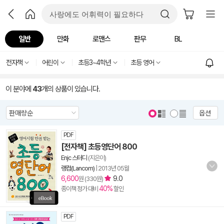
일반
만화
로맨스
판무
BL
전자책
어린이
초등3~4학년
초등 영어
이 분야에
43
개의 상품이 있습니다.
옵션
PDF
[전자책] 초등영단어 800
Enjc 스터디
(지은이)
랭컴(Lancom)
|
2013년 05월
6,600
9.0
원 (330원)
40%
종이책 정가 대비
할인
PDF