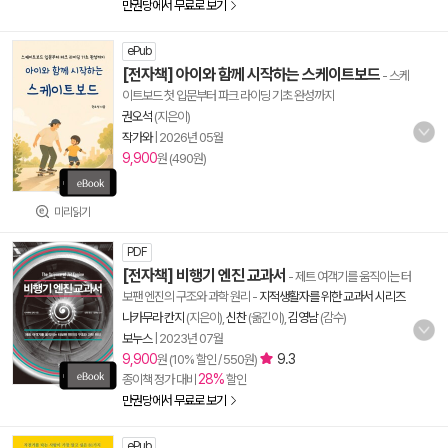
만권당에서 무료로 보기
ePub
[전자책] 아이와 함께 시작하는 스케이트보드
- 스케
이트보드 첫 입문부터 파크 라이딩 기초 완성까지
권오석
(지은이)
작가와
|
2026년 05월
9,900
원 (490원)
미리읽기
PDF
[전자책] 비행기 엔진 교과서
- 제트 여객기를 움직이는 터
보팬 엔진의 구조와 과학 원리
-
지적생활자를 위한 교과서 시리즈
나카무라 칸지
(지은이),
신찬
(옮긴이),
김영남
(감수)
보누스
|
2023년 07월
9,900
9.3
원 (10% 할인 / 550원)
28%
종이책 정가 대비
할인
만권당에서 무료로 보기
ePub