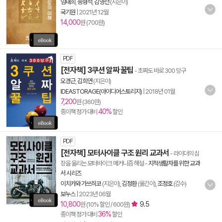
임태희
,
송형석
,
김영선
(지은이)
국기원
|
2021년 12월
14,000
원 (700원)
PDF
[전자책] 3쿠션 알짜 꿀팁
- 초짜도 바로 300 당구
오경근
,
김희연
(지은이)
IDEASTORAGE(아이디어스토리지)
|
2018년 01월
7,200
원 (360원)
40%
종이책 정가 대비
할인
PDF
[전자책] 모터사이클 구조 원리 교과서
- 라이더의 심
장을 울리는 모터바이크 메커니즘 해설
-
지적생활자를 위한 교과
서 시리즈
이치카와 가쓰히코
(지은이),
김정환
(옮긴이),
조정호
(감수)
보누스
|
2023년 06월
10,800
9.5
원 (10% 할인 / 600원)
36%
종이책 정가 대비
할인