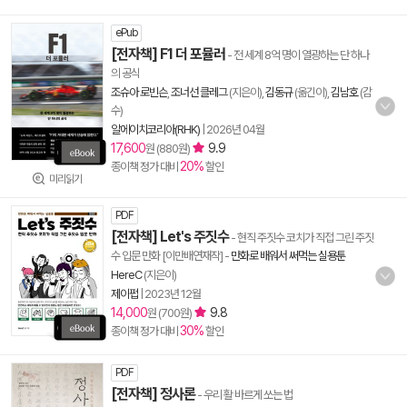
ePub
[전자책] F1 더 포뮬러
- 전 세계 8억 명이 열광하는 단 하나
의 공식
조슈아 로빈슨
,
조너선 클레그
(지은이),
김동규
(옮긴이),
김남호
(감
수)
알에이치코리아(RHK)
|
2026년 04월
17,600
9.9
원 (880원)
20%
종이책 정가 대비
할인
미리읽기
PDF
[전자책] Let's 주짓수
- 현직 주짓수 코치가 직접 그린 주짓
수 입문 만화 [이만배연재작]
-
만화로 배워서 써먹는 실용툰
HereC
(지은이)
제이펍
|
2023년 12월
14,000
9.8
원 (700원)
30%
종이책 정가 대비
할인
PDF
[전자책] 정사론
- 우리 활 바르게 쏘는 법