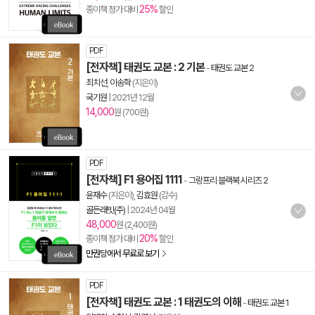
25%
종이책 정가 대비
할인
PDF
[전자책] 태권도 교본 : 2 기본
-
태권도 교본 2
최치선
,
이송학
(지은이)
국기원
|
2021년 12월
14,000
원 (700원)
PDF
[전자책] F1 용어집 1111
-
그랑프리 블랙북 시리즈 2
윤재수
(지은이),
김효원
(감수)
골든래빗(주)
|
2024년 04월
48,000
원 (2,400원)
20%
종이책 정가 대비
할인
만권당에서 무료로 보기
PDF
[전자책] 태권도 교본 : 1 태권도의 이해
-
태권도 교본 1