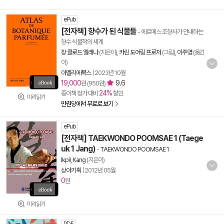
ePub
[전자책] 향수가 된 식물들
- 에르메스 조향사가 안내하는
향수 식물학의 세계
장 클로드 엘레나
(지은이),
카린 도어링 프로저
(그림),
이주영
(옮긴
이)
아멜리에북스
|
2023년 10월
19,000
9.6
원 (950원)
24%
종이책 정가 대비
할인
미리읽기
만권당에서 무료로 보기
ePub
[전자책] TAEKWONDO POOMSAE 1 (Taege
uk 1 Jang)
-
TAEKWONDO POOMSAE 1
Ikpil, Kang
(지은이)
상아기획
|
2012년 05월
0
원
미리읽기