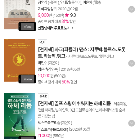
장언식
(지은이),
안대영
(옮긴이),
이윤치
(해설)
지식과감성#
|
2020년 02월
9,000
9.3
원 (450원)
31%
종이책 정가 대비
할인
만권당에서 무료로 보기
PDF
[전자책] 사교(파퓰러) 댄스 : 지루박. 블르스. 도롯
트. 리듬짝. 탱고
- 지루박.블르스.도롯트.리듬짝.탱고
박민수
(지은이)
맑은샘(김양수)
|
2013년 05월
10,000
원 (500원)
50%
종이책 정가 대비
할인
ePub
[전자책] 골프 스윙이 쉬워지는 하체 리듬
- 체중이동,
전환 타이밍, 발의 압력, 3단 드릴로 손이 아닌 하체에서 스윙 순서
를 되찾는 법
넥스트북 프리즘
(지은이)
넥스트북(NextBook)
|
2026년 05월
11,000
원 (550원)