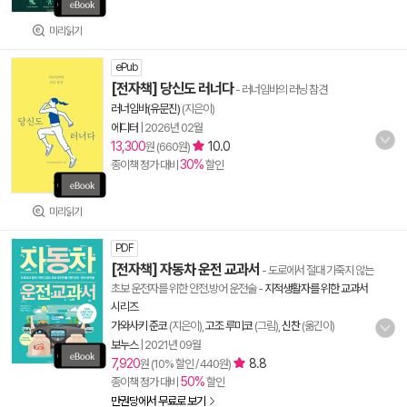
미리읽기
ePub
[전자책] 당신도 러너다
- 러너임바의 러닝 참견
러너임바(유문진)
(지은이)
에디터
|
2026년 02월
13,300
10.0
원 (660원)
30%
종이책 정가 대비
할인
미리읽기
PDF
[전자책] 자동차 운전 교과서
- 도로에서 절대 기죽지 않는
초보 운전자를 위한 안전.방어 운전술
-
지적생활자를 위한 교과서
시리즈
가와사키 준코
(지은이),
고조 루미코
(그림),
신찬
(옮긴이)
보누스
|
2021년 09월
7,920
8.8
원 (10% 할인 / 440원)
50%
종이책 정가 대비
할인
만권당에서 무료로 보기