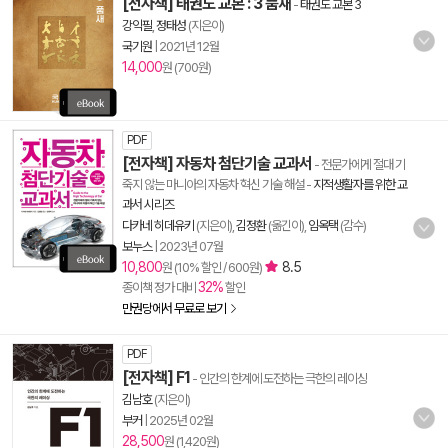
[전자책] 태권도 교본 : 3 품새
-
태권도 교본 3
강익필
,
정태성
(지은이)
국기원
|
2021년 12월
14,000
원 (700원)
PDF
[전자책] 자동차 첨단기술 교과서
- 전문가에게 절대 기
죽지 않는 마니아의 자동차 혁신 기술 해설
-
지적생활자를 위한 교
과서 시리즈
다카네 히데유키
(지은이),
김정환
(옮긴이),
임옥택
(감수)
보누스
|
2023년 07월
10,800
8.5
원 (10% 할인 / 600원)
32%
종이책 정가 대비
할인
만권당에서 무료로 보기
PDF
[전자책] F1
- 인간의 한계에 도전하는 극한의 레이싱
김남호
(지은이)
부커
|
2025년 02월
28,500
원 (1,420원)