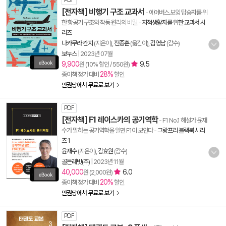
PDF
[전자책] 비행기 구조 교과서
- 에어버스.보잉 탑승자를 위
한 항공기 구조와 작동 원리의 비밀
-
지적생활자를 위한 교과서 시
리즈
나카무라 칸지
(지은이),
전종훈
(옮긴이),
김영남
(감수)
보누스
|
2023년 07월
9,900
9.5
원 (10% 할인 / 550원)
28%
종이책 정가 대비
할인
만권당에서 무료로 보기
PDF
[전자책] F1 레이스카의 공기역학
- F1 No.1 해설가 윤재
수가 말하는 공기역학을 알면 F1이 보인다
-
그랑프리 블랙북 시리
즈 1
윤재수
(지은이),
김효원
(감수)
골든래빗(주)
|
2023년 11월
40,000
6.0
원 (2,000원)
20%
종이책 정가 대비
할인
만권당에서 무료로 보기
PDF