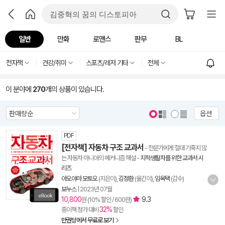
일반
만화
로맨스
판무
BL
전자책
건강/취미
스포츠/레저 기타
전체
이 분야에
270
개의 상품이 있습니다.
옵션
PDF
[전자책] 자동차 구조 교과서
- 전문가에게 절대 기죽지 않
는 자동차 마니아의 메커니즘 해설
-
지적생활자를 위한 교과서 시
리즈
아오야마 모토오
(지은이),
김정환
(옮긴이),
임옥택
(감수)
보누스
|
2023년 07월
10,800
9.3
원 (10% 할인 / 600원)
32%
종이책 정가 대비
할인
만권당에서 무료로 보기