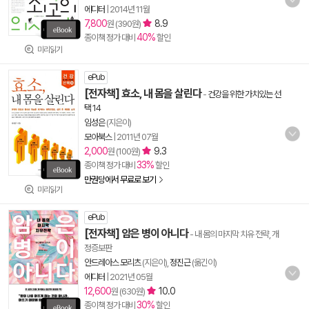
에디터
|
2014년 11월
7,800
8.9
원 (390원)
40%
종이책 정가 대비
할인
미리읽기
ePub
[전자책] 효소, 내 몸을 살린다
-
건강을 위한 가치있는 선
택 14
임성은
(지은이)
모아북스
|
2011년 07월
2,000
9.3
원 (100원)
33%
종이책 정가 대비
할인
만권당에서 무료로 보기
미리읽기
ePub
[전자책] 암은 병이 아니다
- 내 몸의 마지막 치유 전략, 개
정증보판
안드레아스 모리츠
(지은이),
정진근
(옮긴이)
에디터
|
2021년 05월
12,600
10.0
원 (630원)
30%
종이책 정가 대비
할인