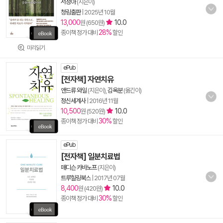
서정아
(지은이)
청림출판
|
2025년 10월
13,000
10.0
원 (650원)
28%
종이책 정가 대비
할인
미리읽기
ePub
[전자책] 자연치유
앤드류 와일
(지은이),
김옥분
(옮긴이)
정신세계사
|
2016년 11월
10,500
10.0
원 (520원)
30%
종이책 정가 대비
할인
ePub
[전자책] 일분치료법
매디슨 카바노프
(지은이)
트루힐링북스
|
2017년 07월
8,400
10.0
원 (420원)
30%
종이책 정가 대비
할인