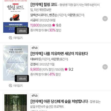
[전자책] 힐링 코드
- 평생 병 걱정 없이 사는 하루 6분의 비
밀, 최신개정증보판
알렉산더 로이드
,
벤 존슨
(지은이),
이문영
(옮긴이)
시공사
|
2022년 08월
11,800
9.0
원 (590원)
30%
종이책 정가 대비
할인
미리읽기
ePub
[전자책] 나를 치유하면 세상이 치유된다
데보라 킹
(지은이),
사은영
(옮긴이)
김영사
|
2022년 11월
9,900
9.2
원 (10% 할인 / 550원)
41%
종이책 정가 대비
할인
미리읽기
ePub
[전자책] 아픈 당신에게 숲을 처방합니다
- 질병 없는
삶을 위한 6주 숲건강 프로젝트