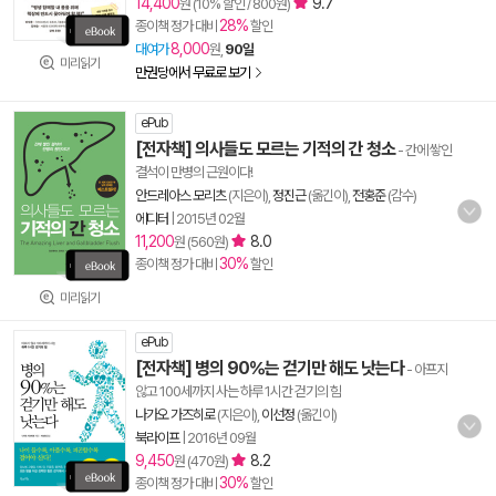
14,400
9.7
원 (10% 할인 / 800원)
28%
종이책 정가 대비
할인
8,000
대여가
원,
90일
미리읽기
만권당에서 무료로 보기
ePub
[전자책] 의사들도 모르는 기적의 간 청소
- 간에 쌓인
결석이 만병의 근원이다!
안드레아스 모리츠
(지은이),
정진근
(옮긴이),
전홍준
(감수)
에디터
|
2015년 02월
11,200
8.0
원 (560원)
30%
종이책 정가 대비
할인
미리읽기
ePub
[전자책] 병의 90％는 걷기만 해도 낫는다
- 아프지
않고 100세까지 사는 하루 1시간 걷기의 힘
나가오 가즈히로
(지은이),
이선정
(옮긴이)
북라이프
|
2016년 09월
9,450
8.2
원 (470원)
30%
종이책 정가 대비
할인