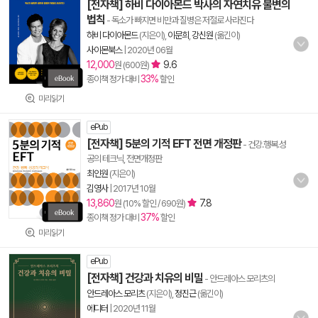
[전자책] 하비 다이아몬드 박사의 자연치유 불변의
법칙
- 독소가 빠지면 비만과 질병은 저절로 사라진다
하비 다이아몬드
(지은이),
이문희
,
강신원
(옮긴이)
사이몬북스
|
2020년 06월
12,000
9.6
원 (600원)
33%
종이책 정가 대비
할인
미리읽기
ePub
[전자책] 5분의 기적 EFT 전면 개정판
- 건강.행복.성
공의 테크닉, 전면개정판
최인원
(지은이)
김영사
|
2017년 10월
13,860
7.8
원 (10% 할인 / 690원)
37%
종이책 정가 대비
할인
미리읽기
ePub
[전자책] 건강과 치유의 비밀
- 안드레아스 모리츠의
안드레아스 모리츠
(지은이),
정진근
(옮긴이)
에디터
|
2020년 11월