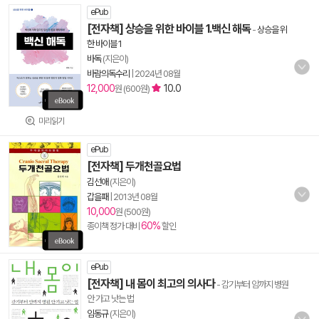
ePub
[전자책] 상승을 위한 바이블 1.백신 해독
-
상승을 위
한 바이블 1
바독
(지은이)
바람의독수리
|
2024년 08월
12,000
10.0
원 (600원)
미리읽기
ePub
[전자책] 두개천골요법
김선애
(지은이)
갑을패
|
2013년 08월
10,000
원 (500원)
60%
종이책 정가 대비
할인
ePub
[전자책] 내 몸이 최고의 의사다
- 감기부터 암까지 병원
안 가고 낫는 법
임동규
(지은이)