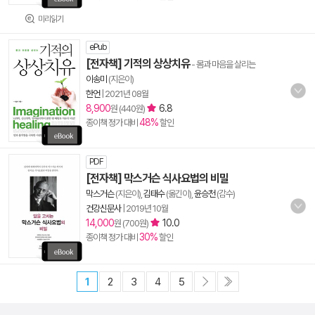
미리읽기
ePub
[전자책] 기적의 상상치유
- 몸과 마음을 살리는
이송미
(지은이)
한언
|
2021년 08월
8,900
6.8
원 (440원)
48%
종이책 정가 대비
할인
PDF
[전자책] 막스거슨 식사요법의 비밀
막스거슨
(지은이),
김태수
(옮긴이),
윤승천
(감수)
건강신문사
|
2019년 10월
14,000
10.0
원 (700원)
30%
종이책 정가 대비
할인
1
2
3
4
5