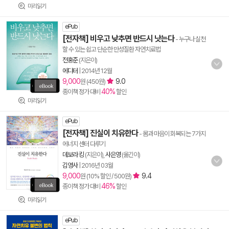
미리읽기
ePub
[전자책] 비우고 낮추면 반드시 낫는다
- 누구나 실천
할 수 있는 쉽고 단순한 만성질환 자연치료법
전홍준
(지은이)
에디터
|
2014년 12월
9,000
9.0
원 (450원)
40%
종이책 정가 대비
할인
미리읽기
ePub
[전자책] 진실이 치유한다
- 몸과 마음이 회복되는 7가지
에너지 센터 다루기
데보라 킹
(지은이),
사은영
(옮긴이)
김영사
|
2016년 03월
9,000
9.4
원 (10% 할인 / 500원)
46%
종이책 정가 대비
할인
미리읽기
ePub