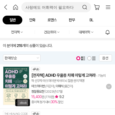
일반
만화
로맨스
판무
BL
전자책
건강/취미
대체의학
이 분야에
215
개의 상품이 있습니다.
옵션
ePub
[전자책] ADHD 우울증 치매 이렇게 고쳐라
- 기능의
학 선구자 마크 하이먼 박사의 뇌 질환 완치 혁명
마크 하이먼
(지은이),
이재석
(옮긴이)
정말중요한
|
2023년 07월
15,400
9.2
원 (770원)
30%
종이책 정가 대비
할인
ePub