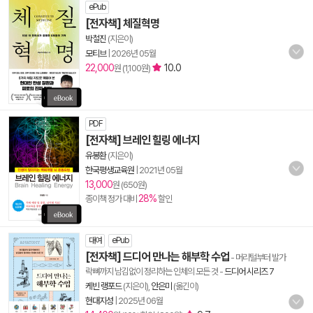
ePub
[전자책] 체질혁명
박철진
(지은이)
모티브
|
2026년 05월
22,000
10.0
원 (1,100원)
PDF
[전자책] 브레인 힐링 에너지
유봉환
(지은이)
한국평생교육원
|
2021년 05월
13,000
원 (650원)
28%
종이책 정가 대비
할인
대여
ePub
[전자책] 드디어 만나는 해부학 수업
- 머리털부터 발가
락뼈까지 남김없이 정리하는 인체의 모든 것
-
드디어 시리즈 7
케빈 랭포드
(지은이),
안은미
(옮긴이)
현대지성
|
2025년 06월