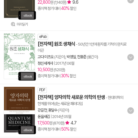
22,800
9.6
원 (1,140원)
40%
종이책 정가 대비
할인
미리읽기
ePub
[전자책] 원조 생채식
- 50년간 1만여 환자를 기적의 완치로
이끈
고다 미츠오
(지은이),
박영일
,
전홍준
(옮긴이)
정신세계사
|
2017년 06월
10,500
원 (520원)
30%
종이책 정가 대비
할인
PDF
[전자책] 양자의학 새로운 의학의 탄생
- 현대의학의
한계를 뛰어넘는 새로운 패러다임
강길전
,
홍달수
(지은이)
돋을새김
|
2014년 05월
17,500
4.7
원 (870원)
50%
종이책 정가 대비
할인