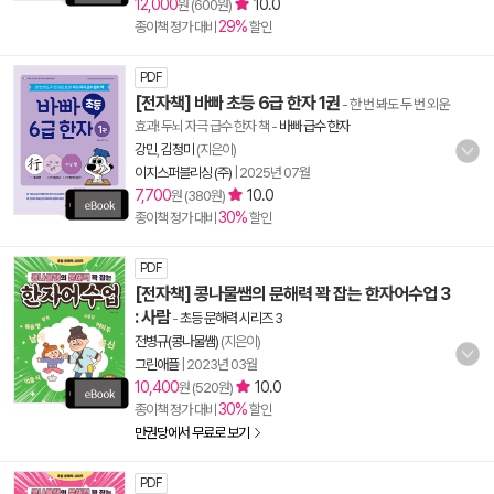
12,000
10.0
원 (600원)
29%
종이책 정가 대비
할인
PDF
[전자책] 바빠 초등 6급 한자 1권
- 한 번 봐도 두 번 외운
효과! 두뇌 자극 급수 한자 책
-
바빠 급수 한자
강민
,
김정미
(지은이)
이지스퍼블리싱 (주)
|
2025년 07월
7,700
10.0
원 (380원)
30%
종이책 정가 대비
할인
PDF
[전자책] 콩나물쌤의 문해력 꽉 잡는 한자어수업 3
: 사람
-
초등 문해력 시리즈 3
전병규(콩나물쌤)
(지은이)
그린애플
|
2023년 03월
10,400
10.0
원 (520원)
30%
종이책 정가 대비
할인
만권당에서 무료로 보기
PDF