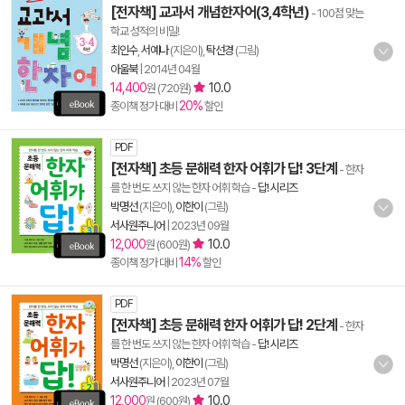
[전자책] 교과서 개념한자어(3,4학년)
- 100점 맞는
학교 성적의 비밀!
최인수
,
서예나
(지은이),
탁선경
(그림)
아울북
|
2014년 04월
14,400
10.0
원 (720원)
20%
종이책 정가 대비
할인
PDF
[전자책] 초등 문해력 한자 어휘가 답! 3단계
- 한자
를 한 번도 쓰지 않는 한자 어휘 학습
-
답! 시리즈
박명선
(지은이),
이한이
(그림)
서사원주니어
|
2023년 09월
12,000
10.0
원 (600원)
14%
종이책 정가 대비
할인
PDF
[전자책] 초등 문해력 한자 어휘가 답! 2단계
- 한자
를 한 번도 쓰지 않는 한자 어휘 학습
-
답! 시리즈
박명선
(지은이),
이한이
(그림)
서사원주니어
|
2023년 07월
12,000
10.0
원 (600원)