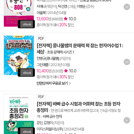
국어를 한번에 이미지로 익히는
-
한중일 공용한자 808자
서예나
(엮은이),
탁선경
(그림),
이병순
(감수)
아울북
|
2014년 04월
13,600
10.0
원 (680원)
20%
종이책 정가 대비
할인
PDF
[전자책] 콩나물쌤의 문해력 꽉 잡는 한자어수업 1 :
세상
-
초등 문해력 시리즈 1
전병규(콩나물쌤)
(지은이)
그린애플
|
2023년 03월
10,400
10.0
원 (520원)
30%
종이책 정가 대비
할인
만권당에서 무료로 보기
PDF
[전자책] 바빠 급수 시험과 어휘력 잡는 초등 한자
총정리
- 한 권으로 빠르게 교과 어휘력 잡고 8, 7, 6급 시험도 합
격!
-
바빠 급수 한자
강민
,
김정미
(지은이)
이지스퍼블리싱 (주)
|
2024년 04월