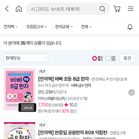
전자책
초등참고서
한자교재
전체
이 분야에
35
개의 상품이 있습니다.
옵션
PDF
[전자책] 바빠 초등 8급 한자
- 한 번 봐도 두 번 외운 효과!
두뇌 자극 급수 한자 책
-
바빠 급수 한자
강민
,
김정미
(지은이)
이지스퍼블리싱 (주)
|
2025년 07월
7,700
10.0
원 (380원)
30%
종이책 정가 대비
할인
PDF
[전자책] 한중일 공용한자 808 익힘편
- 한중일 3개