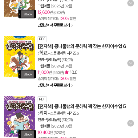
그린애플
|
2025년 02월
12,600
원 (630원)
20%
종이책 정가 대비
할인
만권당에서 무료로 보기
PDF
[전자책] 콩나물쌤의 문해력 꽉 잡는 한자어수업 6
: 학교
-
초등 문해력 시리즈 6
전병규(콩나물쌤)
(지은이)
그린애플
|
2024년 04월
11,000
10.0
원 (550원)
30%
종이책 정가 대비
할인
만권당에서 무료로 보기
PDF
[전자책] 콩나물쌤의 문해력 꽉 잡는 한자어수업 5
: 위치
-
초등 문해력 시리즈 5
전병규(콩나물쌤)
(지은이)
그린애플
|
2023년 08월
10,400
원 (520원)