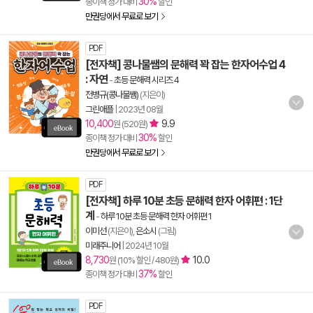
30%
종이책 정가 대비
할인
만권당에서 무료로 보기
PDF
[전자책] 콩나물쌤의 문해력 꽉 잡는 한자어수업 4
: 자연
-
초등 문해력 시리즈 4
전병규(콩나물쌤)
(지은이)
그린애플
|
2023년 08월
10,400
9.9
원 (520원)
30%
종이책 정가 대비
할인
만권당에서 무료로 보기
PDF
[전자책] 하루 10분 초등 문해력 한자 어휘편 : 1단
계
-
하루 10분 초등 문해력 한자 어휘편 1
이미선
(지은이),
은소시
(그림)
미래주니어
|
2024년 10월
8,730
10.0
원 (10% 할인 / 480원)
37%
종이책 정가 대비
할인
PDF