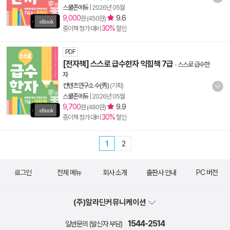
스쿨존에듀
|
2026년 05월
9,000
9.6
원 (450원)
30%
종이책 정가 대비
할인
PDF
[전자책] 스스로 급수한자 익힘책 7급
-
스스로 급수한
자
컨텐츠연구소 수(秀)
(기획)
스쿨존에듀
|
2026년 05월
9,700
9.9
원 (480원)
30%
종이책 정가 대비
할인
1
2
로그인
전체 메뉴
회사 소개
출판사 안내
PC 버전
(주)알라딘커뮤니케이션
1544-2514
일반문의 (발신자 부담)