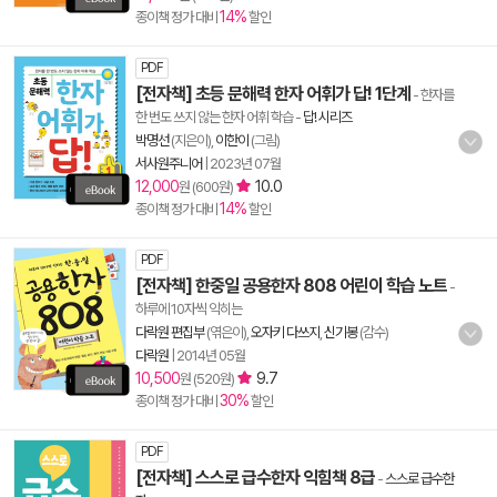
14%
종이책 정가 대비
할인
PDF
[전자책] 초등 문해력 한자 어휘가 답! 1단계
- 한자를
한 번도 쓰지 않는 한자 어휘 학습
-
답! 시리즈
박명선
(지은이),
이한이
(그림)
서사원주니어
|
2023년 07월
12,000
10.0
원 (600원)
14%
종이책 정가 대비
할인
PDF
[전자책] 한중일 공용한자 808 어린이 학습 노트
-
하루에 10자씩 익히는
다락원 편집부
(엮은이),
오자키 다쓰지
,
신기봉
(감수)
다락원
|
2014년 05월
10,500
9.7
원 (520원)
30%
종이책 정가 대비
할인
PDF
[전자책] 스스로 급수한자 익힘책 8급
-
스스로 급수한