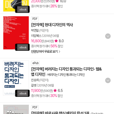
21,000
10.0
원 (1,050원)
28%
종이책 정가 대비
할인
PDF
[전자책] 현대 디자인의 역사
박연실
(지은이)
이담북스
|
2016년 06월
16,800
8.0
원 (840원)
56%
종이책 정가 대비
할인
만권당에서 무료로 보기
ePub
[전자책] 버려지는 디자인 통과되는 디자인- 웹&
앱 디자인
-
버려지는 디자인 통과되는 디자인
신승희
(지은이)
길벗
|
2019년 08월
11,900
6.5
원 (590원)
30%
종이책 정가 대비
할인
PDF
[전자책] 바로사용 핵심 패키지 칼선 1권
- Packagin