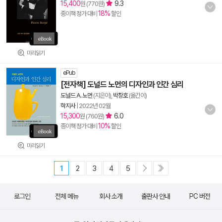
15,400
9.3
원 (770원)
18%
종이책 정가 대비
할인
미리읽기
ePub
[전자책] 도널드 노먼의 디자인과 인간 심리
도널드 A. 노먼
(지은이),
박창호
(옮긴이)
학지사
|
2022년 02월
15,300
6.0
원 (760원)
10%
종이책 정가 대비
할인
미리읽기
1
2
3
4
5
로그인
전체 메뉴
회사 소개
출판사 안내
PC 버전