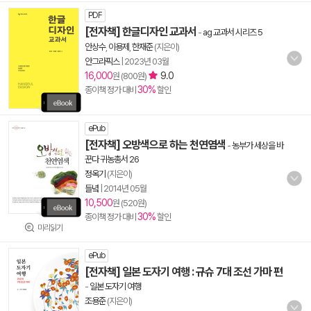
PDF
[전자책] 한글디자인 교과서
-
ag 교과서 시리즈 5
안상수
,
이용제
,
한재준
(지은이)
안그라픽스
|
2023년 03월
16,000
9.0
원 (800원)
30%
종이책 정가 대비
할인
ePub
[전자책] 오방색으로 하는 천연염색
-
농부가 세상을 바
꾼다 귀농총서 26
정옥기
(지은이)
들녘
|
2014년 05월
10,500
원 (520원)
30%
종이책 정가 대비
할인
미리읽기
ePub
[전자책] 일본 도자기 여행 : 규슈 7대 조선 가마 편
-
일본 도자기 여행
조용준
(지은이)