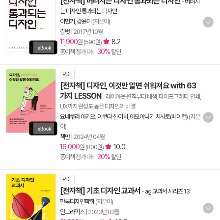
[전자책] 버려지는 디자인 통과되는 디자인
-
버려지
는 디자인 통과되는 디자인
이민기
,
강윤미
(지은이)
길벗
|
2017년 10월
11,900
8.2
원 (590원)
30%
종이책 정가 대비
할인
PDF
[전자책] 디자인, 이것만 알면 쉬워져요 with 63
가지 LESSON
- 레이아웃 원칙부터 배색, 타이포그래피, 인쇄,
UX까지 완성도 높은 디자인의 비결
요네쿠라 아키오
,
이쿠타 신이치
,
아오야나기 치사토(베이컨)
(지은
이)
책만
|
2024년 04월
16,000
10.0
원 (800원)
20%
종이책 정가 대비
할인
PDF
[전자책] 기초 디자인 교과서
-
ag 교과서 시리즈 13
한국디자인학회
(지은이)
안그라픽스
|
2023년 03월