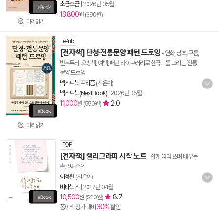
소금소금
|
2026년 05월
13,800
원 (690원)
미리읽기
ePub
[전자책] 단청·전통문양 패턴 드로잉
- 연화, 당초, 구름,
반복무늬, 오방색, 여백, 패턴 라이브러리로 한국미를 그리는 전통
문양 드로잉
넥스트북 프리즘
(지은이)
넥스트북(NextBook)
|
2026년 05월
11,000
2.0
원 (550원)
미리읽기
PDF
[전자책] 캘리그라피 시작 노트
- 쉽게 따라 쓰며 배우는
손글씨 수업
이정원
(지은이)
비타북스
|
2017년 04월
10,500
8.7
원 (520원)
30%
종이책 정가 대비
할인