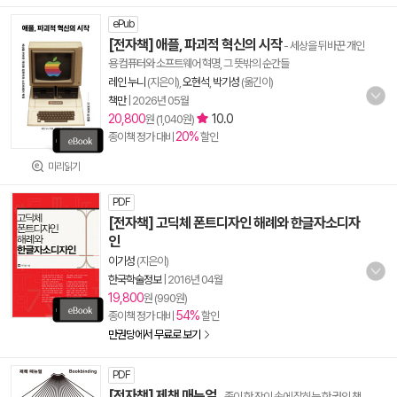
ePub
[전자책] 애플, 파괴적 혁신의 시작
- 세상을 뒤바꾼 개인
용 컴퓨터와 소프트웨어 혁명, 그 뜻밖의 순간들
레인 누니
(지은이),
오현석
,
박기성
(옮긴이)
책만
|
2026년 05월
20,800
10.0
원 (1,040원)
20%
종이책 정가 대비
할인
미리읽기
PDF
[전자책] 고딕체 폰트디자인 해례와 한글자소디자
인
이기성
(지은이)
한국학술정보
|
2016년 04월
19,800
원 (990원)
54%
종이책 정가 대비
할인
만권당에서 무료로 보기
PDF
[전자책] 제책 매뉴얼
- 종이 한 장이 손에 잡히는 한 권의 책