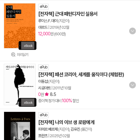
ePub
[전자책] 근대 패턴디자인 실용서
루이스 F. 데이
(지은이)
아르드
|
2019년 02월
12,000
원 (600원)
미리읽기
ePub
[전자책] 패션 코리아, 세계를 움직이다 (체험판)
이동섭
(지은이)
시공아트
|
2011년 10월
0
8.5
원
100%
종이책 정가 대비
할인
ePub
[전자책] 나의 이브 생 로랑에게
피에르 베르제
(지은이),
김유진
(옮긴이)
프란츠
|
2025년 02월