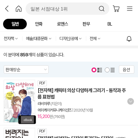
일반
만화
로맨스
판무
BL
전자책
예술/대중문화
디자인/공예
전체
이 분야에
859
개의 상품이 있습니다.
옵션
PDF
[전자책] 캐릭터 의상 다양하게 그리기 - 동작과 주
름 표현법
라비마루
(지은이)
에이케이커뮤니케이션즈
|
2020년 10월
15,200
원 (760원)
PDF