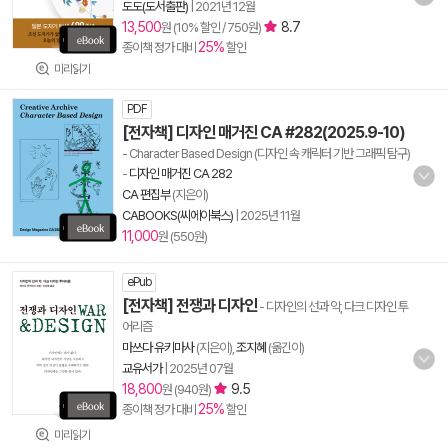
도도(도서출판)
|
2021년 12월
13,500
8.7
원 (10% 할인 / 750원)
25%
종이책 정가 대비
할인
미리읽기
PDF
[전자책] 디자인 매거진 CA #282(2025.9-10)
- Character Based Design (디자인 속 캐릭터 기반 그래픽 탐구)
-
디자인 매거진 CA 282
CA 편집부
(지은이)
CABOOKS(씨에이북스)
|
2025년 11월
11,000
원 (550원)
ePub
[전자책] 전쟁과 디자인
- 디자인의 선과 악, 다크 디자인 투
어리즘
마쓰다 유키마사
(지은이),
조지혜
(옮긴이)
교유서가
|
2025년 07월
18,800
9.5
원 (940원)
25%
종이책 정가 대비
할인
미리읽기