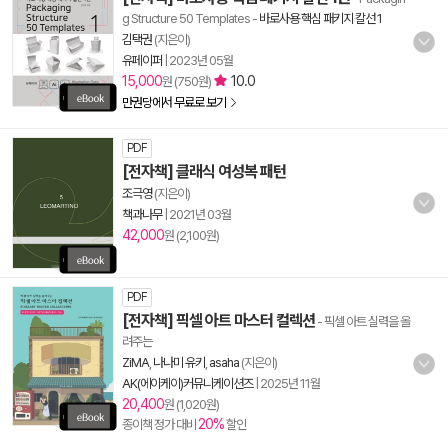
g Structure 50 Templates
-
바로사용 핵심 패키지 칼선 1
김택권
(지은이)
유페이퍼
|
2023년 05월
15,000
10.0
원 (750원)
만권당에서 무료로 보기
PDF
[전자책] 클래식 여성복 패턴
조극영
(지은이)
책과나무
|
2021년 03월
42,000
원 (2,100원)
PDF
[전자책] 픽셀 아트 마스터 컬렉션
- 픽셀 아트 실력을 올
려주는
ZiMA
,
나나미 유키
,
asaha
(지은이)
AK(에이케이)커뮤니케이션즈
|
2025년 11월
20,400
원 (1,020원)
20%
종이책 정가 대비
할인