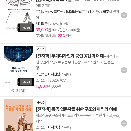
이 되기까지
프란치스카 모를로크
,
미리암 바셸레프스키
(지은이),
박중서
(옮긴
이)
열린책들
|
2026년 07월
36,000
원 (10% 할인 / 2,000원)
28%
종이책 정가 대비
할인
ePub
[전자책] 무대디자인과 공연 공간의 이해
- 시선과 동
선, 장면과 조명으로 읽는 무대 공간의 구조와 원리 (시선, 동선, 조
명)
소금소금 디자인팀
(지은이)
소금소금
|
2026년 05월
13,800
원 (690원)
미리읽기
ePub
[전자책] 목공 입문자를 위한 구조와 제작의 이해
-
재료와 도구, 구조와 제작으로 익히는 목공의 기본 원리 (재료, 구조,
제작)
소금소금 디자인팀
(지은이)