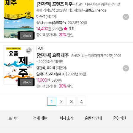
[전자책] 프렌즈 제주
- 최고의 제주 여행을 위한 한국인 맞
춤형 가이드북, 2023년 최신개정판
-
프렌즈 Friends
허준성
(지은이)
중앙books(중앙북스)
|
2023년 02월
14,400
9.9
원 (720원)
20%
종이책 정가 대비
할인
PDF
[전자책] 요즘 제주
- SNS에 없는 취향저격 제주여행, 2021
~2022 최신 개정판
염관식
,
옥미혜
(지은이)
알에이치코리아(RHK)
|
2021년 06월
11,900
원 (590원)
30%
종이책 정가 대비
할인
1
2
3
4
로그인
전체 메뉴
회사 소개
출판사 안내
PC 버전