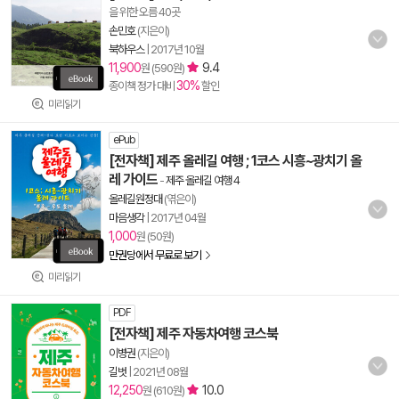
을 위한 오름 40곳
손민호
(지은이)
북하우스
|
2017년 10월
11,900
9.4
원 (590원)
30%
종이책 정가 대비
할인
미리읽기
ePub
[전자책] 제주 올레길 여행 ; 1코스 시흥~광치기 올
레 가이드
-
제주 올레길 여행 4
올레길원정대
(엮은이)
마음생각
|
2017년 04월
1,000
원 (50원)
만권당에서 무료로 보기
미리읽기
PDF
[전자책] 제주 자동차여행 코스북
이병권
(지은이)
길벗
|
2021년 08월
12,250
10.0
원 (610원)