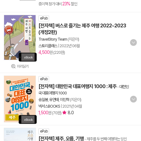
23%
종이책 정가 대비
할인
ePub
[전자책] 버스로 즐기는 제주 여행 2022~2023
(개정2판)
TravelStory Team
(지은이)
스토리클래스
|
2022년 06월
4,500
원 (220원)
미리읽기
ePub
[전자책] 대한민국 대표여행지 1000 : 제주
-
대한민
국 대표여행지 1000
송일봉
,
유연태
,
이민학
(지은이)
넥서스BOOKS
|
2021년 04월
1,500
8.0
원 (70원)
ePub
[전자책] 제주, 오름, 기행
- 제주를 두 번째 여행하는 당신