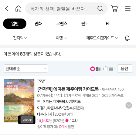
일반
만화
로맨스
판무
BL
전자책
여행
제주도 여행가이드
이 분야에
83
개의 상품이 있습니다.
옵션
PDF
[전자책] 에이든 제주여행 가이드북
- 제주 여행지 150
0여개를 담은 우리나라 제주 여행 바이블, 2024-2025 개정증보
판
-
에이든 가이드북 & 여행지도
이정기
,
타블라라사 편집부
(지은이)
타블라라사
|
2024년 01월
16,500
10.0
원 (820원)
21%
종이책 정가 대비
할인