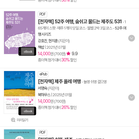
30%
종이책 정가 대비
할인
PDF
[전자책] 52주 여행, 숨쉬고 물드는 제주도 531
- 1
65개의 스팟 · 매주 1개의 당일 코스 · 월별 2박 3일 코스
-
52주 여
행 시리즈
강효진
,
현치훈
(지은이)
책밥
|
2021년 07월
14,000
9.9
원 (700원)
30%
종이책 정가 대비
할인
ePub
[전자책] 제주 올레 여행
- 놀멍 쉬멍 걸으멍
서명숙
(지은이)
북하우스
|
2025년 01월
14,000
원 (700원)
26%
종이책 정가 대비
할인
미리읽기
PDF