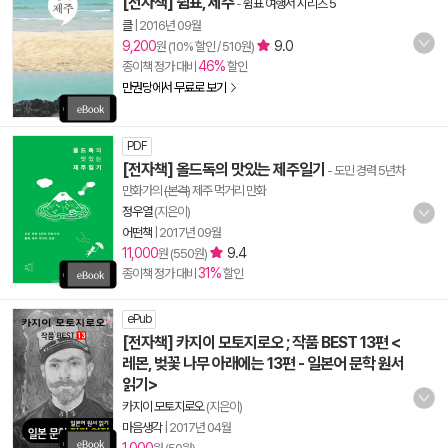
[전자책] 쉼표, 제주
-
쉼표 여행서 시리즈 5
클
|
2016년 09월
9,200
9.0
원 (10% 할인 / 510원)
46%
종이책 정가 대비
할인
만권당에서 무료로 보기
PDF
[전자책] 올드독의 맛있는 제주일기
- 도민 경력 5년차
만화가의
(본격)
제주 먹거리 만화
정우열
(지은이)
어떤책
|
2017년 09월
11,000
9.4
원 (550원)
31%
종이책 정가 대비
할인
ePub
[전자책] 카지이 모토지로오 ; 작품 BEST 13편 <
레몬, 벚꽃 나무 아래에는 13편 - 일본어 문학 원서
읽기>
카지이 모토지로오
(지은이)
마음생각
|
2017년 04월