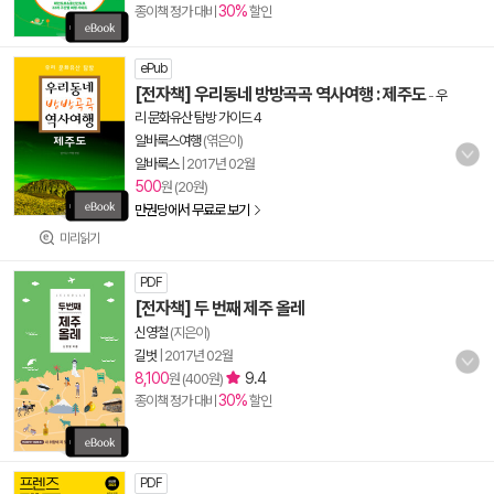
30%
종이책 정가 대비
할인
ePub
[전자책] 우리동네 방방곡곡 역사여행 : 제주도
-
우
리 문화유산 탐방 가이드 4
알바룩스여행
(엮은이)
알바룩스
|
2017년 02월
500
원 (20원)
만권당에서 무료로 보기
미리읽기
PDF
[전자책] 두 번째 제주 올레
신영철
(지은이)
길벗
|
2017년 02월
8,100
9.4
원 (400원)
30%
종이책 정가 대비
할인
PDF