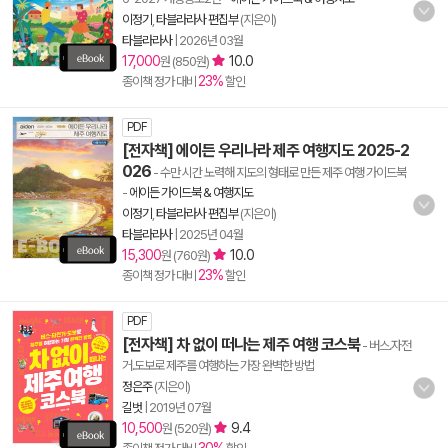
이정기
,
타블라라사 편집부
(지은이)
타블라라사
|
2026년 03월
17,000
10.0
원 (850원)
23%
종이책 정가 대비
할인
PDF
[전자책] 에이든 우리나라 제주 여행지도 2025-2
026
- 수만 시간 노력해 지도의 형태로 만든 제주 여행 가이드북
-
에이든 가이드북 & 여행지도
이정기
,
타블라라사 편집부
(지은이)
타블라라사
|
2025년 04월
15,300
10.0
원 (760원)
23%
종이책 정가 대비
할인
PDF
[전자책] 차 없이 떠나는 제주 여행 코스북
- 버스.자전
거.도보로 제주를 여행하는 가장 완벽한 방법
정은주
(지은이)
길벗
|
2019년 07월
10,500
9.4
원 (520원)