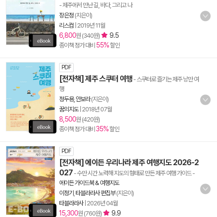
- 제주에서 만난 길, 바다, 그리고 나
장은정
(지은이)
리스컴
|
2019년 11월
6,800
9.5
원 (340원)
55%
종이책 정가 대비
할인
PDF
[전자책] 제주 스쿠터 여행
- 스쿠터로 즐기는 제주 낭만 여
행
정두용, 안보라
(지은이)
꿈의지도
|
2018년 07월
8,500
원 (420원)
35%
종이책 정가 대비
할인
PDF
[전자책] 에이든 우리나라 제주 여행지도 2026-2
027
- 수만 시간 노력해 지도의 형태로 만든 제주 여행 가이드
-
에이든 가이드북 & 여행지도
이정기
,
타블라라사 편집부
(지은이)
타블라라사
|
2026년 04월
15,300
9.9
원 (760원)