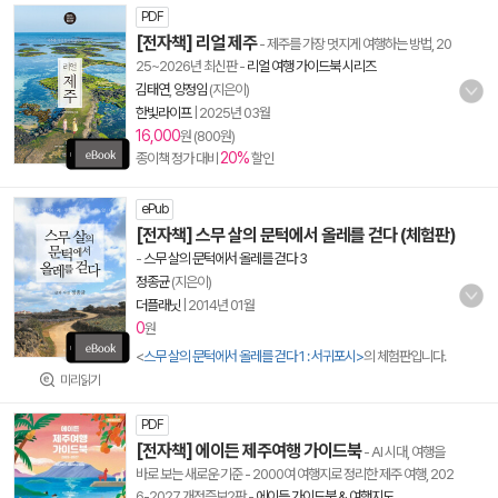
PDF
[전자책] 리얼 제주
- 제주를 가장 멋지게 여행하는 방법, 20
25~2026년 최신판
-
리얼 여행 가이드북 시리즈
김태연
,
양정임
(지은이)
한빛라이프
|
2025년 03월
16,000
원 (800원)
20%
종이책 정가 대비
할인
ePub
[전자책] 스무 살의 문턱에서 올레를 걷다 (체험판)
-
스무 살의 문턱에서 올레를 걷다 3
정종균
(지은이)
더플래닛
|
2014년 01월
0
원
<
스무 살의 문턱에서 올레를 걷다 1 : 서귀포시>
의 체험판입니다.
미리읽기
PDF
[전자책] 에이든 제주여행 가이드북
- AI 시대, 여행을
바로 보는 새로운 기준 - 2000여 여행지로 정리한 제주 여행, 202
6-2027 개정증보2판
-
에이든 가이드북 & 여행지도