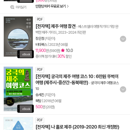
1,000
원 (50원)
만권당에서 무료로 보기
미리읽기
PDF
[전자책] 제주 여행 참견
- 베스트셀러 여행 작가의 가장 완
벽한 제주 가이드, 2023~2024 최신판
장은정
(지은이)
비타북스
|
2023년 06월
11,900
10.0
원 (590원)
30%
종이책 정가 대비
할인
PDF
[전자책] 궁극의 제주 여행 코스 10 : 6만원 뚜벅이
여행 (제주시-중산간-동북해안)
-
궁극의 제주 여행 코스
10
송세진
(지은이)
북탐
|
2016년 06월
500
원 (20원)
PDF
[전자책] 나 홀로 제주 (2019-2020 최신 개정판)