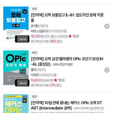
PDF
[전자책] 오픽 보물창고 IL~IH : 압도적인 문제 적중
률
윤석환
(지은이)
피터스잉글리쉬
|
2025년 02월
18,000
10.0
원 (10% 할인 / 1,000원)
38%
종이책 정가 대비
할인
PDF
[전자책] 오픽 요정 벨라쌤의 OPIc 초단기 완성 IH
-AL (중상급)
-
OPIc 초단기 완성
벨라
(지은이)
다락원
|
2025년 03월
19,800
10.0
원 (990원)
21%
종이책 정가 대비
할인
PDF
[전자책] 10일 만에 끝내는 해커스 OPIc 오픽 ST
ART (Intermediate 공략)
- 오픽 기초부터 실전까지 한