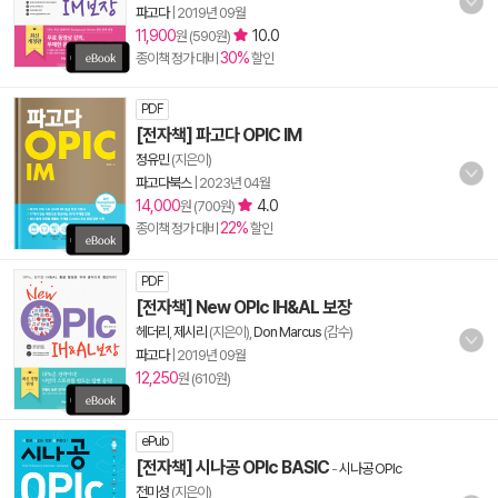
파고다
|
2019년 09월
11,900
10.0
원 (590원)
30%
종이책 정가 대비
할인
PDF
[전자책] 파고다 OPIC IM
정유민
(지은이)
파고다북스
|
2023년 04월
14,000
4.0
원 (700원)
22%
종이책 정가 대비
할인
PDF
[전자책] New OPIc IH&AL 보장
헤더리
,
제시리
(지은이),
Don Marcus
(감수)
파고다
|
2019년 09월
12,250
원 (610원)
ePub
[전자책] 시나공 OPIc BASIC
-
시나공 OPIc
전미성
(지은이)