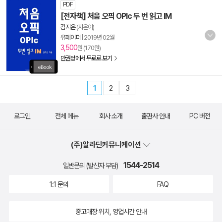
PDF
[전자책] 처음 오픽 OPIc 두 번 읽고 IM
김지은
(지은이)
유페이퍼
|
2019년 02월
3,500
원 (170원)
만권당에서 무료로 보기
1
2
3
로그인
전체 메뉴
회사 소개
출판사 안내
PC 버전
(주)알라딘커뮤니케이션
1544-2514
일반문의 (발신자 부담)
1:1 문의
FAQ
중고매장 위치, 영업시간 안내