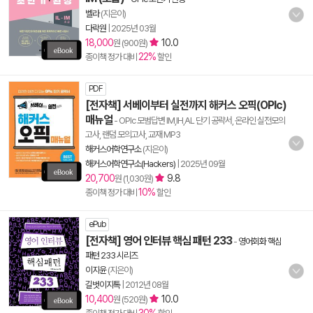
벨라
(지은이)
다락원
|
2025년 03월
18,000
10.0
원 (900원)
22%
종이책 정가 대비
할인
PDF
[전자책] 서베이부터 실전까지 해커스 오픽(OPIc)
매뉴얼
- OPIc 모범답변 IM,IH,AL 단기 공략서, 온라인 실전모의
고사, 랜덤 모의고사, 교재 MP3
해커스어학연구소
(지은이)
해커스어학연구소(Hackers)
|
2025년 09월
20,700
9.8
원 (1,030원)
10%
종이책 정가 대비
할인
ePub
[전자책] 영어 인터뷰 핵심 패턴 233
-
영어회화 핵심
패턴 233 시리즈
이지윤
(지은이)
길벗이지톡
|
2012년 08월
10,400
10.0
원 (520원)