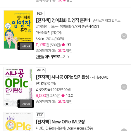
30%
종이책 정가 대비
할인
PDF
[전자책] 영어회화 입영작 훈련 1
- 손으로 익히고 입으로
말이 되어 나오는
-
영어회화 입영작 훈련 시리즈 1
마스터유진
(지은이)
사람in
|
2014년 08월
11,760
9.1
원 (580원)
30%
종이책 정가 대비
할인
만권당에서 무료로 보기
ePub
[전자책] 시나공 OPIc 단기완성
-
시나공 OPIc
전미성
(지은이)
길벗이지톡
|
2012년 09월
9,000
10.0
원 (450원)
30%
종이책 정가 대비
할인
PDF
[전자책] New OPIc IM 보장
자넷김
,
김은송
(지은이),
Don Marcus
(감수)