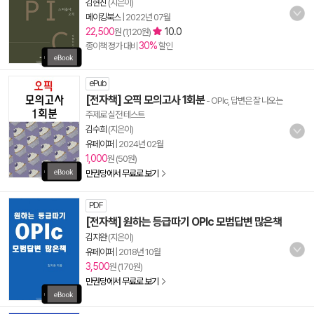
김현진
(지은이)
메이킹북스
|
2022년 07월
22,500
10.0
원 (1,120원)
30%
종이책 정가 대비
할인
ePub
[전자책] 오픽 모의고사 1회분
- OPIc, 답변은 잘 나오는
주제로 실전 테스트
김수희
(지은이)
유페이퍼
|
2024년 02월
1,000
원 (50원)
만권당에서 무료로 보기
PDF
[전자책] 원하는 등급따기 OPIc 모범답변 많은책
김지완
(지은이)
유페이퍼
|
2018년 10월
3,500
원 (170원)
만권당에서 무료로 보기