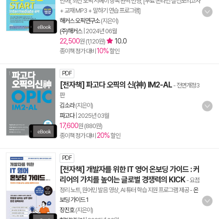
번에!, 최신 오픽 서베이 항목 완벽 반영, [무료 온라인 실전모의고사
+ 교재 MP3 + 말하기 연습 프로그램]
해커스 오픽연구소
(지은이)
(주)해커스
|
2024년 06월
22,500
10.0
원 (1,120원)
10%
종이책 정가 대비
할인
PDF
[전자책] 파고다 오픽의 신(神) IM2-AL
- 전면개정3
판
김소라
(지은이)
파고다
|
2025년 03월
17,600
원 (880원)
20%
종이책 정가 대비
할인
PDF
[전자책] 개발자를 위한 IT 영어 온보딩 가이드 : 커
리어의 가치를 높이는 글로벌 경쟁력의 KICK
- 요점
정리 노트, 원어민 발음 영상, AI 튜터 학습 지원 프로그램 제공
-
온
보딩 가이드 1
장진호
(지은이)