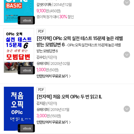
길벗이지톡
|
2014년 12월
9,100
원 (450원)
30%
종이책 정가 대비
할인
PDF
[전자책] OPIc 오픽 실전 테스트 15문제 높은 레벨
받는 모범답변 6
-
OPIc 오픽 실전 테스트 15문제 높은 레벨
받는 모범답변 6
김수민
(지은이)
유페이퍼
|
2020년 02월
1,000
원 (50원)
만권당에서 무료로 보기
PDF
[전자책] 처음 오픽 OPIc 두 번 읽고 IL
김지은
(지은이)
유페이퍼
|
2019년 07월
3,000
원 (150원)
만권당에서 무료로 보기