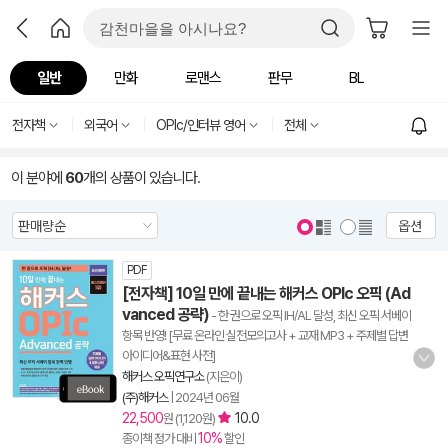
일반
만화
로맨스
판무
BL
전자책
외국어
OPIc/인터뷰 영어
전체
이 분야에
60
개의 상품이 있습니다.
옵션
PDF
[전자책] 10일 만에 끝내는 해커스 OPIc 오픽 (Ad
vanced 공략)
- 한 권으로 오픽 IH/AL 달성, 최신 오픽 서베이
항목 반영! [무료 온라인 실전모의고사 + 교재 MP3 + 주제별 답변
아이디어&표현 사전]
해커스 오픽연구소
(지은이)
(주)해커스
|
2024년 06월
22,500
10.0
원 (1,120원)
10%
종이책 정가 대비
할인