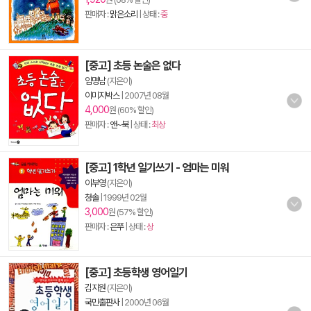
판매자 :
맑은소리
| 상태 :
중
[중고] 초등 논술은 없다
임명남
(지은이)
이미지박스
|
2007년 08월
4,000
원 (60% 할인)
판매자 :
앤~북
| 상태 :
최상
[중고] 1학년 일기쓰기 - 엄마는 미워
이부영
(지은이)
청솔
|
1999년 02월
3,000
원 (57% 할인)
판매자 :
은쭈
| 상태 :
상
[중고] 초등학생 영어일기
김지원
(지은이)
국민출판사
|
2000년 06월