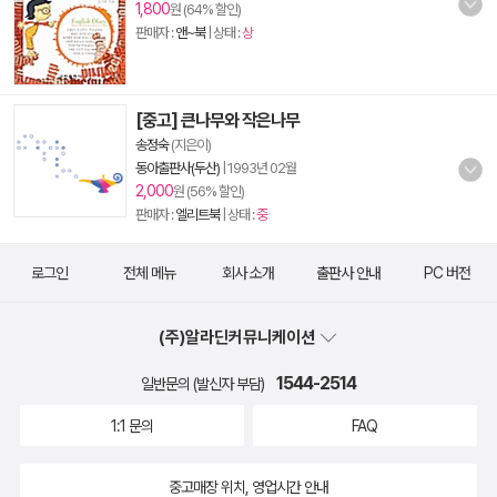
1,800
원 (64% 할인)
판매자 :
앤~북
| 상태 :
상
[중고] 큰나무와 작은나무
송정숙
(지은이)
동아출판사(두산)
|
1993년 02월
2,000
원 (56% 할인)
판매자 :
엘리트북
| 상태 :
중
로그인
전체 메뉴
회사 소개
출판사 안내
PC 버전
(주)알라딘커뮤니케이션
1544-2514
일반문의 (발신자 부담)
1:1 문의
FAQ
중고매장 위치, 영업시간 안내