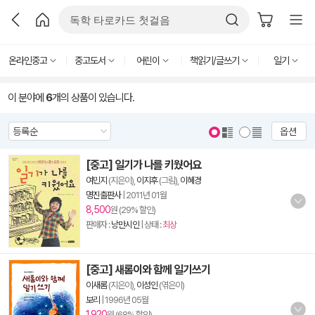
온라인중고
중고도서
어린이
책읽기/글쓰기
일기
이 분야에
6
개의 상품이 있습니다.
옵션
[중고] 일기가 나를 키웠어요
여민지
(지은이),
이지후
(그림),
이혜경
명진출판사
|
2011년 01월
8,500
원 (29% 할인)
판매자 :
낭만시인
| 상태 :
최상
[중고] 새롬이와 함께 일기쓰기
이새롬
(지은이),
이성인
(엮은이)
보리
|
1996년 05월
1,920
원 (68% 할인)