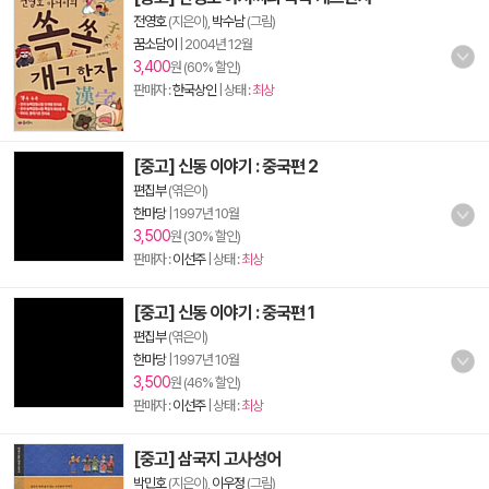
전영호
(지은이),
박수남
(그림)
꿈소담이
|
2004년 12월
3,400
원 (60% 할인)
판매자 :
한국상인
| 상태 :
최상
[중고] 신동 이야기 : 중국편 2
편집부
(엮은이)
한마당
|
1997년 10월
3,500
원 (30% 할인)
판매자 :
이선주
| 상태 :
최상
[중고] 신동 이야기 : 중국편 1
편집부
(엮은이)
한마당
|
1997년 10월
3,500
원 (46% 할인)
판매자 :
이선주
| 상태 :
최상
[중고] 삼국지 고사성어
박민호
(지은이),
이우정
(그림)