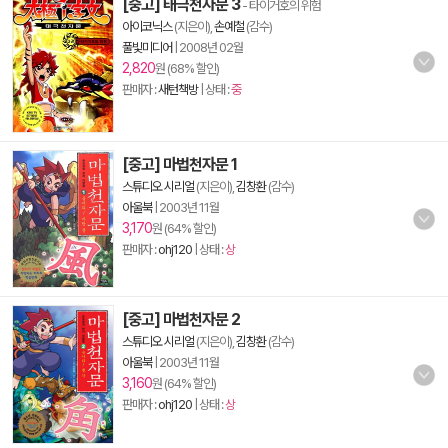
[중고] 태극천자문 3
- 타이거호의 위험
아이코닉스
(지은이),
손예철
(감수)
풀빛미디어
|
2008년 02월
2,820
원 (68% 할인)
판매자 :
새턴책방
| 상태 :
중
[중고] 마법천자문 1
스튜디오 시리얼
(지은이),
김창환
(감수)
아울북
|
2003년 11월
3,170
원 (64% 할인)
판매자 :
ohj120
| 상태 :
상
[중고] 마법천자문 2
스튜디오 시리얼
(지은이),
김창환
(감수)
아울북
|
2003년 11월
3,160
원 (64% 할인)
판매자 :
ohj120
| 상태 :
상