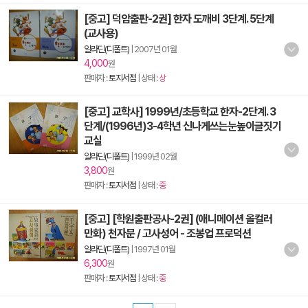
[중고] 덕암출판-2권] 한자 도깨비 3단계. 5단계
(교사용)
알라딘(디폴트)
|
2007년 01월
4,000
원
판매자 :
토지서점
| 상태 :
상
[중고] 교학사] 1999년/초등학교 한자-2단계. 3
단계/(1996년)3-4학년 신나게쓰는눈높이글짓기
교실
알라딘(디폴트)
|
1999년 02월
3,800
원
판매자 :
토지서점
| 상태 :
중
[중고] [학원출판공사-2권] (애니메이션 올컬러
만화) 천자문 / 고사성어 - 조봉업 프로덕션
알라딘(디폴트)
|
1997년 01월
6,300
원
판매자 :
토지서점
| 상태 :
중