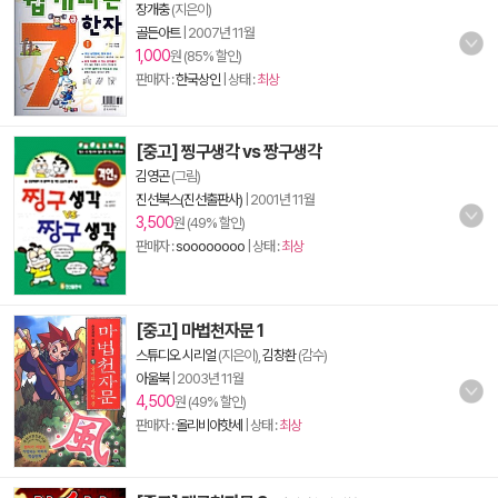
장개충
(지은이)
골든아트
|
2007년 11월
1,000
원 (85% 할인)
판매자 :
한국상인
| 상태 :
최상
[중고] 찡구생각 vs 짱구생각
김영곤
(그림)
진선북스(진선출판사)
|
2001년 11월
3,500
원 (49% 할인)
판매자 :
soooooooo
| 상태 :
최상
[중고] 마법천자문 1
스튜디오 시리얼
(지은이),
김창환
(감수)
아울북
|
2003년 11월
4,500
원 (49% 할인)
판매자 :
올리비아핫세
| 상태 :
최상