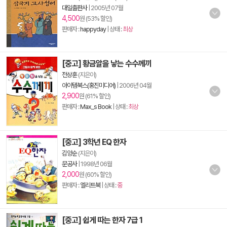
대일출판사
|
2005년 07월
4,500
원 (53% 할인)
판매자 :
happyday
| 상태 :
최상
[중고] 황금알을 낳는 수수께끼
전상훈
(지은이)
아이템북스(홍진미디어)
|
2006년 04월
2,900
원 (61% 할인)
판매자 :
Max_s Book
| 상태 :
최상
[중고] 3학년 EQ 한자
김양순
(지은이)
문공사
|
1998년 06월
2,000
원 (60% 할인)
판매자 :
엘리트북
| 상태 :
중
[중고] 쉽게 따는 한자 7급 1