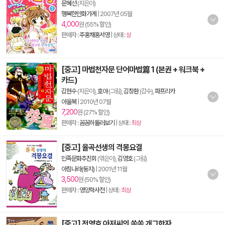
문혜선
(지은이)
행복한만화가게
|
2007년 05월
4,000
원 (55% 할인)
판매자 :
주홍채홍서영
| 상태 :
상
[중고] 마법천자문 단어마법篇 1 (본권 + 워크북 +
카드)
김현수
(지은이),
호야
(그림),
김창환
(감수),
파프리카
아울북
|
2010년 07월
7,200
원 (27% 할인)
판매자 :
꼼꼼히둘러보기
| 상태 :
최상
[중고] 율곡선생의 격몽요결
민족문화추진회
(엮은이),
김영호
(그림)
아침나라(둥지)
|
2001년 11월
3,500
원 (50% 할인)
판매자 :
영양학사전
| 상태 :
최상
[중고] 전영호 아저씨의 쏙쏙 개그한자