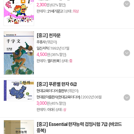
2,300
원 (62% 할인)
판매자 :
21세기문고
| 상태 :
최상
[중고] 천자문
주흥사
(엮은이)
일신서적
|
1992년 07월
4,500
원 (36% 할인)
판매자 :
엘리트북
| 상태 :
중
[중고] 푸른별 한자 6급
현대교육미디어 출판부
(엮은이)
현대음악출판사(현대교육미디어)
|
2002년 06월
3,000
원 (45% 할인)
판매자 :
이아
| 상태 :
상
[중고] Essential 한자능력 검정시험 7급 (바코드
중복)