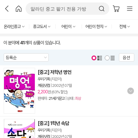
온라인중고
중고도서
어린이
어린이 한자
전체
이 분야에
41
개의 상품이 있습니다.
옵션
[중고] 저학년 명언
우리기획
(지은이)
계림닷컴
|
2002년 07월
2,200
원 (63% 할인)
판매자 :
21세기문고
| 상태 :
최상
[중고] 1학년 속담
우리기획
(지은이)
계림닷컴
|
2002년 07월