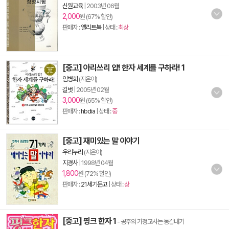
신원교육
|
2003년 06월
2,000
원 (67% 할인)
판매자 :
엘리트북
| 상태 :
최상
[중고] 아리쓰리 얍! 한자 세계를 구하라! 1
임병희
(지은이)
길벗
|
2005년 02월
3,000
원 (65% 할인)
판매자 :
hbdia
| 상태 :
중
[중고] 재미있는 말 이야기
우리누리
(지은이)
지경사
|
1998년 04월
1,800
원 (72% 할인)
판매자 :
21세기문고
| 상태 :
상
[중고] 핑크 한자 1
- 공주의 가정교사는 동갑내기