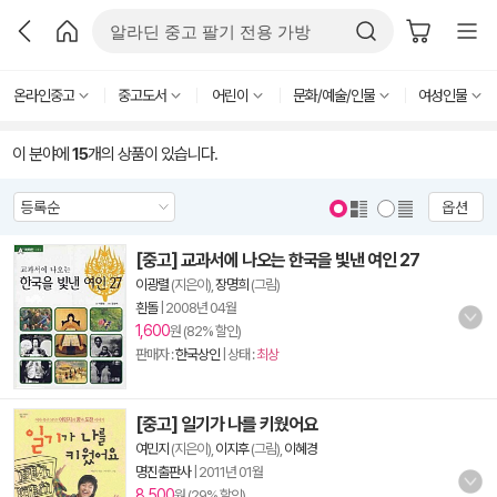
온라인중고
중고도서
어린이
문화/예술/인물
여성인물
이 분야에
15
개의 상품이 있습니다.
옵션
[중고] 교과서에 나오는 한국을 빛낸 여인 27
이광렬
(지은이),
장명희
(그림)
흰돌
|
2008년 04월
1,600
원 (82% 할인)
판매자 :
한국상인
| 상태 :
최상
[중고] 일기가 나를 키웠어요
여민지
(지은이),
이지후
(그림),
이혜경
명진출판사
|
2011년 01월
8,500
원 (29% 할인)