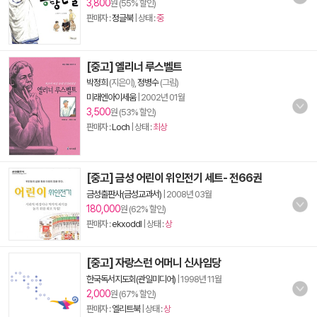
3,800
원 (55% 할인)
판매자 :
정글북
| 상태 :
중
[중고] 엘리너 루스벨트
박정희
(지은이),
정병수
(그림)
미래엔아이세움
|
2002년 01월
3,500
원 (53% 할인)
판매자 :
Loch
| 상태 :
최상
[중고] 금성 어린이 위인전기 세트- 전66권
금성출판사(금성교과서)
|
2008년 03월
180,000
원 (62% 할인)
판매자 :
ekxoddl
| 상태 :
상
[중고] 자랑스런 어머니 신사임당
한국독서지도회(관일미디어)
|
1998년 11월
2,000
원 (67% 할인)
판매자 :
엘리트북
| 상태 :
상