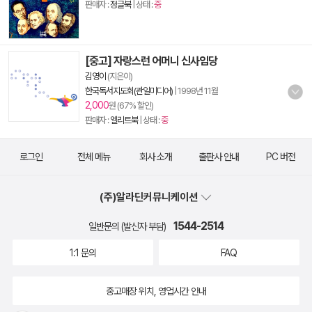
판매자 :
정글북
| 상태 :
중
[중고] 자랑스런 어머니 신사임당
김영이
(지은이)
한국독서지도회(관일미디어)
|
1998년 11월
2,000
원 (67% 할인)
판매자 :
엘리트북
| 상태 :
중
로그인
전체 메뉴
회사 소개
출판사 안내
PC 버전
(주)알라딘커뮤니케이션
1544-2514
일반문의 (발신자 부담)
1:1 문의
FAQ
중고매장 위치, 영업시간 안내