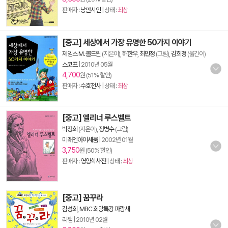
판매자 :
낭만시인
| 상태 :
최상
[중고] 세상에서 가장 유명한 50가지 이야기
제임스 M. 볼드윈
(지은이),
허한우
,
최민정
(그림),
김희정
(옮긴이)
스코프
|
2010년 05월
4,700
원 (51% 할인)
판매자 :
수호천사
| 상태 :
최상
[중고] 엘리너 루스벨트
박정희
(지은이),
정병수
(그림)
미래엔아이세움
|
2002년 01월
3,750
원 (50% 할인)
판매자 :
영양학사전
| 상태 :
최상
[중고] 꿈꾸라
김성희
,
MBC 희망특강 파랑새
리잼
|
2010년 02월