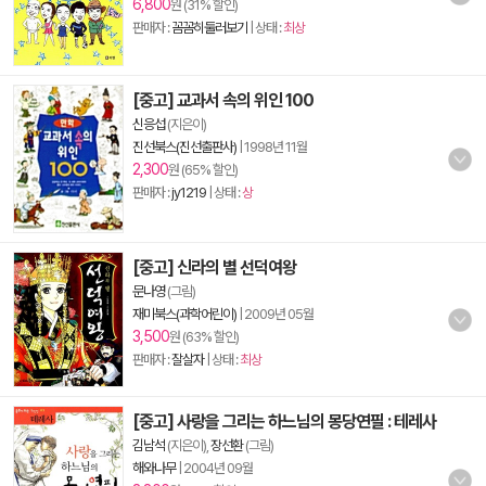
6,800
원 (31% 할인)
판매자 :
꼼꼼히둘러보기
| 상태 :
최상
[중고] 교과서 속의 위인 100
신응섭
(지은이)
진선북스(진선출판사)
|
1998년 11월
2,300
원 (65% 할인)
판매자 :
jy1219
| 상태 :
상
[중고] 신라의 별 선덕여왕
문나영
(그림)
재미북스(과학어린이)
|
2009년 05월
3,500
원 (63% 할인)
판매자 :
잘살자
| 상태 :
최상
[중고] 사랑을 그리는 하느님의 몽당연필 : 테레사
김남석
(지은이),
장선환
(그림)
해와나무
|
2004년 09월