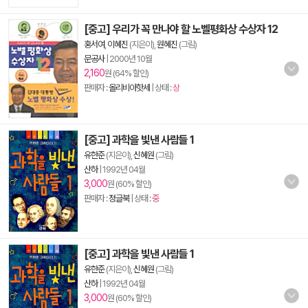
[중고] 우리가 꼭 만나야 할 노벨평화상 수상자 12
홍서여
,
이혜진
(지은이),
원혜진
(그림)
문공사
|
2000년 10월
2,160
원 (64% 할인)
판매자 :
올리비아핫세
| 상태 :
상
[중고] 과학을 빛낸 사람들 1
유한준
(지은이),
신혜원
(그림)
산하
|
1992년 04월
3,000
원 (60% 할인)
판매자 :
정글북
| 상태 :
중
[중고] 과학을 빛낸 사람들 1
유한준
(지은이),
신혜원
(그림)
산하
|
1992년 04월
3,000
원 (60% 할인)