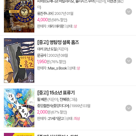
피에르도메니코 바칼라리오
,
율리시스 무어
(지은이),
이현경
(옮긴
이)
웅진주니어
|
2007년 01월
4,000
원 (58% 할인)
판매자 :
아리 아리랑
| 상태 :
상
[중고] 명탐정 셜록 홈즈
아서 코난 도일
(지은이)
문공사
|
2002년 08월
1,950
원 (76% 할인)
판매자 :
Max_s Book
| 상태 :
상
[중고] 15소년 표류기
쥘 베른
(지은이),
전혜령
(그림)
중앙출판사(중앙미디어)
|
1999년 03월
2,000
원 (67% 할인)
판매자 :
21세기문고
| 상태 :
최상