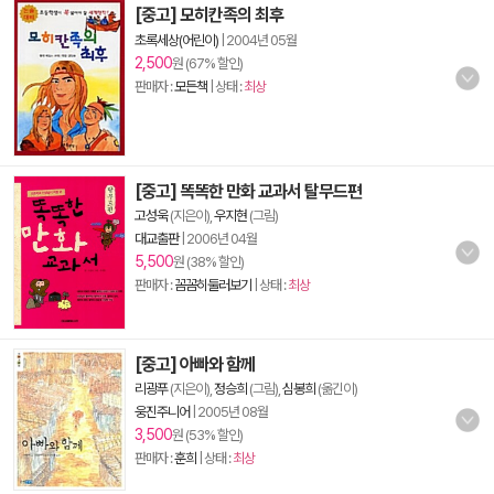
[중고] 모히칸족의 최후
초록세상(어린이)
|
2004년 05월
2,500
원 (67% 할인)
판매자 :
모든책
| 상태 :
최상
[중고] 똑똑한 만화 교과서 탈무드편
고성욱
(지은이),
우지현
(그림)
대교출판
|
2006년 04월
5,500
원 (38% 할인)
판매자 :
꼼꼼히둘러보기
| 상태 :
최상
[중고] 아빠와 함께
리광푸
(지은이),
정승희
(그림),
심봉희
(옮긴이)
웅진주니어
|
2005년 08월
3,500
원 (53% 할인)
판매자 :
훈희
| 상태 :
최상