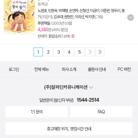
등 학교
노원호
,
민현숙
,
박재형
,
손연자
,
신형건
,
이금이
,
이준관
,
정두리
,
홍
기
(지은이),
김유대
,
권현진
,
이희선
,
박지영
(그림)
푸른책들
|
2003년 03월
4,340
원 (49% 할인)
판매자 :
맑은소리
| 상태 :
중
1
2
3
4
5
로그인
전체 메뉴
회사 소개
출판사 안내
PC 버전
(주)알라딘커뮤니케이션
1544-2514
일반문의 (발신자 부담)
1:1 문의
FAQ
중고매장 위치, 영업시간 안내