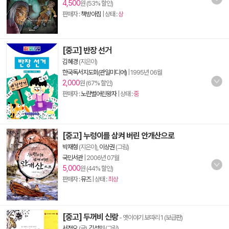
4,500
원 (53% 할인)
판매자 :
책방아짐
| 상태 :
상
[중고] 반장 선거
김혜경
(지은이)
한국독서지도회(관일미디어)
|
1995년 06월
2,000
원 (67% 할인)
판매자 :
노란별어린왕자
| 상태 :
중
[중고] 누렁이를 삼켜 버린 안개산으로
박재형
(지은이),
이상권
(그림)
국민서관
|
2006년 07월
5,000
원 (44% 할인)
판매자 :
뮤즈
| 상태 :
최상
[중고] 두꺼비 신랑
- 옛이야기 보따리 1 (보급판)
서정오
(글),
김성민
(그림)