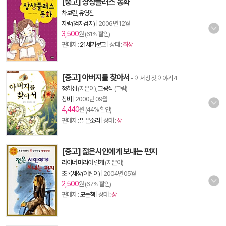
[중고] 상상플러스 동화
차보란
,
유영진
자람(엄지검지)
|
2006년 12월
3,500
원 (61% 할인)
판매자 :
21세기문고
| 상태 :
최상
[중고] 아버지를 찾아서
- 이 세상 첫 이야기 4
정하섭
(지은이),
고광삼
(그림)
창비
|
2000년 09월
4,440
원 (44% 할인)
판매자 :
맑은소리
| 상태 :
상
[중고] 젊은시인에게 보내는 편지
라이너 마리아 릴케
(지은이)
초록세상(어린이)
|
2004년 05월
2,500
원 (67% 할인)
판매자 :
모든책
| 상태 :
상