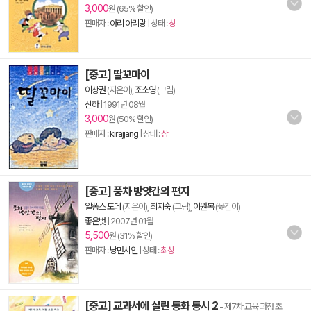
3,000
원 (65% 할인)
판매자 :
아리 아리랑
| 상태 :
상
[중고] 딸꼬마이
이상권
(지은이),
조소영
(그림)
산하
|
1991년 08월
3,000
원 (50% 할인)
판매자 :
kirajjang
| 상태 :
상
[중고] 풍차 방앗간의 편지
알퐁스 도데
(지은이),
최지숙
(그림),
이원복
(옮긴이)
좋은벗
|
2007년 01월
5,500
원 (31% 할인)
판매자 :
낭만시인
| 상태 :
최상
[중고] 교과서에 실린 동화 동시 2
- 제7차 교육 과정 초