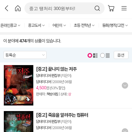
온라인중고
중고도서
어린이
초등 전학년
동화/명작/고전
이 분야에
474
개의 상품이 있습니다.
옵션
[중고] 끝나지 않는 저주
담터미디어 편집부
(지은이)
담터미디어
|
2009년 06월
4,500
원 (53% 할인)
판매자 :
책방아짐
| 상태 :
상
[중고] 죽음을 알려주는 컴퓨터
담터미디어 편집부
(지은이)
담터미디어
|
2009년 06월