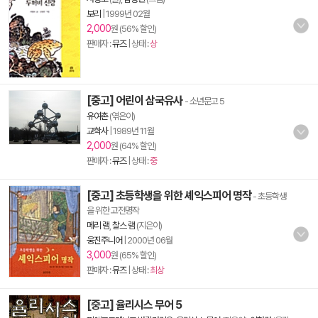
보리
|
1999년 02월
2,000
원 (56% 할인)
판매자 :
뮤즈
| 상태 :
상
[중고] 어린이 삼국유사
- 소년문고 5
유여촌
(엮은이)
교학사
|
1989년 11월
2,000
원 (64% 할인)
판매자 :
뮤즈
| 상태 :
중
[중고] 초등학생을 위한 셰익스피어 명작
- 초등학생
을 위한 고전명작
메리 램
,
찰스 램
(지은이)
웅진주니어
|
2000년 06월
3,000
원 (65% 할인)
판매자 :
뮤즈
| 상태 :
최상
[중고] 율리시스 무어 5