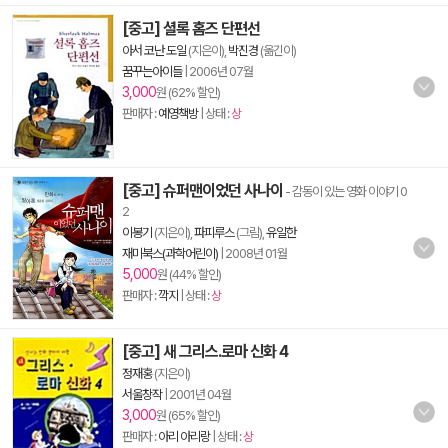
[중고] 셜록 홈즈 단편선
아서 코난 도일
(지은이),
박진경
(옮긴이)
꿈꾸는아이들
|
2006년 07월
3,000
원 (62% 할인)
판매자 :
예영책방
| 상태 :
상
[중고] 슈퍼맨이었던 사나이
- 감동이 있는 영화 이야기 0
2
이봉기
(지은이),
파피루스
(그림),
유일한
재미북스(과학어린이)
|
2008년 01월
5,000
원 (44% 할인)
판매자 :
깍지
| 상태 :
상
[중고] 새 그리스.로마 신화 4
정재홍
(지은이)
서울창작
|
2001년 04월
3,000
원 (65% 할인)
판매자 :
아리 아리랑
| 상태 :
상