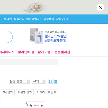
로그인
회원가입
마이페이지
고객센터
장바구니
(0)
매자매니저
알라딘에 중고팔기
중고 전문셀러샵
옵션 설정
24개
바구니 담기
보관함 담기
마이리스트 담기