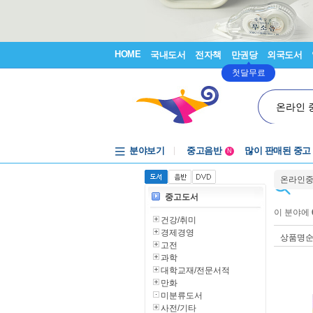
HOME
국내도서
전자책
만권당
외국도서
첫달무료
온라인 
분야보기
중고음반
많이 판매된 중고
N
1천원부터
온라인
중고음반
중고도서
이 분야에
건강/취미
경제경영
상품명
고전
과학
대학교재/전문서적
만화
미분류도서
사전/기타