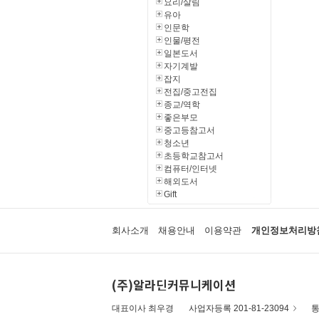
요리/살림
유아
인문학
인물/평전
일본도서
자기계발
잡지
전집/중고전집
종교/역학
좋은부모
중고등참고서
청소년
초등학교참고서
컴퓨터/인터넷
해외도서
Gift
회사소개
채용안내
이용약관
개인정보처리방
(주)알라딘커뮤니케이션
대표이사 최우경
사업자등록 201-81-23094
통