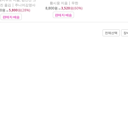
황시웅 지음 | 무한
원진 옮김 | 주니어김영사
8,800
원→
3,520
원(60%)
00
원→
5,800
원(28%)
판매자 배송
판매자 배송
전체선택
장