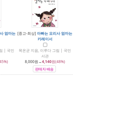
사 엄마는
[중고-최상]
아빠는 요리사 엄마는
카레이서
림 | 국민
목온균 지음, 이루다 그림 | 국민
서관
45%)
8,000
원→
4,140
원(48%)
판매자 배송