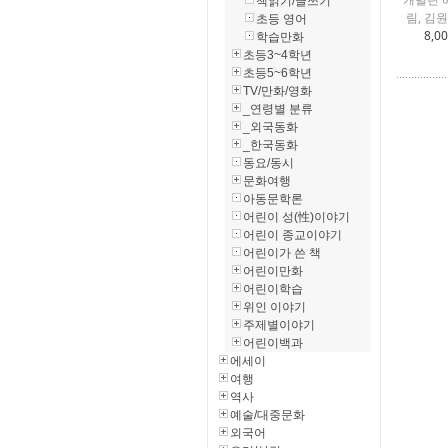
책읽기/글쓰기
림, 김
초등 영어
8,0
학습만화
초등3~4학년
초등5~6학년
TV/만화/영화
_연령별 분류
_외국동화
_한국동화
동요/동시
문화여행
아동문학론
어린이 성(性)이야기
어린이 종교이야기
어린이가 쓴 책
어린이만화
어린이학습
위인 이야기
주제별이야기
어린이백과
에세이
여행
역사
예술/대중문화
외국어