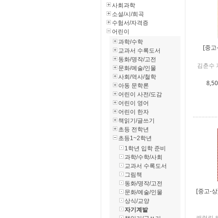
사회과학
소설/시/희곡
수험서/자격증
어린이
과학/수학
[중고
교과서 수록도서
동화/명작/고전
김춘수 
문화/예술/인물
사회/역사/철학
8,5
아동 문학론
어린이 사전/도감
어린이 영어
어린이 한자
책읽기/글쓰기
초등 전학년
초등1~2학년
1학년 입학 준비
과학/수학/사회
교과서 수록도서
그림책
동화/명작/고전
[중고-상
문화/예술/인물
상식/교양
자기계발
캐럴린 