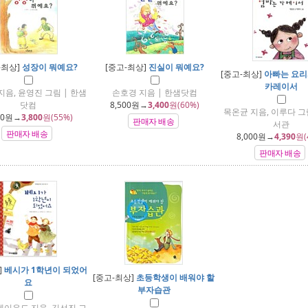
-최상]
성장이 뭐예요?
[중고-최상]
진실이 뭐예요?
[중고-최상]
아빠는 요리
카레이서
지음, 윤영진 그림 | 한샘
손호경 지음 | 한샘닷컴
닷컴
8,500
원→
3,400
원(60%)
목온균 지음, 이루다 그
00
원→
3,800
원(55%)
판매자 배송
서관
판매자 배송
8,000
원→
4,390
원(
판매자 배송
]
베시가 1학년이 되었어
[중고-최상]
초등학생이 배워야 할
요
부자습관
헤이우드 지음, 김선진 그