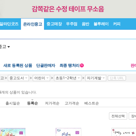
알라딘굿즈
중고매장
우주점
음반
블루레이
커피
온라인중고
중고
새로 등록된 상품
단골판매자
최종 땡처리
판
N
중고
>
중고도서
>
어린이
>
초등1~2학년
>
자기계발
단축 URL
6
개의 상품이 있습니다.
순
출시일순
등록순
저가격순
고가격순
베스트순
전체선택
장