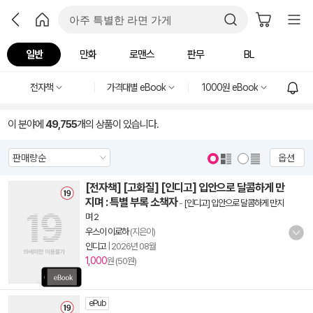
일반
만화
로맨스
판무
BL
전자책
가격대별 eBook
1000원 eBook
이 분야에
49,755
개의 상품이 있습니다.
옵션
[전자책] [고화질] [인디고] 입안으로 달콤하게 만
지며 : 특별 부록 소책자
-
[인디고] 입안으로 달콤하게 만지
며 2
우스이 이로하
(지은이)
인디고
|
2026년 08월
1,000
원 (50원)
ePub