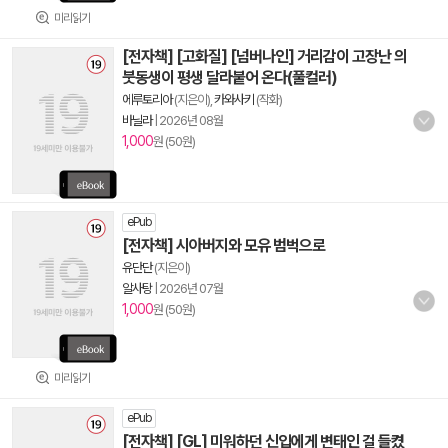
미리읽기
[전자책] [고화질] [넘버나인] 거리감이 고장난 의
붓동생이 평생 달라붙어 온다(풀컬러)
에루토리아
(지은이),
카와사키
(작화)
바닐라
|
2026년 08월
1,000
원 (50원)
ePub
[전자책] 시아버지와 모유 범벅으로
유단단
(지은이)
알사탕
|
2026년 07월
1,000
원 (50원)
미리읽기
ePub
[전자책] [GL] 미워하던 신입에게 변태인 걸 들켰