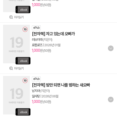
1,000
원 (50원)
미리읽기
ePub
[전자책] 자고 있는데 오빠가
러브이따
(지은이)
로튼로즈
|
2026년 01월
1,000
원 (50원)
미리읽기
ePub
[전자책] 밤만 되면 나를 범하는 새오빠
남지아
(지은이)
알사탕
|
2026년 06월
1,000
원 (50원)