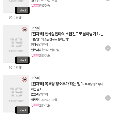
알사탕
|
2026년 04월
1,000
원 (50원)
미리읽기
ePub
[전자책] 연쇄살인마의 소꿉친구로 살아남기 1
-
연
쇄살인마의 소꿉친구로 살아남기 1
정매실
(지은이)
멜로레타
|
2026년 07월
1,000
원 (50원)
미리읽기
ePub
[전자책] 목욕탕 청소부가 하는 일 1
-
목욕탕 청소부가
하는 일 1
호호락
(지은이)
알사탕
|
2026년 07월
1,000
원 (50원)