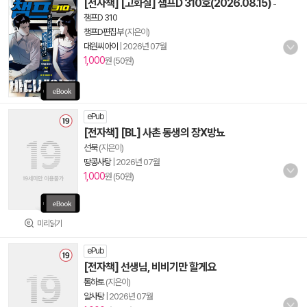
[전자책] [고화질] 챔프D 310호(2026.08.15)
-
챔프D 310
챔프D편집부
(지은이)
대원씨아이
|
2026년 07월
1,000
원 (50원)
ePub
[전자책] [BL] 사촌 동생의 장X방뇨
선묵
(지은이)
땅콩사탕
|
2026년 07월
1,000
원 (50원)
미리읽기
ePub
[전자책] 선생님, 비비기만 할게요
톰하토
(지은이)
알사탕
|
2026년 07월