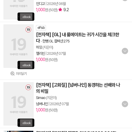
인디고
|
2026년 06월
1,000
9.2
원 (50원)
ePub
[전자책] [GL] 내 룸메이트는 귀가 시간을 체크한
다
-
한뼘 GL 컬렉션 275
히잉
(지은이)
젤리빈
|
2026년 07월
1,000
원 (50원)
미리읽기
[전자책] [고화질] [넘버나인] 동경하는 선배와 나
의 비밀
Simao
(지은이)
넘버나인
|
2026년 07월
1,000
원 (50원)