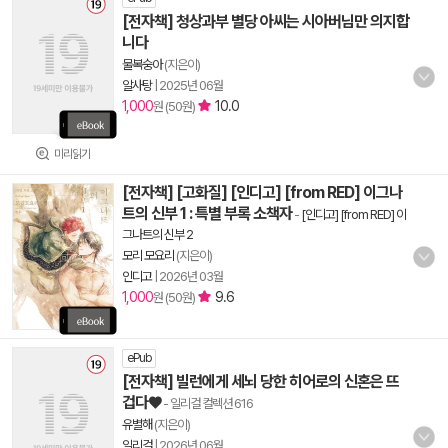
[전자책] 청상과부 별당 아씨는 시아버님만 의지합
니다
물복숭아
(지은이)
알사탕
|
2025년 06월
1,000
10.0
원 (50원)
미리읽기
[전자책] [고화질] [인디고] [from RED] 이그나
트의 신부 1 : 특별 부록 소책자
-
[인디고] [from RED] 이
그나트의 신부 2
모리 모요리
(지은이)
인디고
|
2026년 03월
1,000
9.6
원 (50원)
ePub
[전자책] 빌런에게 세뇌 당한 히어로의 신혼은 뜨
겁다♥
- 일리걸 컬렉션 616
유별해
(지은이)
일리걸
|
2026년 06월