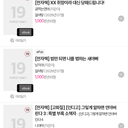
[전자책] XX 취향이라 대신 당해드립니다!
곰먹는연어
(지은이)
알사탕
|
2026년 07월
1,000
원 (50원)
미리읽기
ePub
[전자책] 밤만 되면 나를 범하는 새아빠
남지아
(지은이)
알사탕
|
2026년 07월
1,000
원 (50원)
미리읽기
[전자책] [고화질] [인디고] 그렇게 말하면 안아버
린다 3 : 특별 부록 소책자
-
[인디고] 그렇게 말하면 안아버
린다 4
니야마
(지은이)