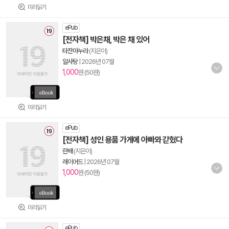
미리읽기
ePub
[전자책] 박은채, 박은 채 있어
타잔마누라
(지은이)
알사탕
|
2026년 07월
1,000
원 (50원)
미리읽기
ePub
[전자책] 성인 용품 가게에 아빠와 갇혔다
란배
(지은이)
레이어드
|
2026년 07월
1,000
원 (50원)
미리읽기
ePub