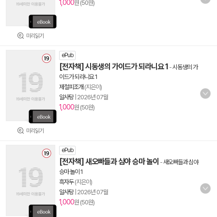
1,000
원 (50원)
미리읽기
ePub
[전자책] 시동생의 가이드가 되라니요 1
-
시동생의 가
이드가 되라니요 1
제철피조개
(지은이)
알사탕
|
2026년 07월
1,000
원 (50원)
미리읽기
ePub
[전자책] 새오빠들과 심야 승마 놀이
-
새오빠들과 심야
승마 놀이 1
흑자두
(지은이)
알사탕
|
2026년 07월
1,000
원 (50원)