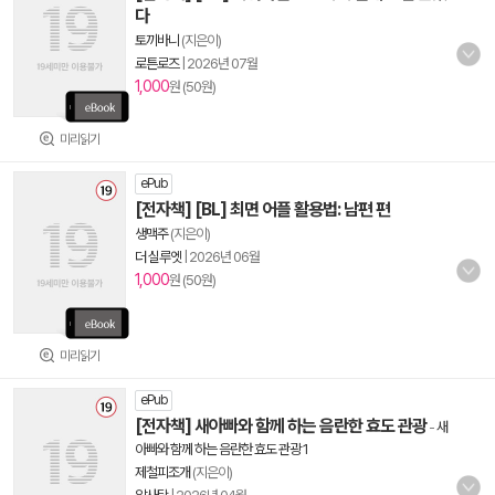
다
토끼바니
(지은이)
로튼로즈
|
2026년 07월
1,000
원 (50원)
미리읽기
ePub
[전자책] [BL] 최면 어플 활용법: 남편 편
생맥주
(지은이)
더 실루엣
|
2026년 06월
1,000
원 (50원)
미리읽기
ePub
[전자책] 새아빠와 함께 하는 음란한 효도 관광
-
새
아빠와 함께 하는 음란한 효도 관광 1
제철피조개
(지은이)