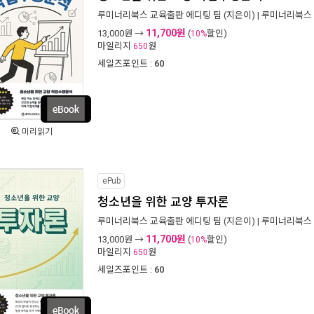
루미너리북스 교육출판 에디팅 팀
(지은이) |
루미너리북스
11,700원
13,000
원 →
(
할인)
10%
마일리지
원
650
세일즈포인트 :
60
미리읽기
ePub
청소년을 위한 교양 투자론
루미너리북스 교육출판 에디팅 팀
(지은이) |
루미너리북스
11,700원
13,000
원 →
(
할인)
10%
마일리지
원
650
세일즈포인트 :
60