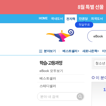
HOME
국내도서
만권당
외국도서
전자책
첫달무료
eBook
분야보기
베스트셀러
새로나온책
이
학습-고등과정
eBook 모두보기
이 분
베스트셀러
스테디셀러