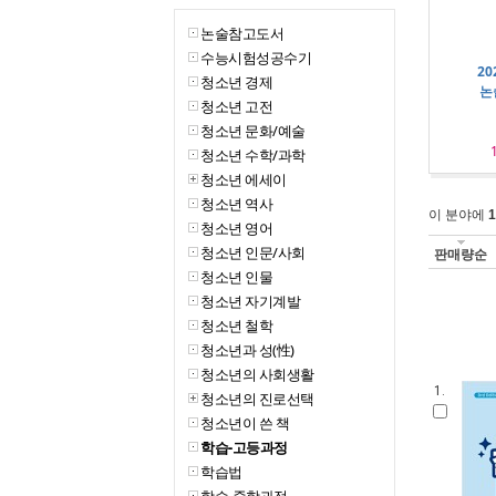
논술참고도서
수능시험성공수기
2
청소년 경제
논
청소년 고전
청소년 문화/예술
청소년 수학/과학
청소년 에세이
청소년 역사
이 분야에
1
청소년 영어
청소년 인문/사회
판매량순
청소년 인물
청소년 자기계발
청소년 철학
청소년과 성(性)
청소년의 사회생활
1.
청소년의 진로선택
청소년이 쓴 책
학습-고등과정
학습법