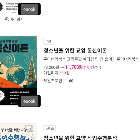
미리읽기
PDF
청소년을 위한 교양 통신이론
루미너리북스 교육출판 에디팅 팀
(지은이) |
루미너리북스
11,700원
13,000
원 →
(
할인)
10%
마일리지
원
650
세일즈포인트 :
60
ePub
청소년을 위한 교양 작업수행분석