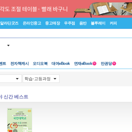
알라딘굿즈
온라인중고
중고매장
우주점
음반
블루레이
커피
벤트
전자책캐시
오디오북
대여eBook
연재eBook
만권당
N
N
야 신간 베스트