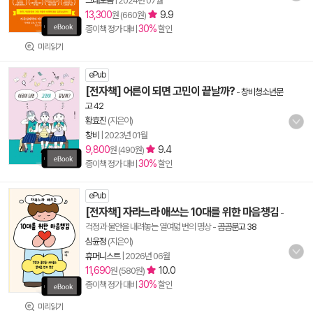
그래도봄
|
2024년 07월
13,300
9.9
원 (660원)
30%
종이책 정가 대비
할인
미리읽기
ePub
[전자책] 어른이 되면 고민이 끝날까?
-
창비청소년문
고 42
황효진
(지은이)
창비
|
2023년 01월
9,800
9.4
원 (490원)
30%
종이책 정가 대비
할인
ePub
[전자책] 자라느라 애쓰는 10대를 위한 마음챙김
-
걱정과 불안을 내려놓는 열여덟 번의 명상
-
곰곰문고 38
심윤정
(지은이)
휴머니스트
|
2026년 06월
11,690
10.0
원 (580원)
30%
종이책 정가 대비
할인
미리읽기