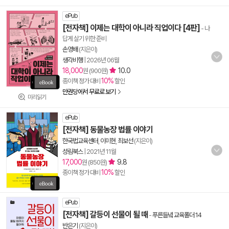
ePub
[전자책] 이제는 대학이 아니라 직업이다 [4판]
- 나
답게 살기 위한 준비
손영배
(지은이)
생각비행
|
2026년 06월
18,000
10.0
원 (900원)
10%
종이책 정가 대비
할인
만권당에서 무료로 보기
미리읽기
ePub
[전자책] 동물농장 법률 이야기
한국법교육센터
,
이미현
,
최보선
(지은이)
성림북스
|
2021년 11월
17,000
9.8
원 (850원)
10%
종이책 정가 대비
할인
ePub
[전자책] 갈등이 선물이 될 때
-
푸른들녘 교육폴더 14
반은기
(지은이)