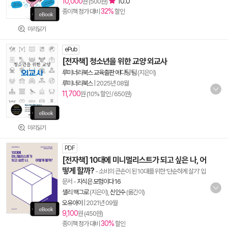
10,000
10.0
원 (500원)
32%
종이책 정가 대비
할인
미리읽기
ePub
[전자책] 청소년을 위한 교양 외교사
루미너리북스 교육출판 에디팅 팀
(지은이)
루미너리북스
|
2025년 08월
11,700
원 (10% 할인 / 650원)
미리읽기
PDF
[전자책] 10대에 미니멀리스트가 되고 싶은 나, 어
떻게 할까?
- 소비의 큰손이 된 10대를 위한 ‘단순하게 살기’ 입
문서
-
지식은 모험이다 16
샐리 맥그로
(지은이),
신인수
(옮긴이)
오유아이
|
2021년 09월
9,100
원 (450원)
30%
종이책 정가 대비
할인