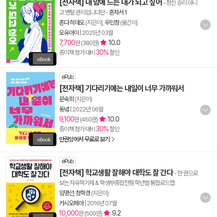
[전자책] 내 맘에 드는 내가 되고 싶어
- 정신 승리 아니
고 멘탈 관리입니다만
-
혼자서 1
혼다 히데오
(지은이),
우민정
(옮긴이)
오유아이
|
2025년 03월
7,700
10.0
원 (380원)
30%
종이책 정가 대비
할인
ePub
[전자책] 기다리기에는 내일이 너무 가까워서
문숙희
(지은이)
동녘
|
2022년 06월
9,100
10.0
원 (450원)
30%
종이책 정가 대비
할인
만권당에서 무료로 보기
ePub
[전자책] 학교생활 잘해야 대학도 잘 간다
- 한 권으로
보는 자유학기제 & 학생부종합전형 학년별 통합로드맵
임명선
,
정학경
(지은이)
카시오페아
|
2016년 07월
10,000
9.2
원 (500원)