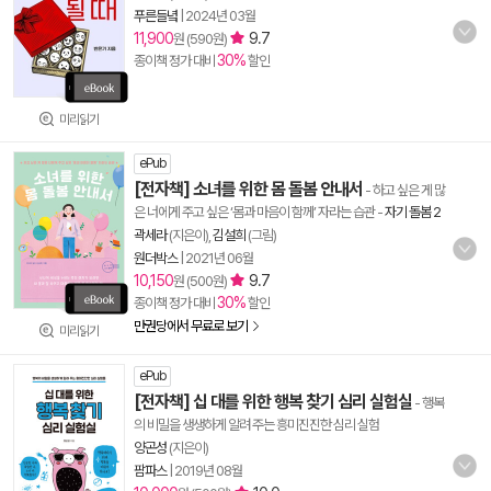
푸른들녘
|
2024년 03월
11,900
9.7
원 (590원)
30%
종이책 정가 대비
할인
미리읽기
ePub
[전자책] 소녀를 위한 몸 돌봄 안내서
- 하고 싶은 게 많
은 너에게 주고 싶은 ‘몸과 마음이 함께’ 자라는 습관
-
자기 돌봄 2
곽세라
(지은이),
김설희
(그림)
원더박스
|
2021년 06월
10,150
9.7
원 (500원)
30%
종이책 정가 대비
할인
만권당에서 무료로 보기
미리읽기
ePub
[전자책] 십 대를 위한 행복 찾기 심리 실험실
- 행복
의 비밀을 생생하게 알려 주는 흥미진진한 심리 실험
양곤성
(지은이)
팜파스
|
2019년 08월