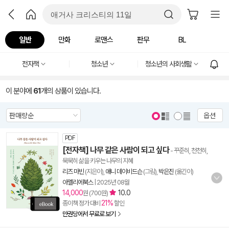
일반
만화
로맨스
판무
BL
전자책
청소년
청소년의 사회생활
이 분야에
61
개의 상품이 있습니다.
옵션
PDF
[전자책] 나무 같은 사람이 되고 싶다
- 꾸준히, 천천히,
묵묵히 삶을 키우는 나무의 지혜
리즈 마빈
(지은이),
애니 데이비드슨
(그림),
박은진
(옮긴이)
아멜리에북스
|
2025년 08월
14,000
10.0
원 (700원)
21%
종이책 정가 대비
할인
만권당에서 무료로 보기