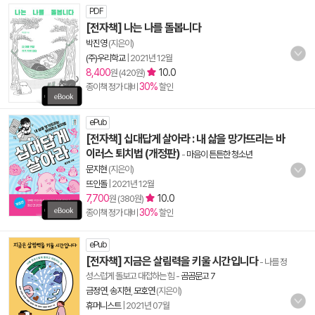
PDF
[전자책] 나는 나를 돌봅니다
박진영
(지은이)
(주)우리학교
|
2021년 12월
8,400
10.0
원 (420원)
30%
종이책 정가 대비
할인
ePub
[전자책] 십대답게 살아라 : 내 삶을 망가뜨리는 바
이러스 퇴치법 (개정판)
-
마음이 튼튼한 청소년
문지현
(지은이)
뜨인돌
|
2021년 12월
7,700
10.0
원 (380원)
30%
종이책 정가 대비
할인
ePub
[전자책] 지금은 살림력을 키울 시간입니다
- 나를 정
성스럽게 돌보고 대접하는 힘
-
곰곰문고 7
금정연
,
송지현
,
모호연
(지은이)
휴머니스트
|
2021년 07월