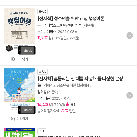
ePub
[전자책] 청소년을 위한 교양 행정이론
루미너리북스 교육출판 에디팅 팀
(지은이)
루미너리북스
|
2025년 08월
11,700
원 (10% 할인 / 650원)
미리읽기
ePub
[전자책] 흔들리는 십 대를 지탱해 줄 다정한 문장
들
- 김혜정의 청소년을 위한 힐링 에세이
김혜정
(지은이)
다산에듀
|
2025년 07월
14,400
9.9
원 (720원)
20%
종이책 정가 대비
할인
미리읽기
PDF