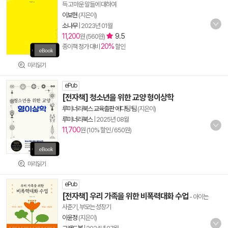
득 고마운 말들에 대하여
이보현
(지은이)
소나무
|
2023년 01월
11,200
9.5
원 (560원)
20%
종이책 정가 대비
할인
미리읽기
ePub
[전자책] 청소년을 위한 교양 형이상학
루미너리북스 교육출판 에디팅 팀
(지은이)
루미너리북스
|
2025년 08월
11,700
원 (10% 할인 / 650원)
미리읽기
ePub
[전자책] 우리 가족을 위한 비폭력대화 수업
- 아이는
사춘기, 부모는 성장기
이윤정
(지은이)