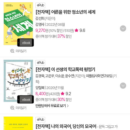
ePub
[전자책] 어른을 위한 청소년의 세계
김선희
(지은이)
김영사
|
2022년 06월
9,270
9.6
원 (10% 할인 / 510원)
37%
종이책 정가 대비
할인
미리읽기
ePub
[전자책] 이 선생의 학교폭력 평정기
김경욱
,
고은우
,
이소운
,
윤수연
(지은이),
따돌림사회연구모임
(기
획)
양철북
|
2020년 11월
8,400
9.2
원 (420원)
30%
종이책 정가 대비
할인
만권당에서 무료로 보기
미리읽기
ePub
[전자책] 나의 외국어, 당신의 모국어
- 문득 그립고 가