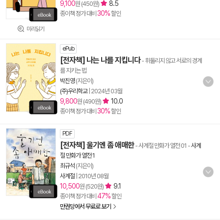
9,100
8.5
원 (450원)
30%
종이책 정가 대비
할인
미리읽기
ePub
[전자책] 나는 나를 지킵니다
- 휘둘리지 않고 서로의 경계
를 지키는 법
박진영
(지은이)
(주)우리학교
|
2024년 03월
9,800
10.0
원 (490원)
30%
종이책 정가 대비
할인
PDF
[전자책] 울기엔 좀 애매한
- 사계절 만화가 열전 01
-
사계
절 만화가 열전 1
최규석
(지은이)
사계절
|
2010년 08월
10,500
9.1
원 (520원)
47%
종이책 정가 대비
할인
만권당에서 무료로 보기