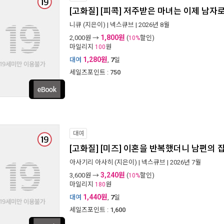
[고화질] [피콕] 저주받은 마녀는 이제 남자로
니큐
(지은이) |
넥스큐브
| 2026년 8월
1,800원
2,000
원 →
(
할인)
10%
마일리지
원
100
1,280원
대여
,
7
일
세일즈포인트 :
750
대여
[고화질] [미즈] 이혼을 반복했더니 남편의
아사기리 아사히
(지은이) |
넥스큐브
| 2026년 7월
3,240원
3,600
원 →
(
할인)
10%
마일리지
원
180
1,440원
대여
,
7
일
세일즈포인트 :
1,600