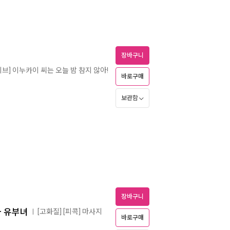
장바구니
이브] 이누카이 씨는 오늘 밤 참지 않아!
바로구매
보관함
장바구니
국 유부녀
[고화질] [피콕] 마사지
ㅣ
바로구매