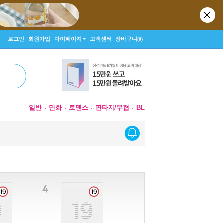
로그인
회원가입
마이페이지
고객센터
장바구니
(0)
일반
만화
로맨스
판타지/무협
BL