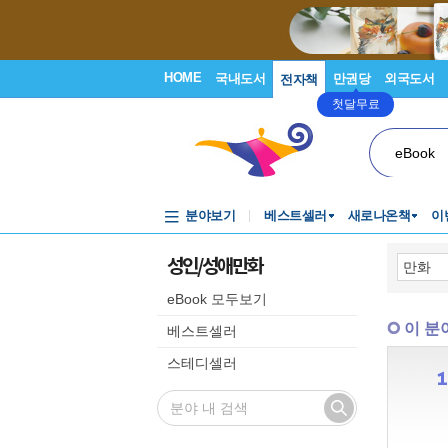
HOME
국내도서
만권당
외국도서
전자책
첫달무료
eBook
분야보기
베스트셀러
새로나온책
이
성인/성애만화
eBook 모두보기
이 분
베스트셀러
스테디셀러