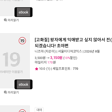
미리읽기
[고화질] 왕자에게 익애받고 싶지 않아서 전
되겠습니다! 초야편
니즈마
(지은이) |
서울미디어코믹스
| 2026년 8월
3,150원
3,500
원 →
(
할인)
10%
마일리지
원
170
10.0
(
1
) | 세일즈포인트 :
770
미리읽기
대여