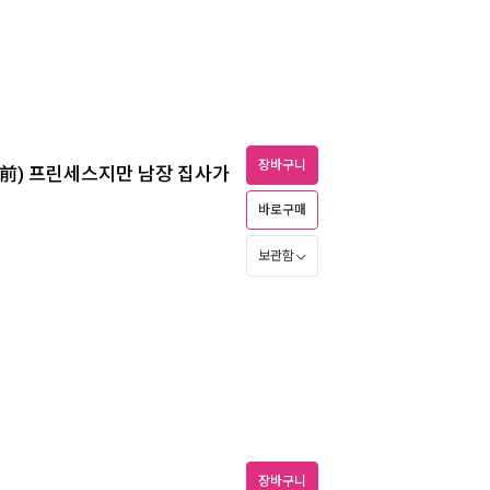
장바구니
(前) 프린세스지만 남장 집사가
바로구매
보관함
장바구니