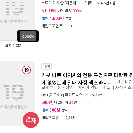
스튜디오 후안
(지은이) |
넥스큐브
| 2026년 8월
6,000원
, 마일리지
원
300
4,800원
대여
,
7
일
세일즈포인트 :
660
미리읽기
대여
기분 나쁜 아저씨의 전용 구멍으로 타락한 
기분 나쁜
ㅣ
에 없었는데 질내 사정 섹스라니~
교제 여대생 ~삽입은 예정에 없었는데 질내 사정 섹
Uyu
(지은이) |
라이트박스
| 2026년 5월
600원
, 마일리지
원
30
300원
대여
,
3
일
연재
세일즈포인트 :
2,365