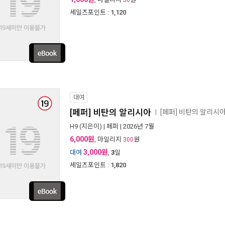
세일즈포인트 :
1,120
대여
[페퍼] 비탄의 알리시아
[페퍼] 비탄의 알리시
ㅣ
H9
(지은이) |
페퍼
| 2026년 7월
6,000원
, 마일리지
원
300
3,000원
대여
,
3
일
세일즈포인트 :
1,820