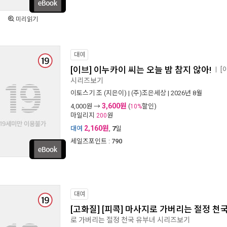
미리읽기
대여
[이브] 이누카이 씨는 오늘 밤 참지 않아!
[
ㅣ
시리즈보기
이토스기 조
(지은이) |
(주)조은세상
| 2026년 8월
3,600원
4,000
원 →
(
할인)
10%
마일리지
원
200
2,160원
대여
,
7
일
세일즈포인트 :
790
대여
[고화질] [피콕] 마사지로 가버리는 절정 천
로 가버리는 절정 천국 유부녀 시리즈보기