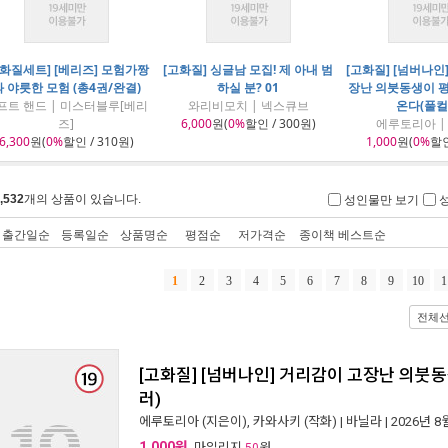
고화질세트] [베리즈] 모험가짱
[고화질] 싱글남 모집! 제 아내 범
[고화질] [넘버나인
과 야릇한 모험 (총4권/완결)
하실 분? 01
장난 의붓동생이 
프트 핸드 | 미스터블루[베리
와리비모치 | 넥스큐브
온다(풀컬
즈]
6,000
원(
0%
할인 / 300원)
에루토리아 |
6,300
원(
0%
할인 / 310원)
1,000
원(
0%
할인
,532
개의 상품이 있습니다.
성인물만 보기
출간일순
등록일순
상품명순
평점순
저가격순
종이책 베스트순
1
2
3
4
5
6
7
8
9
10
1
전체
[고화질] [넘버나인] 거리감이 고장난 의붓
러)
에루토리아
(지은이),
카와사키
(작화) |
바닐라
| 2026년 8
1,000원
, 마일리지
원
50