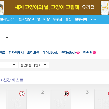
알라딘굿즈
온라인중고
중고매장
우주점
음반
블루레이
커피
벤트
전자책캐시
오디오북
대여eBook
연재eBook
만권당
N
N
야 신간 베스트