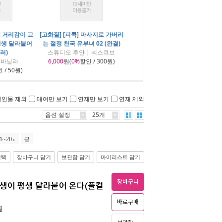
] 거리감이 고
[고화질] [피콕] 마사지로 가버리
평생 달라붙어
는 절정 천국 유부녀 02 (완결)
러)
스튜디오 후안 | 넥스큐브
 바닐라
6,000
원(
0%
할인 / 300원)
 / 50원)
성인물 제외
대여만 보기
연재만 보기
연재 제외
옵션 설정
25개
1~20
끝
선택
장바구니 담기
보관함 담기
마이리스트 담기
장바구니
동생이 평생 달라붙어 온다(풀컬
바로구매
월