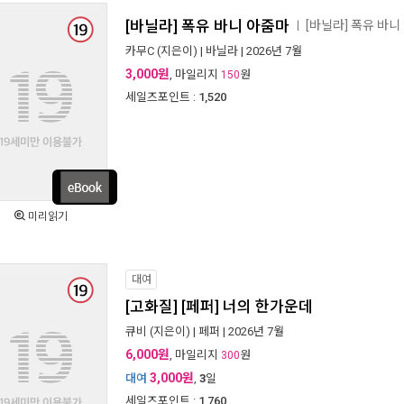
[바닐라] 폭유 바니 아줌마
[바닐라] 폭유 바
ㅣ
카무C
(지은이) |
바닐라
| 2026년 7월
3,000원
, 마일리지
원
150
세일즈포인트 :
1,520
미리읽기
대여
[고화질] [페퍼] 너의 한가운데
큐비
(지은이) |
페퍼
| 2026년 7월
6,000원
, 마일리지
원
300
3,000원
대여
,
3
일
세일즈포인트 :
1,760