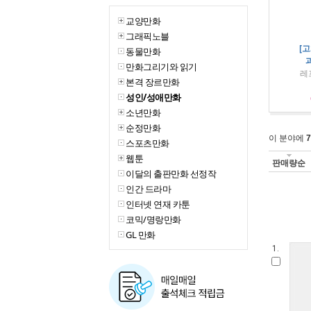
교양만화
그래픽노블
[
동물만화
만화그리기와 읽기
레
본격 장르만화
성인/성애만화
소년만화
순정만화
이 분야에
7
스포츠만화
웹툰
판매량순
이달의 출판만화 선정작
인간 드라마
인터넷 연재 카툰
코믹/명랑만화
GL 만화
1.