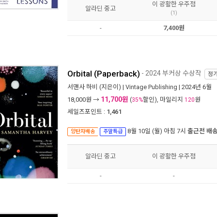
이 광활한 우주점
알라딘 중고
(1)
-
7,400원
Orbital (Paperback)
- 2024 부커상 수상작
정
서맨사 하비
(지은이) |
Vintage Publishing
| 2024년 6월
11,700원
18,000
원 →
(
할인), 마일리지
원
35%
120
세일즈포인트 :
1,461
8월 10일 (월) 아침 7시
출근전 배
양탄자배송
주말특급
알라딘 중고
이 광활한 우주점
-
-