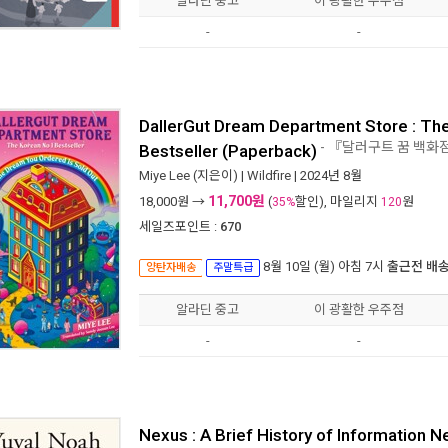
알라딘 중고
이 광활한 우주점
-
-
DallerGut Dream Department Store : The
- 『달러구트 꿈 백
Bestseller (Paperback)
Miye Lee
(지은이) |
Wildfire
| 2024년 8월
11,700원
18,000
원 →
(
할인), 마일리지
원
35%
120
세일즈포인트 :
670
8월 10일 (월) 아침 7시
출근전 배
양탄자배송
주말특급
알라딘 중고
이 광활한 우주점
-
-
Nexus : A Brief History of Information 