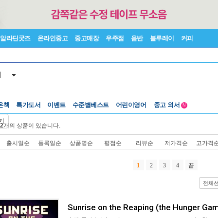
알라딘굿즈
온라인중고
중고매장
우주점
음반
블루레이
커피
서
온책
특가도서
이벤트
수준별베스트
어린이영어
중고 외서
N
Lexile®
5백원부터
기
2
개의 상품이 있습니다.
수준별베스트
중고 외서
출시일순
등록일순
상품명순
평점순
리뷰순
저가격순
고가격
1
2
3
4
끝
전체
Sunrise on the Reaping (the Hunger Ga