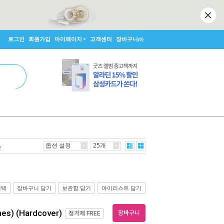
로그인
회원가입
마이페이지
고객센터
장바구니
(0)
옵션 설정
25개
순
선택
장바구니 담기
보관함 담기
마이리스트 담기
mes) (Hardcover)
장바구니
정가제
FREE