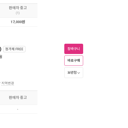
판매자 중고
(1)
17,000원
)
장바구니
정가제
FREE
6월
바로구매
보관함
송
지역변경
판매자 중고
-