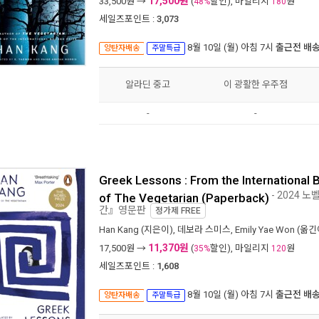
17,500원
33,500
원 →
(
할인), 마일리지
원
48%
180
세일즈포인트 :
3,073
8월 10일 (월) 아침 7시
출근전 배
양탄자배송
주말특급
알라딘 중고
이 광활한 우주점
-
-
Greek Lessons : From the International 
- 2024
of The Vegetarian (Paperback)
간』영문판
정가제
FREE
Han Kang
(지은이),
데보라 스미스
,
Emily Yae Won
(옮긴이
11,370원
17,500
원 →
(
할인), 마일리지
원
35%
120
세일즈포인트 :
1,608
8월 10일 (월) 아침 7시
출근전 배
양탄자배송
주말특급