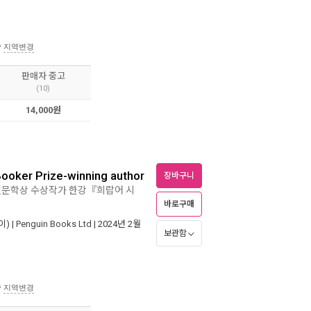
송
지역변경
판매자 중고
(10)
14,000원
Booker Prize-winning author
장바구니
 노벨문학상 수상작가 한강『희랍어 시
바로구매
) |
Penguin Books Ltd
| 2024년 2월
보관함
송
지역변경