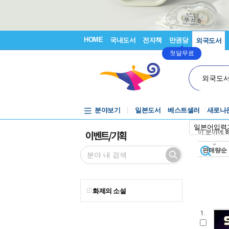
HOME
국내도서
전자책
만권당
외국도서
첫달무료
외국도
분야보기
일본도서
베스트셀러
새로나
일본어입력
이벤트/기획
이 분야에
8
판매량순
화제의 소설
1.