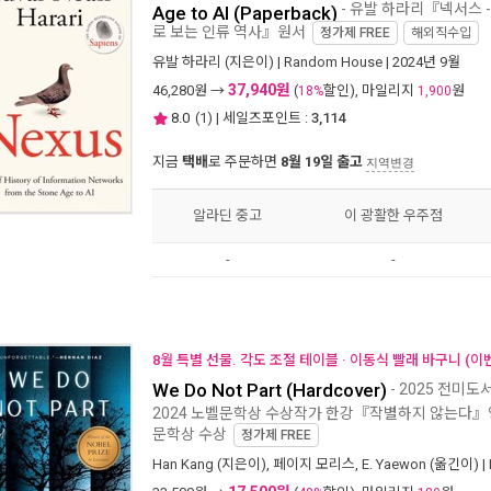
- 유발 하라리『넥서스 -
Age to AI (Paperback)
로 보는 인류 역사』원서
정가제
FREE
해외직수입
유발 하라리
(지은이) |
Random House
| 2024년 9월
37,940원
46,280
원 →
(
할인), 마일리지
원
18%
1,900
8.0
(
1
) | 세일즈포인트 :
3,114
지금
택배
로 주문하면
8월 19일 출고
지역변경
알라딘 중고
이 광활한 우주점
-
-
8월 특별 선물. 각도 조절 테이블 · 이동식 빨래 바구니 (이
We Do Not Part (Hardcover)
- 2025 전미도서상
2024 노벨문학상 수상작가 한강『작별하지 않는다』영
문학상 수상
정가제
FREE
Han Kang
(지은이),
페이지 모리스
,
E. Yaewon
(옮긴이) |