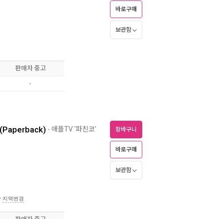
바로구매
보관함
판매자 중고
-
 (Paperback)
- 애플TV '파친코'
장바구니
바로구매
보관함
송
지역변경