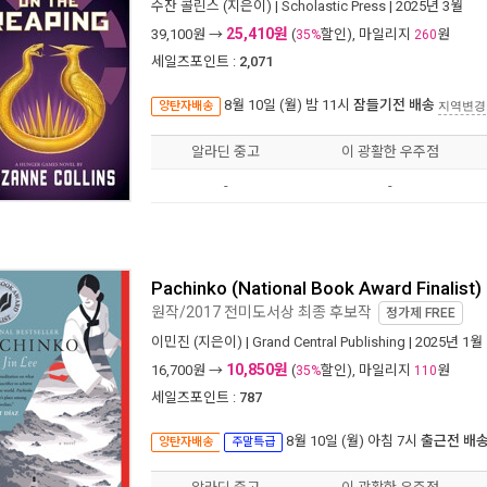
수잔 콜린스
(지은이) |
Scholastic Press
| 2025년 3월
25,410원
39,100
원 →
(
할인), 마일리지
원
35%
260
세일즈포인트 :
2,071
8월 10일 (월) 밤 11시
잠들기전 배송
양탄자배송
지역변경
알라딘 중고
이 광활한 우주점
-
-
Pachinko (National Book Award Finalist)
원작/2017 전미도서상 최종 후보작
정가제
FREE
이민진
(지은이) |
Grand Central Publishing
| 2025년 1월
10,850원
16,700
원 →
(
할인), 마일리지
원
35%
110
세일즈포인트 :
787
8월 10일 (월) 아침 7시
출근전 배
양탄자배송
주말특급