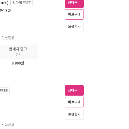
ack)
장바구니
정가제
FREE
24년 3월
바로구매
보관함
송
지역변경
판매자 중고
(1)
8,800원
장바구니
FREE
바로구매
보관함
송
지역변경