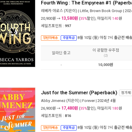
Fourth Wing : The Empyrean #1 (Paperb
레베카 야로스
(지은이) |
Little, Brown Book Group
| 20
13,580원
20,900
원 →
(
할인), 마일리지
원
35%
140
세일즈포인트 :
997
8월 10일 (월) 아침 7시
출근전 배
양탄자배송
주말특급
이 광활한 우주점
알라딘 중고
(2)
-
10,000원
Just for the Summer (Paperback)
정가제
Abby Jimenez
(지은이) |
Forever
| 2024년 4월
17,480원
26,900
원 →
(
할인), 마일리지
원
35%
180
세일즈포인트 :
816
8월 10일 (월) 아침 7시
출근전 배
양탄자배송
주말특급