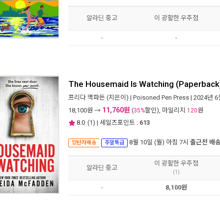
알라딘 중고
이 광활한 우주점
-
-
The Housemaid Is Watching (Paperback
프리다 맥파든
(지은이) |
Poisoned Pen Press
| 2024년 
11,760원
18,100
원 →
(
할인), 마일리지
원
35%
120
8.0
(
1
) | 세일즈포인트 :
613
8월 10일 (월) 아침 7시
출근전 배
양탄자배송
주말특급
이 광활한 우주점
알라딘 중고
(1)
-
8,100원