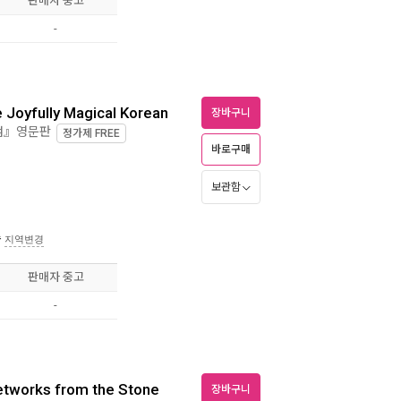
판매자 중고
-
 Joyfully Magical Korean
장바구니
화점』영문판
정가제
FREE
바로구매
보관함
송
지역변경
판매자 중고
-
Networks from the Stone
장바구니